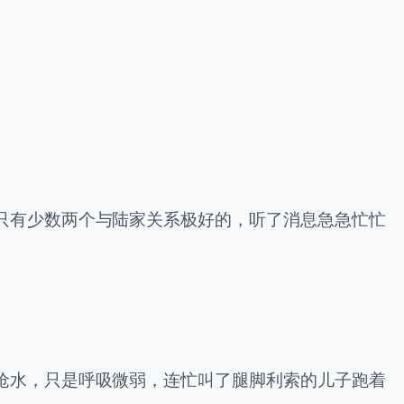
只有少数两个与陆家关系极好的，听了消息急急忙忙
呛水，只是呼吸微弱，连忙叫了腿脚利索的儿子跑着