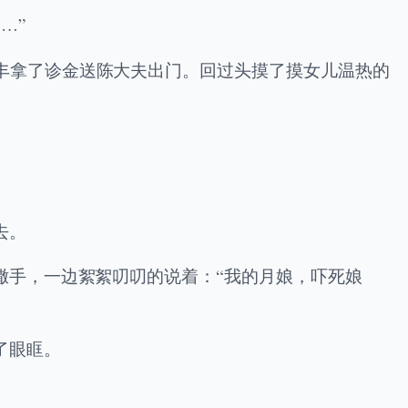
…”
丰拿了诊金送陈大夫出门。回过头摸了摸女儿温热的
去。
撒手，一边絮絮叨叨的说着：“我的月娘，吓死娘
了眼眶。