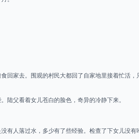
粮食回家去。围观的村民大都回了自家地里接着忙活，
些。陆父看着女儿苍白的脸色，奇异的冷静下来。
是没有人落过水，多少有了些经验。检查了下女儿没有