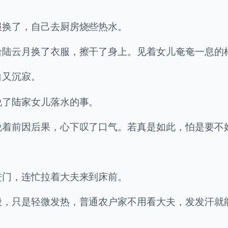
服换了，自己去厨房烧些热水。
给陆云月换了衣服，擦干了身上。见着女儿奄奄一息的
白又沉寂。
说了陆家女儿落水的事。
说着前因后果，心下叹了口气。若真是如此，怕是要不
进门，连忙拉着大夫来到床前。
般，只是轻微发热，普通农户家不用看大夫，发发汗就