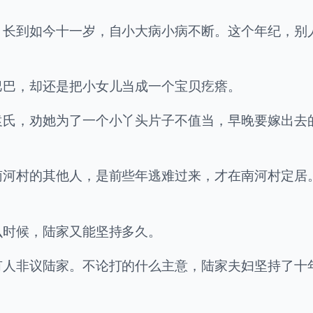
，长到如今十一岁，自小大病小病不断。这个年纪，别
巴巴，却还是把小女儿当成一个宝贝疙瘩。
袁氏，劝她为了一个小丫头片子不值当，早晚要嫁出去
南河村的其他人，是前些年逃难过来，才在南河村定居
么时候，陆家又能坚持多久。
有人非议陆家。不论打的什么主意，陆家夫妇坚持了十