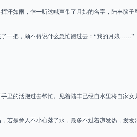
里挥汗如雨，乍一听这喊声带了月娘的名字，陆丰脑子
了一把，顾不得说什么急忙跑过去：“我的月娘……”
下手里的活跑过去帮忙。见着陆丰已经自水里将自家女
高，若是旁人不小心落了水，最多不过着凉发热，发发