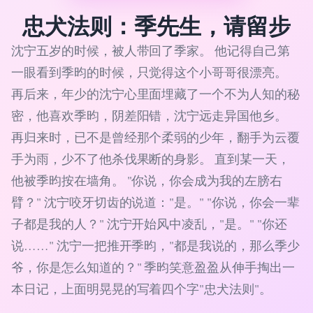
忠犬法则：季先生，请留步
沈宁五岁的时候，被人带回了季家。 他记得自己第
一眼看到季昀的时候，只觉得这个小哥哥很漂亮。
再后来，年少的沈宁心里面埋藏了一个不为人知的秘
密，他喜欢季昀，阴差阳错，沈宁远走异国他乡。
再归来时，已不是曾经那个柔弱的少年，翻手为云覆
手为雨，少不了他杀伐果断的身影。 直到某一天，
他被季昀按在墙角。 "你说，你会成为我的左膀右
臂？" 沈宁咬牙切齿的说道："是。" "你说，你会一辈
子都是我的人？" 沈宁开始风中凌乱，"是。" "你还
说……" 沈宁一把推开季昀，"都是我说的，那么季少
爷，你是怎么知道的？" 季昀笑意盈盈从伸手掏出一
本日记，上面明晃晃的写着四个字"忠犬法则"。