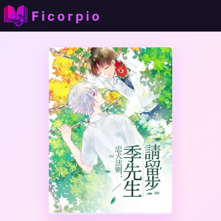
Ficorpio