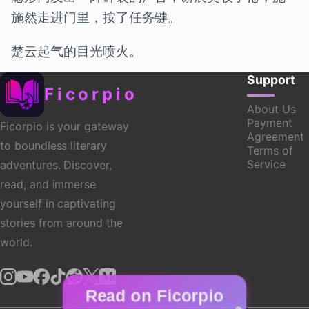
施然走进门里，按了任务键。
楚云起气的目光喷火。
Support
Ficorpio
About Us
Payment
Ficorpio is your gateway
Agreement
to boundless literary
Terms of
Service
adventures. Discover,
read, and immerse
yourself in captivating
stories from around the
world.
Read on Ficorpio