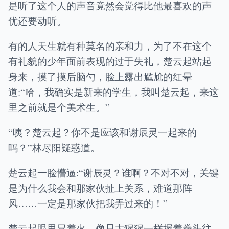
是听了这个人的声音竟然会觉得比他最喜欢的声
优还要动听。
有的人天生就有种莫名的亲和力，为了不在这个
有礼貌的少年面前表现的过于失礼，楚云起站起
身来，摸了摸后脑勺，脸上露出尴尬的红晕
道:“哈，我确实是新来的学生，我叫楚云起，来这
里之前就是个美术生。”
“咦？楚云起？你不是应该和谢辰灵一起来的
吗？”林尽阳疑惑道。
楚云起一脸懵逼:“谢辰灵？谁啊？不对不对，关键
是为什么我会和那家伙扯上关系，难道那阵
风……一定是那家伙把我弄过来的！”
楚云起眼里冒着火，像只大猩猩一样握着拳头往