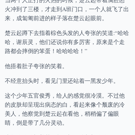
火冲到了三楼，才走到A班门口，一个人就飞了出
来，成匐匍前进的样子落在楚云起眼前。
楚云起蹲下去指着棕色头发的人夸张的笑道:“哈哈
哈，谢辰灵，他们还说你有多厉害，原来是个走
路都会摔倒的笨蛋！哈哈哈哈！”
他捂着肚子夸张的笑着。
不经意抬头时，看见门里还站着一黑发少年。
这个少年五官俊秀，给人的感觉很冷漠。不过他
的皮肤却呈现出病态的白，看起来像个颓废的冷
美人，他察觉到楚云起在看他，稍稍偏了偏眼
睛，倒是带了几分灵动。