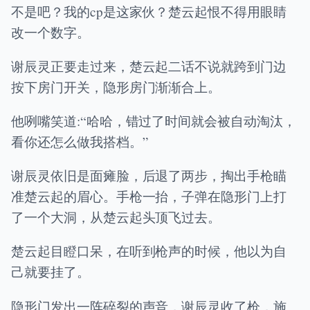
不是吧？我的cp是这家伙？楚云起恨不得用眼睛
改一个数字。
谢辰灵正要走过来，楚云起二话不说就跨到门边
按下房门开关，隐形房门渐渐合上。
他咧嘴笑道:“哈哈，错过了时间就会被自动淘汰，
看你还怎么做我搭档。”
谢辰灵依旧是面瘫脸，后退了两步，掏出手枪瞄
准楚云起的眉心。手枪一抬，子弹在隐形门上打
了一个大洞，从楚云起头顶飞过去。
楚云起目瞪口呆，在听到枪声的时候，他以为自
己就要挂了。
隐形门发出一阵碎裂的声音，谢辰灵收了枪，施