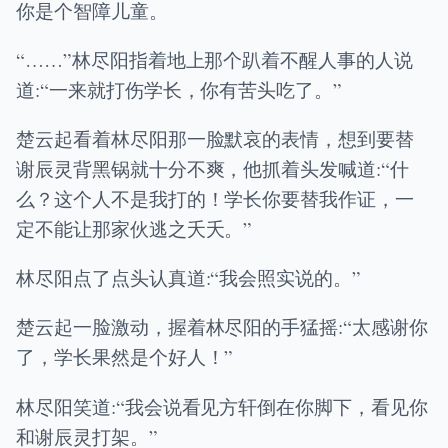
你是个智障儿童。
“……”林尽阳指着地上那个趴着不醒人事的人说
道:“一来就打伤学长，你有苦头吃了。”
楚云起看着林尽阳那一脸默哀的表情，想到要替
谢辰灵背黑锅就十分不爽，他抓着头发喊道:“什
么？这个人不是我打的！学长你要替我作证，一
定不能让那家伙逃之夭夭。”
林尽阳点了点头认真道:“我会照实说的。”
楚云起一脸激动，握着林尽阳的手猛摇:“太感谢你
了，学长果然是个好人！”
林尽阳笑道:“我会说看见方轩倒在你脚下，看见你
和谢辰灵打架。”