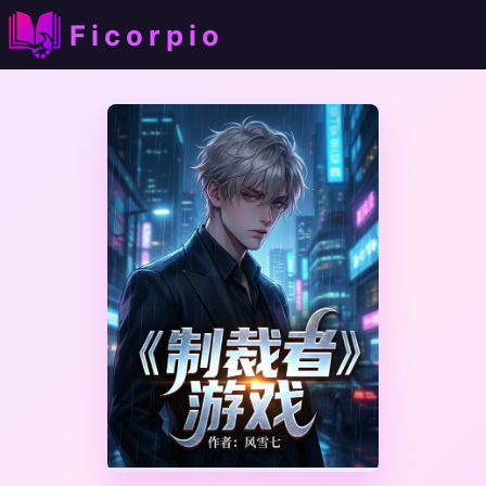
Ficorpio