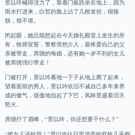
景以吟喊得没力了，靠着门板跌坐在地上，因为
雨水打进来，白皙的脸上沾了几根发丝，很狼
狈，很不堪。
闭起眼，她总能想起在今天婚礼殿堂上发生的所
有，牧师宣誓，警察突然介入，最疼爱自己的父
亲被带走，席骁的悔婚，还有她一岁不到的女儿
被席骁强行带走！
门被打开，景以吟蓦地一下子从地上爬了起来，
望着面前的男人，景以吟依旧不减自己多年来养
成的傲气，倨傲地抬起了下巴，凤眸里盛着滔天
怒火。
席骁拧了眉峰，“景以吟，你还想要干什么？”
“把女儿还给我！”景以吟往日里清亮的双眸几乎都