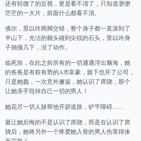
还有轻微了的近视，更是看不清了，只知道渺渺
茫茫的一大片，前面什么都看不清。
倏尔，景以吟两脚交错，整个身子都一直滚到了
半山下，光洁的额头碰到尖锐的石头，景以吟身
子抽搐几下，没了动作。
临死前，在此之前所有的一切通通浮出脑海，她
的爸爸是有权有势的A市富豪，旗下也开了公司，
只是她蠢，一次意外邂逅，她认识了席骁，那个
让她亲手毁掉自己一切的男人！
她花尽一切人脉帮他开辟道路，铲平障碍……
最让她后悔的不是认识了席骁，而是在认识了席
骁后，她将另外一个疼爱她入骨的男人伤害得体
无完肤！