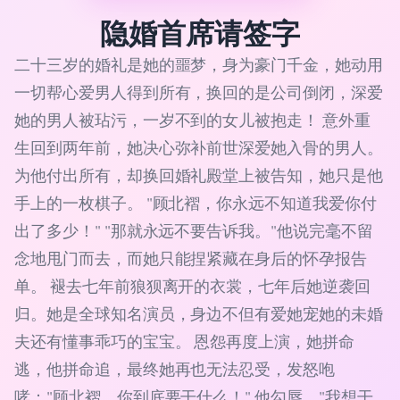
隐婚首席请签字
二十三岁的婚礼是她的噩梦，身为豪门千金，她动用
一切帮心爱男人得到所有，换回的是公司倒闭，深爱
她的男人被玷污，一岁不到的女儿被抱走！ 意外重
生回到两年前，她决心弥补前世深爱她入骨的男人。
为他付出所有，却换回婚礼殿堂上被告知，她只是他
手上的一枚棋子。 "顾北褶，你永远不知道我爱你付
出了多少！" "那就永远不要告诉我。"他说完毫不留
念地甩门而去，而她只能捏紧藏在身后的怀孕报告
单。 褪去七年前狼狈离开的衣裳，七年后她逆袭回
归。她是全球知名演员，身边不但有爱她宠她的未婚
夫还有懂事乖巧的宝宝。 恩怨再度上演，她拼命
逃，他拼命追，最终她再也无法忍受，发怒咆
哮："顾北褶，你到底要干什么！" 他勾唇，"我想干