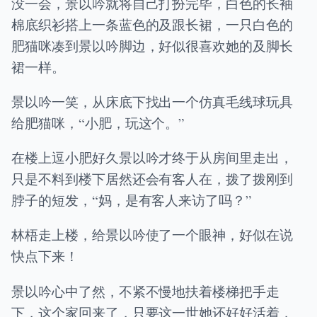
没一会，景以吟就将自己打扮完毕，白色的长袖
棉底织衫搭上一条蓝色的及跟长裙，一只白色的
肥猫咪凑到景以吟脚边，好似很喜欢她的及脚长
裙一样。
景以吟一笑，从床底下找出一个仿真毛线球玩具
给肥猫咪，“小肥，玩这个。”
在楼上逗小肥好久景以吟才终于从房间里走出，
只是不料到楼下居然还会有客人在，拨了拨刚到
脖子的短发，“妈，是有客人来访了吗？”
林梧走上楼，给景以吟使了一个眼神，好似在说
快点下来！
景以吟心中了然，不紧不慢地扶着楼梯把手走
下，这个家回来了，只要这一世她还好好活着，