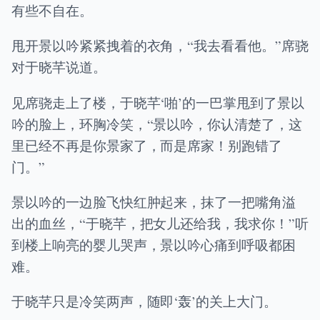
有些不自在。
甩开景以吟紧紧拽着的衣角，“我去看看他。”席骁
对于晓芊说道。
见席骁走上了楼，于晓芊‘啪’的一巴掌甩到了景以
吟的脸上，环胸冷笑，“景以吟，你认清楚了，这
里已经不再是你景家了，而是席家！别跑错了
门。”
景以吟的一边脸飞快红肿起来，抹了一把嘴角溢
出的血丝，“于晓芊，把女儿还给我，我求你！”听
到楼上响亮的婴儿哭声，景以吟心痛到呼吸都困
难。
于晓芊只是冷笑两声，随即‘轰’的关上大门。