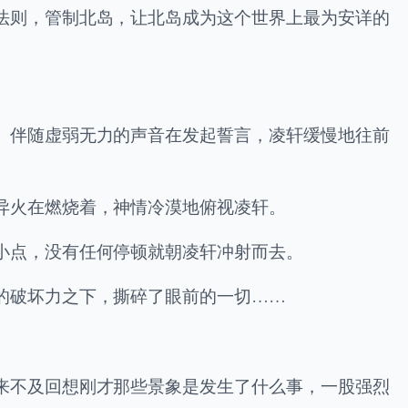
法则，管制北岛，让北岛成为这个世界上最为安详的
。伴随虚弱无力的声音在发起誓言，凌轩缓慢地往前
异火在燃烧着，神情冷漠地俯视凌轩。
小点，没有任何停顿就朝凌轩冲射而去。
的破坏力之下，撕碎了眼前的一切……
来不及回想刚才那些景象是发生了什么事，一股强烈