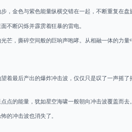
地步，金色与紫色能量纵横交错在一起，不断重复在盘
里面不断闪烁并霹雳着狂暴的雷电。
的光芒，撕碎空间般的巨响声咆哮。从相融一体的力量
地望着最后产出的爆炸冲击波，仅仅只是叹了一声摇了
星点点的能量，犹如星空海啸一般朝向冲击波覆盖而去
恐怖的冲击波也消失了。