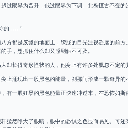
，超过限界为晋升，低过限界为下调。北岛恒古不变的
你的……”
面八方都是废墟的地面上，朦胧的目光注视遥远的前方
累的手，想抓住什么却又感到触不可及。
高大却长得奇形怪状的人，他身上有许多处飘忽不定的
甲尖上涌现出一股黑色的能量，刹那间形成一颗奇异的
中，有一股狂暴的黑色能量正快速冲过来，在恐怖如斯
凌轩猛然睁大了眼睛，眼中的恐惧之色显而易见。可还