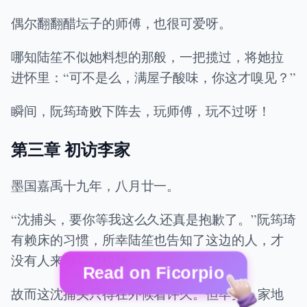
偶尔翻翻醋坛子的师傅，也很可爱呀。
哪知陆笙不似她料想的那般，一把揽过，将她拉
进怀里：“可不是么，满屋子酸味，你这才嗅见？”
瞬间，阮筠琦败下阵去，玩师傅，玩不过呀！
第三章 初访李家
墨国嘉禹十九年，八月廿一。
“沈捕头，要你等我这么久还真是抱歉了。”阮筠琦
有赖床的习惯，所幸陆笙也告知了这边的人，才
没有人来早早打搅她。
Read on Ficorpio
故而这沈捕头只得在外候着许久。但毕竟人家地