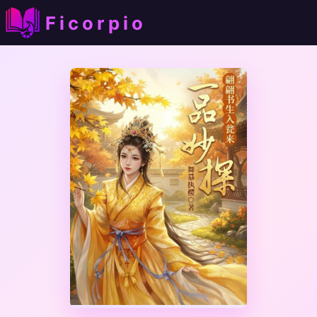
Ficorpio