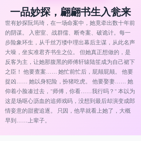
一品妙探，翩翩书生入瓮来
世有妙探阮筠琦，在一场命案中，她竟牵出数十年前
的阴谋。 入密室、战群儒、断奇案、破诡计。每一
步险象环生，从千丝万缕中理出幕后主谋，从此名声
大噪，坐实准君齐书生之位。 但她真正想做的，是
反客为主，让她那腹黑的师傅轩辕陆笙成为自己裙下
之臣！ 他要查案…… 她忙前忙后，屁颠屁颠。 他要
捉凶…… 她以身犯险，扮猪吃虎。 他要娶妻…… 她
仰着小脸凑过去，"师傅，你看……我行吗？" 本以为
这是场呕心沥血的追师戏码，没想到最后却演变成郎
情妾意的甜蜜追逐。 只因，他早就看上她了，大概
早到……上辈子。