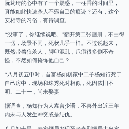
阮筠琦的心中有了一个疑惑，一柱香的时间里，
真能如此快速杀人不露自己的痕迹？还有，这个
安相寺的习俗，有待调查。
“没事了，你继续说吧。”翻开第二张画册，不由得
一愣，场景不同，死状几乎一样。不过说起来，
既然带着狼杀人，脚印混乱，爪痕很多倒不奇
怪，不然如何掩饰他自己？
“八月初五申时，首富杨如棋家中二子杨知行死于
自己房中，现场和珠秀死时相似，死因依旧不
明。二十一，尚未娶妻。
据调查，杨知行为人寡言少语，不喜外出近三年
内未与人发生冲突或是结仇。
八月初十晨，秦家镖局发现死者秦烈镖局大当家