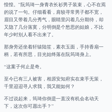
惶惶。”阮筠琦一身青衣长衫男子装束，心不在焉
的说了一句。仔细看看，肩较寻常男子都不宽，
眉目又带着几分秀气，眼睛里闪着几分期待，却
又隐了几分落寞，分明倒是个愁思的姑娘，不比
年少时别人看不出来了。
那身旁还坐着轩辕陆笙，素衣玉面，手持香扇一
柄，若有所思，目光始终落在阮筠琦身上。
“这案子何止是奇。
至今已有三人被害，相原安知府实在束手无策，
千里迢迢寻人求我，我又能如何？
不过说起来，筠琦你倒是一直没有机会名动天
下，这次你可愿出手？”