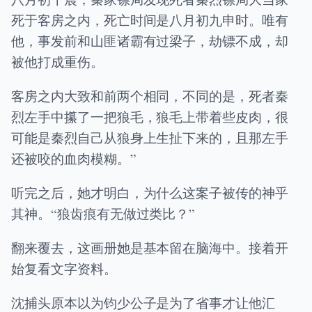
死于客房之内，死亡时间是八月初九申时。唯有
他，事发前和山匪诸霸有过梁子，劫镖不成，却
被他打成重伤。
客房之内大致和前两个相同，不同的是，死者秦
烈左手中攥了一把狼毛，狼毛上带着些皮肉，很
可能是秦烈自己从狼身上生扯下来的，且那左手
还被咬的血肉模糊。”
听完之后，她才明白，为什么这案子被传的神乎
其神。“狼齿痕有无做过类比？”
翻来覆去，这画册她是基本留在脑海中。接着开
始复看文字资料。
沈捕头原本以为钧少公子是为了省事才让他汇