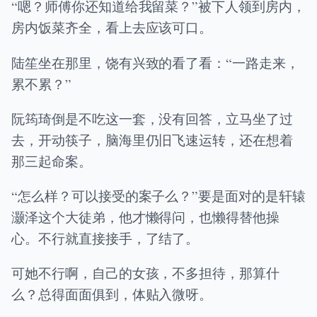
“嗯？师傅你还知道给我留菜？”被下人领到房内，
房内饭菜齐全，看上去应该可口。
陆笙坐在那里，饶有兴致的看了看：“一路走来，
累不累？”
阮筠琦倒是不吃这一套，没有回答，立马坐了过
去，开动筷子，脑海里仍旧飞速运转，还在想着
那三起命案。
“怎么样？可以接受的案子么？”要是面对的是轩辕
灏泽这个大徒弟，他才懒得问，也懒得替他操
心。不行就直接接手，了结了。
可她不行啊，自己的女孩，不多担待，那算什
么？总得面面俱到，体贴入微呀。