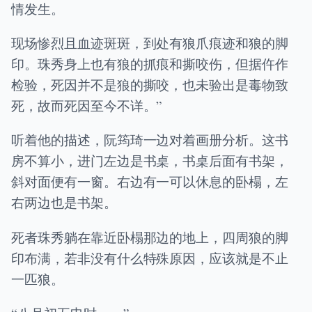
情发生。
现场惨烈且血迹斑斑，到处有狼爪痕迹和狼的脚
印。珠秀身上也有狼的抓痕和撕咬伤，但据仵作
检验，死因并不是狼的撕咬，也未验出是毒物致
死，故而死因至今不详。”
听着他的描述，阮筠琦一边对着画册分析。这书
房不算小，进门左边是书桌，书桌后面有书架，
斜对面便有一窗。右边有一可以休息的卧榻，左
右两边也是书架。
死者珠秀躺在靠近卧榻那边的地上，四周狼的脚
印布满，若非没有什么特殊原因，应该就是不止
一匹狼。