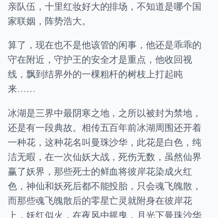
亲队伍，十里红妆好大的排场，不知道是哪个国
家联姻，阵势浩大。
算了，现在也不是他该管的闲事，他还是乖乖的
守在附近，守护王的安全才是重点，他收回视
线，飘到结界外的一棵粗杆的树枝上打起盹
来……
冰湖是三界中最阴寒之地，之所以被封为禁地，
还是有一段典故。相传五百年前冰湖周围还开着
一种花，这种花名叫曼珠沙华，此花是白色，纯
洁无暇，在一次仙妖大战，死伤无数，虽然仙界
赢了妖界，那些死士的鲜血将彼岸花染成火红
色，神仙和妖死后都不能投胎，只会魂飞魄散，
而那些魂飞魄散后的零星亡灵就附身在彼岸花
上，妖红似火，在夜风中摇曳，月光下曼珠沙华