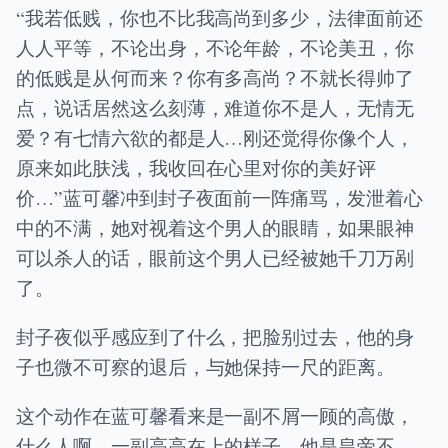
“我若低贱，你也不比我高尚到多少，法律面前还
人人平等，不论出身，不论年龄，不论美丑，你
的低贱是从何而来？你有多高尚？不就长得帅了
点，说话居然这么刻薄，难道你不是人，无情无
爱？有七情六欲的都是人…刚还觉得你像个人，
原来如此肤浅，我收回在心里对你的美好评
价…”蓝可馨冲到封子夜面前一阵痛骂，发泄着心
中的不满，她对视着这个男人的眼睛，如果眼神
可以杀人的话，眼前这个男人已经被她千刀万剐
了。
封子夜似乎感应到了什么，把脸别过去，他的身
子也微不可察的退后，与她保持一尺的距离。
这个动作在蓝可馨看来是一副不屑一顾的高傲，
什么人啊，一副高高在上的样子，他是皇帝不