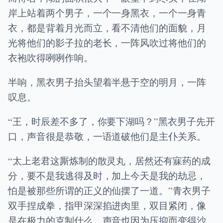
岸上站着两个男子，一个一身黑衣，一个一身青
衣，都是背着月光而立，看不清他们的面貌，月
光将他们的影子拉的老长，一阵风吹过将他们的
衣袍吹得咧咧作响。
半响，黑衣男子抬头望着半悬于空的明月，一阵
叹息。
“王，时辰差不多了，你要下湖吗？”黑衣男子先开
口，声音很是恭敬，一语道破他们是主仆关系。
“太上老君这厮炼制的散灵丸，居然还有寐药的成
分，要不是我逃得及时，加上今天是我的劫忌，
怕是被那些所谓的正义的仙摆了一道。”青衣男子
双手捏成拳，指甲深深掐进肉里，双目紧闭，像
是在极力的克制什么，声音也因为压抑而变得沙