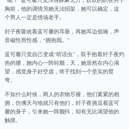
胸前，他的调情另她无法招架，她可以确定，这
个男人一定是情场老手。
封子夜吸吮着蓝可馨的耳垂，再她耳边低喃，声
音磁性而性感，“拥抱我。”
蓝可馨只觉自己变成“听话虫”，双手抱着封子夜灼
热的腰，她内心一阵轻颤，天，她居然在内心渴
望，感觉身子好空虚，终于找到一个坚实的臂
弯。
不知什么时候，两人的衣物尽褪，他们紧紧的相
拥，仿佛天与地就只有他们，封子夜挑逗着蓝可
馨的身子，引来她一阵颤抖，却有无比渴望他的
触摸。