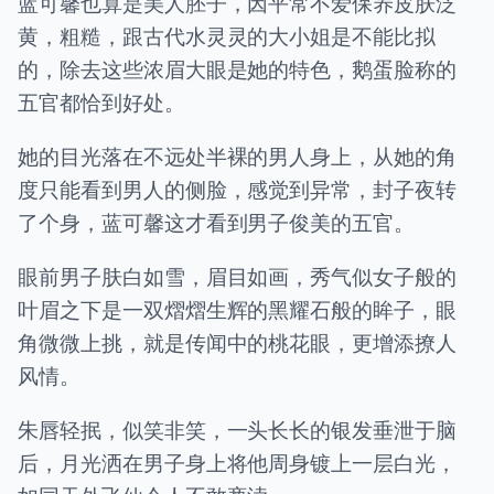
蓝可馨也算是美人胚子，因平常不爱保养皮肤泛
黄，粗糙，跟古代水灵灵的大小姐是不能比拟
的，除去这些浓眉大眼是她的特色，鹅蛋脸称的
五官都恰到好处。
她的目光落在不远处半裸的男人身上，从她的角
度只能看到男人的侧脸，感觉到异常，封子夜转
了个身，蓝可馨这才看到男子俊美的五官。
眼前男子肤白如雪，眉目如画，秀气似女子般的
叶眉之下是一双熠熠生辉的黑耀石般的眸子，眼
角微微上挑，就是传闻中的桃花眼，更增添撩人
风情。
朱唇轻抿，似笑非笑，一头长长的银发垂泄于脑
后，月光洒在男子身上将他周身镀上一层白光，