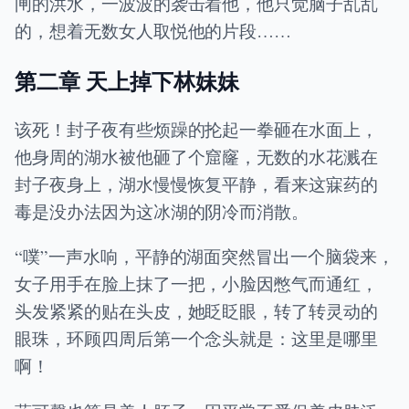
闸的洪水，一波波的袭击着他，他只觉脑子乱乱
的，想着无数女人取悦他的片段……
第二章 天上掉下林妹妹
该死！封子夜有些烦躁的抡起一拳砸在水面上，
他身周的湖水被他砸了个窟窿，无数的水花溅在
封子夜身上，湖水慢慢恢复平静，看来这寐药的
毒是没办法因为这冰湖的阴冷而消散。
“噗”一声水响，平静的湖面突然冒出一个脑袋来，
女子用手在脸上抹了一把，小脸因憋气而通红，
头发紧紧的贴在头皮，她眨眨眼，转了转灵动的
眼珠，环顾四周后第一个念头就是：这里是哪里
啊！