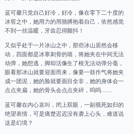
蓝可馨只觉自己好冷，好冷，像在零下二十度的
冰窖之中，她用力的用胳膊抱着自己，依然感觉
不到一丝温暖，牙齿忍得颤抖！
又似乎处于一片冰山之中，那些冰山居然会移
动，四面都是冰寒刺骨的墙，将她夹在中间无法
动弹，她想逃，脚却活像生了根无法动弹分毫，
眼看那冰山就要迎面而来，像要一鼓作气将她夹
成一团泥，她的脸就要面目全非，她的身体会一
点点夹扁，她的骨头会点点夹碎，呜呜……
蓝可馨在内心哀叫，闭上双眼，一副视死如归的
绝望表情，可是痛楚迟迟没有袭上心头，难道说
这是幻境？