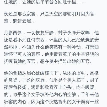
住她的，让她的后半节音吞回肚子里……
夜还是那么寂寥，只是天空的那轮明月因为害
羞，躲进云层…
月影西斜，一切恢复平静，封子夜睁开双眸，他
还是看不到任何东西，怀里的人儿已经疲惫的安
然熟睡，不知为什么他突然有一种冲动，好想知
道怀里可人的真容，他用带着茧子的手掌轻轻的
抚摸着她的五官，想在脑中描绘出她的五官。
他的食指从眉心处缓缓而下，浓浓的眉毛，高挺
的鼻梁，丰盈的双唇，似乎是个美人胚子，封子
夜唇角轻扬，满足和欣喜浮上心头，内心暖暖
的，似乎这个女子填补他内心的空缺，千年来他
寂寥的内心，因为这个突然冒出的女子而有一丝