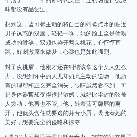
味都没有品尝过。
想到这，蓝可馨主动的将自己的蜻蜓点水的贴近
男子诱惑的双唇，轻轻一啄，她的脸上全是偷吻
成功的微笑，双颊也染开两朵桃花，心怦怦直
跳，好刺激原来做梦，心跳也是如此强烈。
封子夜挑眉，他刚才还在纠结该拿这个女人怎么
办，没想到怀中的人儿却如此主动的送吻，他所
有的理智和正义完全消失，眼睛虽然看不到，可
是身体器官却变得很是敏感，就好比尘封的弦被
人拨动，他再也不管其他，随着蓝可馨唇的离
开，他低头含住就要逃的芬芳小唇，吸吮着她的
美好，想要完全的侵略和掠夺……
“嗯？”蓝可馨只觉浑身酥麻无力，软软的趴在男子