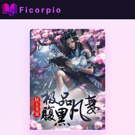
Ficorpio