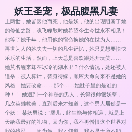
妖王圣宠，极品腹黑凡妻
上两世，她皆因他而死，他是妖，他的出现阻断了她
的修仙之路，魂飞魄散时她希望今生今世永不相见！
他等了她千年，他用他的宿命换她的在世为人……
再世为人的她失去一切的凡尘记忆，她只是想要快快
乐乐的生活，然而，上天总是喜欢跟她开玩笑……
她莫名醒来却在冰冷的湖水里？什么情况，她还被人
追杀，被人算计，替身待嫁，顺应天命向来不是她的
风格，她要改命…… 那个……她肚子里的是谁的
种！！ 她遇到一个神秘的男人，长得很帅很妖孽，
几次英雄救美，直到后来才知道，这个男人居然是一
个妖！ 某妖男说："馨儿，此生能与你相遇，就是上
天给我最好的礼物，因为你，我不再憎恨这个世界对
我的残忍……因为你，我才知道，我不是无所不能