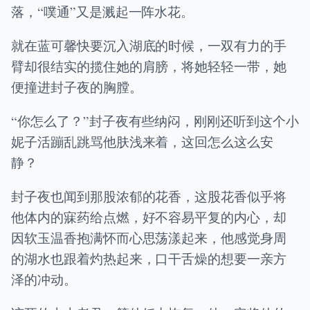
落，“噗通”又是溅起一阵水花。
就在蓝可馨快要沉入湖底的时候，一双有力的手
臂却很结实的揽住她的肩膀，将她轻轻一带，她
便撞进封子夜的胸膛。
“你怎么了？”封子夜有些纳闷，刚刚还听到这个小
妮子活蹦乱跳骂他肤浅来着，这回怎么这么安
静？
封子夜也闻到那股浓郁的花香，这股花香似乎将
他体内的寐药给点燃，好不容易平复的内心，却
因软玉温香抱满怀而心思荡漾起来，他感觉身周
的湖水也跟着灼热起来，口干舌燥的想要一亲方
泽的冲动。