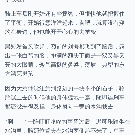
骑上车后刚开始还有些摇晃，但很快他就把握住
了平衡，开始得意洋洋起来，看吧，就算没有龚
灼在身边，他也能开开心心的去学校。
黑短发被风吹起，额前的刘海都飞到了脑后，露
出一张白皙的脸，饱满的额头下面是一双又黑又
亮的大眼睛，秀气高挺的鼻梁，薄唇，典型的东
方漂亮男孩。
因为大意他没注意到路边的一块不小的石子，轮
胎碾上去的时候他的身体猛地一震，随即连刹车
都还没来得及捏，身体就向一旁的水沟栽去。
“啊——”一阵叮叮咚咚的声音过后，迟可乐跌坐在
水沟里，胯部位置夹在水沟两侧起不来了，单车