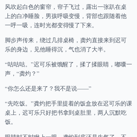
风吹起白色的窗帘，帘子飞过，露出一张趴在桌
上的白净睡脸，男孩呼吸变慢，背部也跟随着他
一呼一吸，连时光都变得慢了下来。
脚步声传来，绕过几排桌椅，龚灼直接来到迟可
乐的身边，见他睡得沉，气也消了大半。
“咕咕咕。”迟可乐被饿醒了，揉了揉眼睛，嘟囔一
声，“龚灼？”
“你怎么还是来了？我不是说——”
“先吃饭。”龚灼把手里提着的饭盒放在迟可乐的课
桌上，迟可乐只好把书拿到桌肚里，两人沉默吃
饭。
眼睛时不时瞅上一眼，龚灼到底还是生气了，不