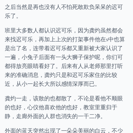
之后当然是再也没有人不怕死敢欺负呆呆的迟可
乐了。
班里大多数人都认识迟可乐，因为龚灼虽然都会
来找迟可乐，再加上上次的打架事件他在s中也算
是出了名，连带着迟可乐都又重新被大家认识了
一遍，小兔子后面有一头大狮子保护呢，你们可
都得放亮眼睛看好了。后来有人从老师那里打听
来的准确消息，龚灼只是和迟可乐家住的比较
近，从小一起长大所以感情深厚而已。
龚灼一走，该散的也都散了，不论是看他不顺眼
的也好，心仪他喜欢他的也好，教室里重归于
静，走廊外面的人群也消失的一干二净。
外面的蓝天突然出现了一朵朵美丽的白云，不少