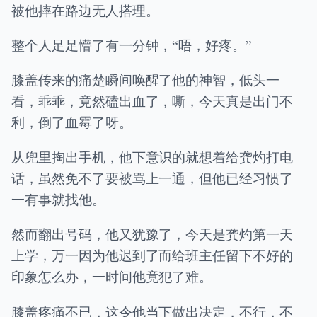
被他摔在路边无人搭理。
整个人足足懵了有一分钟，“唔，好疼。”
膝盖传来的痛楚瞬间唤醒了他的神智，低头一
看，乖乖，竟然磕出血了，嘶，今天真是出门不
利，倒了血霉了呀。
从兜里掏出手机，他下意识的就想着给龚灼打电
话，虽然免不了要被骂上一通，但他已经习惯了
一有事就找他。
然而翻出号码，他又犹豫了，今天是龚灼第一天
上学，万一因为他迟到了而给班主任留下不好的
印象怎么办，一时间他竟犯了难。
膝盖疼痛不已，这令他当下做出决定，不行，不