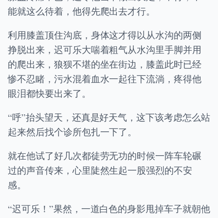
能就这么待着，他得先爬出去才行。
利用膝盖顶住沟底，身体这才得以从水沟的两侧
挣脱出来，迟可乐大喘着粗气从水沟里手脚并用
的爬出来，狼狈不堪的坐在街边，膝盖此时已经
惨不忍睹，污水混着血水一起往下流淌，疼得他
眼泪都快要出来了。
“呼”抬头望天，还真是好天气，这下该考虑怎么站
起来然后找个诊所包扎一下了。
就在他试了好几次都徒劳无功的时候一阵车轮碾
过的声音传来，心里陡然生起一股强烈的不安
感。
“迟可乐！”果然，一道白色的身影甩掉车子就朝他