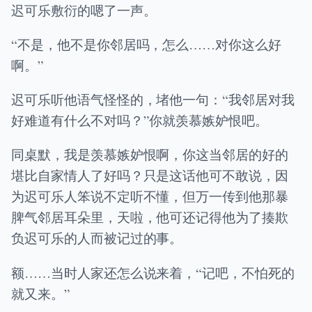
迟可乐敷衍的嗯了一声。
“不是，他不是你邻居吗，怎么……对你这么好
啊。”
迟可乐听他语气怪怪的，堵他一句：“我邻居对我
好难道有什么不对吗？”你就羡慕嫉妒恨吧。
同桌默，我是羡慕嫉妒恨啊，你这当邻居的好的
堪比自家情人了好吗？只是这话他可不敢说，因
为迟可乐人笨说不定听不懂，但万一传到他那暴
脾气邻居耳朵里，天啦，他可还记得他为了揍欺
负迟可乐的人而被记过的事。
额……当时人家还怎么说来着，“记吧，不怕死的
就又来。”