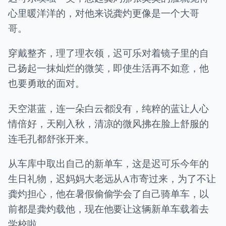
心里暖洋洋的，对他来说龚灼更像是一个大哥
哥。
穿戴整齐，理了理衣领，迟可乐对着镜子里的自
己扬起一抹灿烂的微笑，即使生活再不如意，他
也要勇敢的面对。
天空湛蓝，连一朵白云都没有，纯粹的蓝让人心
情倍好，天刚入秋，清凉的微风拂在脸上舒服的
连毛孔都舒张开来。
从车库中取出自己的新单车，这是迟可乐今年的
生日礼物，迟妈妈大老远从A市寄过来，为了不让
龚灼担心，他在暑假偷偷学会了自己骑单车，以
前都是龚灼载他，现在他要让这辆新单车载着去
学校啦。