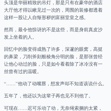
头顶是华丽精致的吊灯，那是只有在豪华的酒店
大厅他才得以瞅见过一次的，周围的装修都透着
这样一股让人自惭形秽的富丽堂皇之感。
然而，最令他惊讶的不是这些，而是身前真皮沙
发上坐着的人。
回忆中的脸变得成熟了许多，深邃的眼窝，高挺
的鼻梁，刀削斧刻般棱角分明的脸，是那张曾经
让他心动过的脸，只是如今看着除了冰冷没有一
丝曾有过的温暖。
“……”他动了动嘴唇，想发声却不知道该说什么。
五年了，他还以为这辈子再也见不到他了。
可现在……迟可乐动了动，无奈绳索捆的太紧，