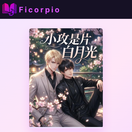
Ficorpio