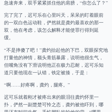
急速奔来，双手紧紧抓住他的肩膀，“你怎么了？”
完了完了，迟可乐在心里叫天，呆呆的盯着眼前
的一双白色运动鞋，俨然就是龚灼最喜欢的那一
双，他在考虑，该怎么解释才能使罪行得到延
缓。
“不是摔傻了吧！”龚灼抬起他的下巴，双眼探究地
打量他的神情，额头青筋暴露，说明他很生气，
但嘴角没有下滑说明他正在极力忍耐，迟可乐知
道只要他现在一认错，铁定被揍，于是：
“啊……好疼啊，龚灼，腿疼。”
迟可乐就着刚才被疼出来的眼泪往龚灼怀里一
扑，俨然一副楚楚可怜之态，龚灼被他吓到，哪
里还有时间生气，手忙脚乱的拍他的背，“哪里