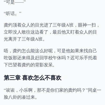
“可是——”
“听话。”
龚灼顶着众人的目光进了三年级A班，眼神一扫，
立即没人敢往这边看了，最后他又盯着众人的目
光离开了三年级A班。
唔，龚灼怎么能这么好呢，可是他如果来找自己
吃饭那还来得及赶回学校午休吗？迟可乐手托着
下巴望着龚灼的背影发呆。
第三章 喜欢怎么不喜欢
“诶诶，小乐啊，那不是你们家的龚灼吗？”同桌一
脸八卦的凑过来。