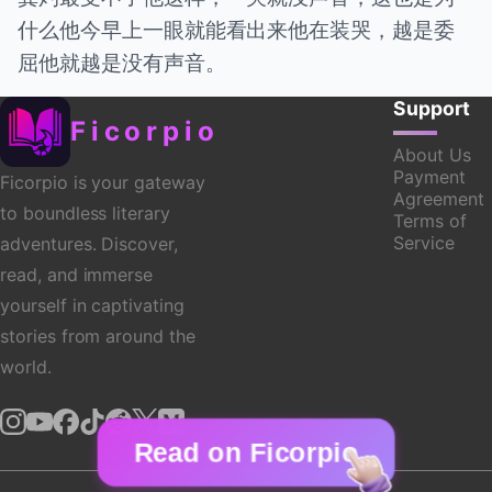
什么他今早上一眼就能看出来他在装哭，越是委
屈他就越是没有声音。
Support
Ficorpio
About Us
Payment
Ficorpio is your gateway
Agreement
to boundless literary
Terms of
Service
adventures. Discover,
read, and immerse
yourself in captivating
stories from around the
world.
Read on Ficorpio