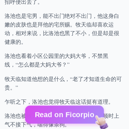
招呼便出去了。
洛池也是宅男，能不出门绝对不出门，他这身白
嫩的皮肤也是拜他的宅所赐。牧天临却喜欢运
动，相对来说，比洛池也黑了不小，但是却是很
健康的。
洛池也看着小区公园里的大妈大爷，不禁黑
线，“怎么都是大妈大爷？”
牧天临知道他想的是什么，“老了才知道生命的可
贵。”
乍听之下，洛池也觉得牧天临这话挺有道理。
Read on Ficorpio
洛池也被牧天临拉着绕着公园跑了几圈，顿时上
气不接下气，喘得像条狗。