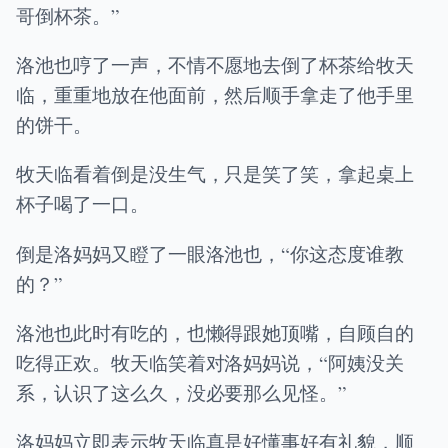
哥倒杯茶。”
洛池也哼了一声，不情不愿地去倒了杯茶给牧天
临，重重地放在他面前，然后顺手拿走了他手里
的饼干。
牧天临看着倒是没生气，只是笑了笑，拿起桌上
杯子喝了一口。
倒是洛妈妈又瞪了一眼洛池也，“你这态度谁教
的？”
洛池也此时有吃的，也懒得跟她顶嘴，自顾自的
吃得正欢。牧天临笑着对洛妈妈说，“阿姨没关
系，认识了这么久，没必要那么见怪。”
洛妈妈立即表示牧天临真是好懂事好有礼貌，顺