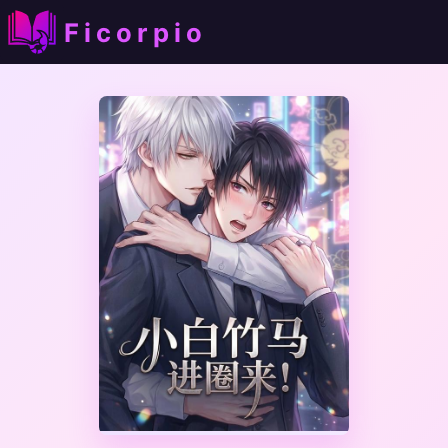
Ficorpio