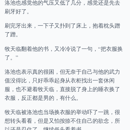
洛池也感觉他的气压又低了几分，感觉还是先去
刷牙好了。
刷完牙出来，一下子又扑到了床上，抱着枕头蹭
了蹭。
牧天临翻着他的书，又冷冷说了一句，“把衣服换
了。”
洛池也表示真的很困，但无奈于自己与他的武力
值没得比，只好乖乖起身从衣柜找出一套休闲
服，也不避着牧天临，直接脱了身上的睡衣换了
衣服，反正都是男的，有什么。
牧天临被洛池也当场换衣服的举动吓了一跳，很
想转头看看，但是又怕按捺不住自己的欲念，所
以还是忍住了，继续低头看着书。