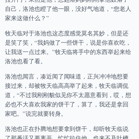
自己，洛池也瞪了他一眼，没好气地道，“您老人
家来这做什么？”
牧天临对于洛池也这态度感觉莫名其妙，但是还
是笑了笑，“我妈做了一些饼干，说是你喜欢吃，
让我送一点过来。”牧天临将手中的东西举起来给
洛池也看了看。
洛池也闻言，凑近闻了闻味道，正兴冲冲地想要
接过来，却被牧天临高高举了起来，牧天临调侃
道，“不过我刚刚貌似见你不太愿意看到，哎，想
必也不大喜欢我家的饼干了，算了，我还是拿回
家吧。”说完就要转身。
洛池也正在扑腾地想要拿到饼干，却听牧天临说
了那番话又要离开，忙忙拉住他，也来不及吐槽