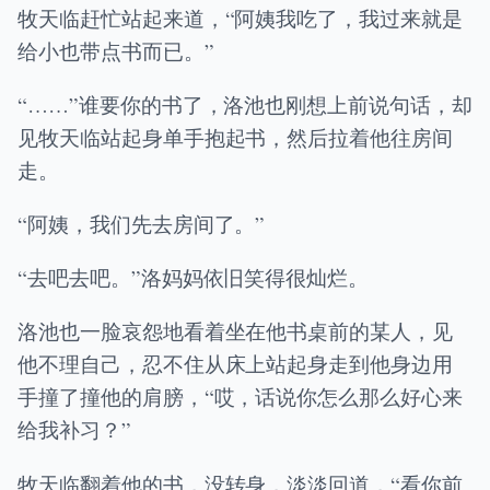
牧天临赶忙站起来道，“阿姨我吃了，我过来就是
给小也带点书而已。”
“……”谁要你的书了，洛池也刚想上前说句话，却
见牧天临站起身单手抱起书，然后拉着他往房间
走。
“阿姨，我们先去房间了。”
“去吧去吧。”洛妈妈依旧笑得很灿烂。
洛池也一脸哀怨地看着坐在他书桌前的某人，见
他不理自己，忍不住从床上站起身走到他身边用
手撞了撞他的肩膀，“哎，话说你怎么那么好心来
给我补习？”
牧天临翻着他的书，没转身，淡淡回道，“看你前