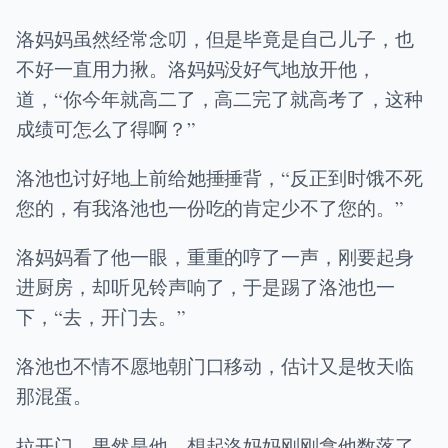
洛妈妈虽然经常念叨，但是毕竟是自己儿子，也
不好一直用力揪。洛妈妈没好气地放开他，
道，“你今年就高二了，高二完了就高考了，这种
成绩可怎么了得啊？”
洛池也讨好地上前给她捶捶背，“反正到时饿不死
您的，有我洛池也一份吃的肯定少不了您的。”
洛妈妈看了他一眼，重重的哼了一声，刚要起身
进厨房，却听见铃声响了，于是踢了洛池也一
下，“去，开门去。”
洛池也不情不愿地朝门口移动，估计又是牧天临
那混蛋。
拉开门，果然是他，想起洛妈妈刚刚拿他数落了