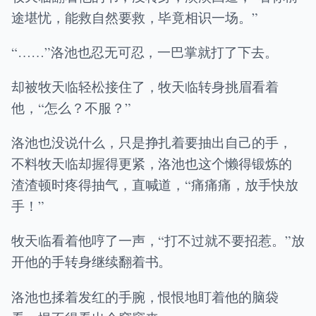
途堪忧，能救自然要救，毕竟相识一场。”
“……”洛池也忍无可忍，一巴掌就打了下去。
却被牧天临轻松接住了，牧天临转身挑眉看着
他，“怎么？不服？”
洛池也没说什么，只是挣扎着要抽出自己的手，
不料牧天临却握得更紧，洛池也这个懒得锻炼的
渣渣顿时疼得抽气，直喊道，“痛痛痛，放手快放
手！”
牧天临看着他哼了一声，“打不过就不要招惹。”放
开他的手转身继续翻着书。
洛池也揉着发红的手腕，恨恨地盯着他的脑袋