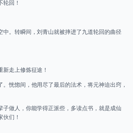
不轮回！
空中。转瞬间，刘青山就被摔进了九道轮回的曲径
重新走上修炼征途！
了。恍惚间，他用尽了最后的法术，将元神迫出窍，
辈子做人，你能学得正派些，多读点书，就是成仙
家伙们！