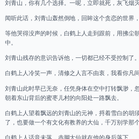
刘青山，你有几个选择。一呢，立即就死，灰飞烟
闻听此话，刘青山轰然倒地，回眸这个贪恋的世界
等他哭得没声的时候，白鹤上人走到跟前，用拂尘
中。
刘青山残存的意识告诉他，一切都已经不受控制了
白鹤上人冷笑一声，清修之人言不由衷，我看你凡
刘青山此时早已无奈，任凭身体在空中打转飘渺，
朝着东山背后的蜜枣儿村的向阳处一路飘去。
白鹤上人望着飘远的刘青山的元神，捋着雪白的胡
了，也要做一个有文化有教养的大仙，千万别学那
白鹤上人话音未落，赤脚大仙就在他的身后落下。