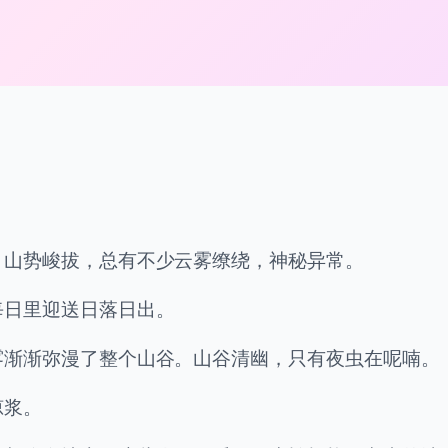
。山势峻拔，总有不少云雾缭绕，神秘异常。
每日里迎送日落日出。
雾渐渐弥漫了整个山谷。山谷清幽，只有夜虫在呢喃。
琼浆。