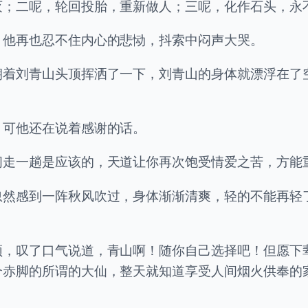
灭；二呢，轮回投胎，重新做人；三呢，化作石头，永
，他再也忍不住内心的悲恸，抖索中闷声大哭。
朝着刘青山头顶挥洒了一下，刘青山的身体就漂浮在了
。可他还在说着感谢的话。
间走一趟是应该的，天道让你再次饱受情爱之苦，方能
忽然感到一阵秋风吹过，身体渐渐清爽，轻的不能再轻
须，叹了口气说道，青山啊！随你自己选择吧！但愿下
个赤脚的所谓的大仙，整天就知道享受人间烟火供奉的