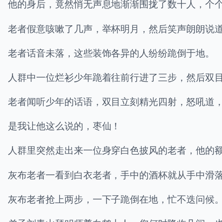
他的身后，竟然悄无声息地渐渐围拢了数十人，个
老者假意咳嗽了几声，举杯明月，然后笑声朗朗说
老者话音未落，这些装饰各异的人纷纷跪倒于地。
人群中一位烂衫少年跪着往前行进了三步，然后双
老者闻听少年的话语，双目立刻精光四射，怒吼道
是我让他这么说的，枣仙！
人群里突然走出来一位身穿白色披风的老者，他的
灰布老者一看到白衣老者，手中的酒杯就从手中滑
灰布老者抢上两步，一下子跪倒在地，忙不迭问候