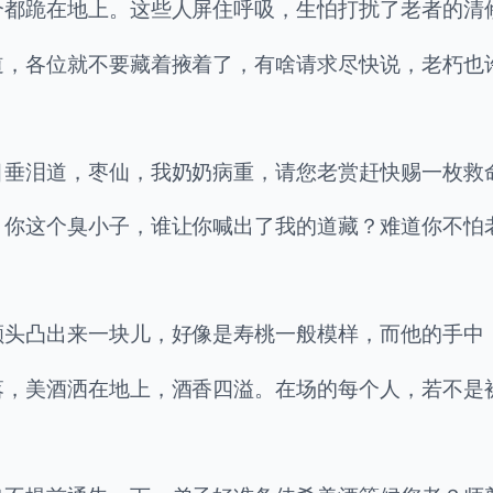
个都跪在地上。这些人屏住呼吸，生怕打扰了老者的清
道，各位就不要藏着掖着了，有啥请求尽快说，老朽也
目垂泪道，枣仙，我奶奶病重，请您老赏赶快赐一枚救
，你这个臭小子，谁让你喊出了我的道藏？难道你不怕
额头凸出来一块儿，好像是寿桃一般模样，而他的手中
落，美酒洒在地上，酒香四溢。在场的每个人，若不是
。