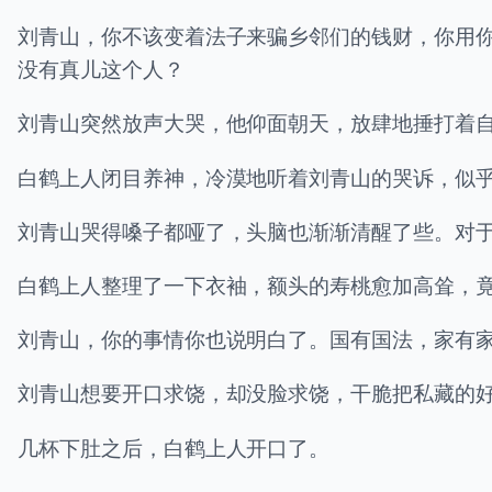
刘青山，你不该变着法子来骗乡邻们的钱财，你用
没有真儿这个人？
刘青山突然放声大哭，他仰面朝天，放肆地捶打着
白鹤上人闭目养神，冷漠地听着刘青山的哭诉，似
刘青山哭得嗓子都哑了，头脑也渐渐清醒了些。对
白鹤上人整理了一下衣袖，额头的寿桃愈加高耸，
刘青山，你的事情你也说明白了。国有国法，家有
刘青山想要开口求饶，却没脸求饶，干脆把私藏的
几杯下肚之后，白鹤上人开口了。