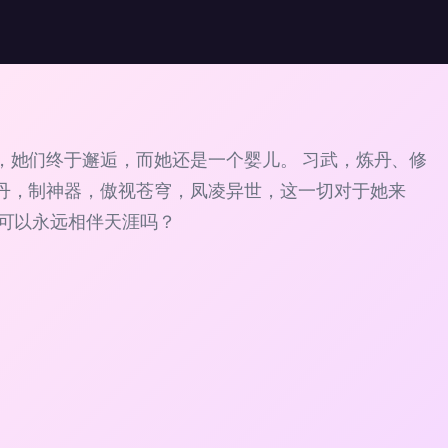
，她们终于邂逅，而她还是一个婴儿。 习武，炼丹、修
丹，制神器，傲视苍穹，凤凌异世，这一切对于她来
 可以永远相伴天涯吗？