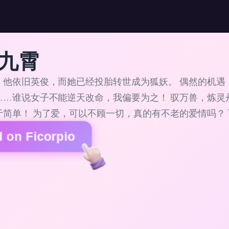
九霄
，他依旧英俊，而她已经投胎转世成为狐妖。 偶然的机遇
……谁说女子不能逆天改命，我偏要为之！ 驭万兽，炼灵
于简单！ 为了爱，可以不顾一切，真的有不老的爱情吗？
 on Ficorpio