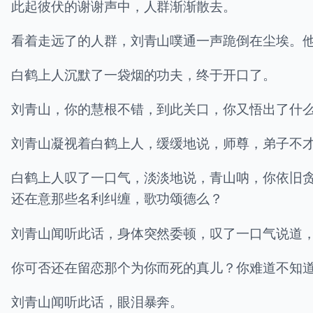
此起彼伏的谢谢声中，人群渐渐散去。
看着走远了的人群，刘青山噗通一声跪倒在尘埃。
白鹤上人沉默了一袋烟的功夫，终于开口了。
刘青山，你的慧根不错，到此关口，你又悟出了什
刘青山凝视着白鹤上人，缓缓地说，师尊，弟子不
白鹤上人叹了一口气，淡淡地说，青山呐，你依旧
还在意那些名利纠缠，歌功颂德么？
刘青山闻听此话，身体突然委顿，叹了一口气说道
你可否还在留恋那个为你而死的真儿？你难道不知
刘青山闻听此话，眼泪暴奔。