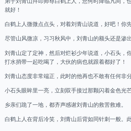
弟子刘青山拜叩师尊白鹤上人，您何时降临凡间，
就好！
白鹤上人微微点点头，对着刘青山说道，好吧！你
尽管山风微凉，习习秋风中，刘青山的额头还是渗
刘青山定了定神，然后对烂衫少年说道，小石头，
打水捎带一起吃喝了，大伙的病也就跟着都好了！
刘青山态度非常端正，此时的他再也不敢有任何非
小石头眼眸里一亮，立刻双手接过那颗闪着金色光
乡亲们跪了一地，都齐声感谢刘青山的救苦救难。
白鹤上人在背后冷笑，刘青山后背如同针刺一般。