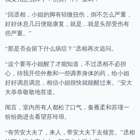
“回丞相，小姐的脚有轻微扭伤，倒不怎么严重，
好好休息几日便能康复，就是…就是头部受伤有
些严重。”
“那是否会留下什么病症？”丞相再次追问。
“这个要等小姐醒了才能知道，不过丞相不必担
心，待我开些外敷和一些调养身体的药，给小姐
好好调息调息，相信小姐很快就能醒过来。”安大
夫恭恭敬敬地答道。
闻言，室内所有人都松了口气，秦雁柔和苏瑾一
纷纷跑进去看望苏玲琅。
“有劳安大夫了，来人，带安大夫下去领赏。”丞相