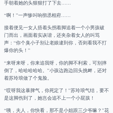
手朝着她的头狠狠打了下去……
“啊！”一声惨叫响彻丞相府……
接着便见一女人捂着头拐着脚追着一个小男孩破
门而出，画面着实诙谐，还夹杂着女人的叫骂
声：“你个臭小子别让老娘逮到你，否则看我不打
爆你的头！”
“来呀来呀，你来追我呀，你的脚不利索，可别摔
倒了，哈哈哈哈哈。”小孩边跑边回头挑衅，还对
着苏玲琅做了个鬼脸。
“哎呀我这暴脾气，你死定了！”苏玲琅气结，要不
是这脚伤到了，她岂会追不上一个小屁孩！
“咦，夫人，你快看，那不是小姐跟三少爷嘛？”花