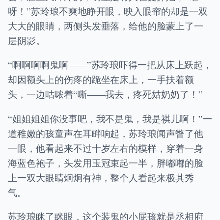
呀！”苏玲琅不爽地睁开眼，映入眼帘的却是一双
大大的眼睛，两侧头发垂落，给他的脸蒙上了一
层阴影。
“啊啊啊啊鬼啊——”苏玲琅吓得一把从床上跃起，
却因额头上的伤疼的跪坐在床上，一手扶着额
头，一边咕哝着“嘶——我去，疼死姑奶奶了！”
“姐姐姐姐你没事吧，我不是鬼，我是祺儿啊！”一
道稚嫩的孩童声在耳畔响起，苏玲琅闻声瞥了他
一眼，他看起来不过十岁左右的模样，穿着一身
海蓝色袍子，头发用玉冠束起一半，胖嘟嘟的脸
上一双大眼睛炯炯有神，整个人看起来极其秀
气。
苏玲琅眯了眯眼，这个装鬼的小屁孩就是丞相府