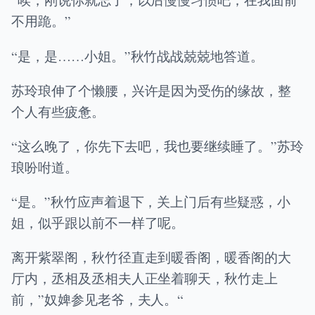
不用跪。”
“是，是……小姐。”秋竹战战兢兢地答道。
苏玲琅伸了个懒腰，兴许是因为受伤的缘故，整
个人有些疲惫。
“这么晚了，你先下去吧，我也要继续睡了。”苏玲
琅吩咐道。
“是。”秋竹应声着退下，关上门后有些疑惑，小
姐，似乎跟以前不一样了呢。
离开紫翠阁，秋竹径直走到暖香阁，暖香阁的大
厅内，丞相及丞相夫人正坐着聊天，秋竹走上
前，”奴婢参见老爷，夫人。“