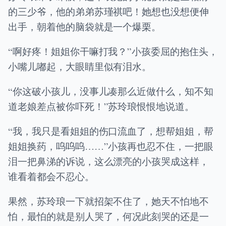
的三少爷，他的弟弟苏瑾祺吧！她想也没想便伸
出手，朝着他的脑袋就是一个爆栗。
“啊好疼！姐姐你干嘛打我？”小孩委屈的抱住头，
小嘴儿嘟起，大眼睛里似有泪水。
“你这破小孩儿，没事儿凑那么近做什么，知不知
道老娘差点被你吓死！”苏玲琅恨恨地说道。
“我，我只是看姐姐的伤口流血了，想帮姐姐，帮
姐姐换药，呜呜呜……”小孩再也忍不住，一把眼
泪一把鼻涕的诉说，这么漂亮的小孩哭成这样，
谁看着都会不忍心。
果然，苏玲琅一下就招架不住了，她天不怕地不
怕，最怕的就是别人哭了，何况此刻哭的还是一