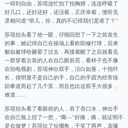
一得到自由，苏瑶连忙拍了拍胸膛，连连呼吸了
好几口，还好还好，还活着，正庆幸着，便听见
丞相问道“琅儿，你，真的不记得我们是谁了？”
苏瑶抬头看了他一眼，仔细回想了一下之前发生
的事，她记得自己在操场上看欧阳修打球，后来
貌似被球给砸晕了过去，再接着醒了之后就看见
一群穿着古装的人在自己眼前晃，看样子也不像
在拍电视剧，苏瑶伸出双手，洁白如葱，十指纤
长，很明显不是自己的手，自己的手因为经常练
跆拳道而起了几个茧，而且也比这双手大很多，
难道……
苏瑶抬头看了看眼前的人，吞了吞口水，伸出手
在自己脸上捏了一把，“嘶—”好痛，痛，就证明不
是在做梦！苏瑶扯了扯嘴角，干笑了两声，哀嚎