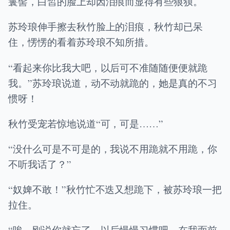
鬟髻，白皙的脸上却因泪痕而显得有些狼狈。
苏玲琅伸手擦去秋竹脸上的泪痕，秋竹却已呆
住，愣愣的看着苏玲琅不知所措。
“看起来你比我大吧，以后可不准随随便便就跪
我。”苏玲琅说道，动不动就跪的，她是真的不习
惯呀！
秋竹受宠若惊地说道“可，可是……”
“没什么可是不可是的，我说不用跪就不用跪，你
不听我话了？”
“奴婢不敢！”秋竹忙不迭又想跪下，被苏玲琅一把
拉住。
“唉，刚说你就忘了，以后慢慢习惯吧，在我面前