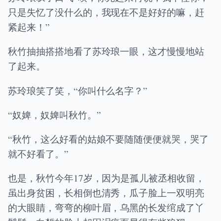
只是失忆了没什么的，我现在不是好好的嘛，赶
紧起来！”
秋竹抽抽搭搭地看了苏玲琅一眼，这才慢慢地站
了起来。
苏玲琅笑了笑，“你叫什么名字？”
“奴婢，奴婢叫秋竹。”
“秋竹，这么好看的姑娘不要随随便便就哭，哭了
就不好看了。”
也是，秋竹今年17岁，因为是孤儿被丞相收留，
虽出身贫困，长相倒也清秀，瓜子脸上一双明亮
的大眼睛，弯弯的柳叶眉，乌黑的长发绾成了丫