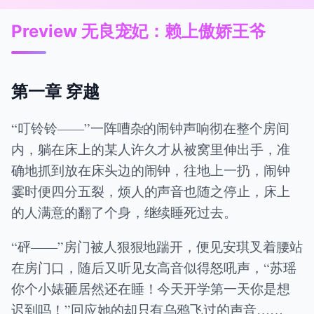
Preview 无良宠妃：赖上傲娇王爷
第一章 穿越
“叮铃铃——”一阵嘈杂的闹钟声响彻在整个房间
内，躺在床上的某人许久才从被窝里伸出手，准
确地抓到放在床头边的闹钟，往地上一扔，闹钟
霎时便四分五裂，烦人的声音也随之停止，床上
的人满意的翻了个身，继续睡死过去。
“砰——”房门被人狠狠地踹开，便见安琪叉着腰站
在房门口，随后又听见女高音似得怒吼声，“苏瑶
你个小婊砸居然还在睡！今天开学第一天你是想
迟到吗！”回应她的却只有乌鸦飞过的声音……