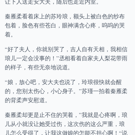
让下人送走安大夫，随后也走近内室。
秦雁柔看着床上的苏玲琅，额头上被白色的纱布
包着，脸色有些苍白，眼神满含心疼，呜呜的哭
着。
“好了夫人，你就别哭了，吉人自有天相，我相信
琅儿一定会没事的！”丞相看着自家夫人梨花带雨
的样子，有些无奈地说道。
“娘，放心吧，安大夫也说了，玲琅很快就会醒
的，您别太伤心，小心身子。”苏瑾一拍着秦雁柔
的背柔声安慰道。
秦雁柔却更是止不住的哭着，”我就是心疼啊，琅
儿从小就没让她受过伤，这次伤的这么严重，琅
儿怎么受得了，让我这做娘的怎能不担心啊！“说