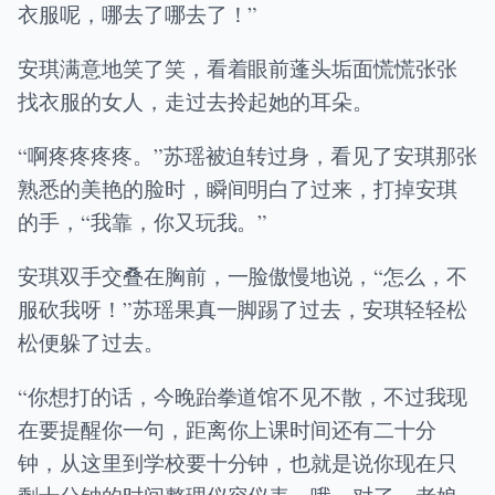
衣服呢，哪去了哪去了！”
安琪满意地笑了笑，看着眼前蓬头垢面慌慌张张
找衣服的女人，走过去拎起她的耳朵。
“啊疼疼疼疼。”苏瑶被迫转过身，看见了安琪那张
熟悉的美艳的脸时，瞬间明白了过来，打掉安琪
的手，“我靠，你又玩我。”
安琪双手交叠在胸前，一脸傲慢地说，“怎么，不
服砍我呀！”苏瑶果真一脚踢了过去，安琪轻轻松
松便躲了过去。
“你想打的话，今晚跆拳道馆不见不散，不过我现
在要提醒你一句，距离你上课时间还有二十分
钟，从这里到学校要十分钟，也就是说你现在只