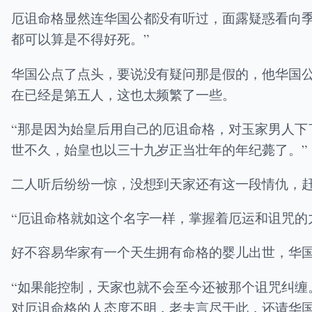
厄诅命格显然连华国公都没有听过，面露疑惑看向
都可以算是不得好死。”
华国公点了点头，要说没有疑问那是假的，他华国
在已经是第五人，这也太频繁了一些。
“那是因为始皇后用自己的厄诅命格，对玉家男人
世不久，始皇也以三十九岁正当壮年的年纪薨了。”
二人听后纷纷一惊，没想到天家还有这一段情仇，
“厄诅命格就如这个名字一样，掌握着厄运和诅咒的
好不容易华家有一个天生拥有命格的婴儿出世，华国
“如果能控制，天家也就不会至今还被那个诅咒纠
对厄诅命格的人态度不明，老夫言尽于此，还请华国