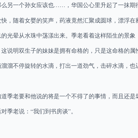
那么另一个孙女应该也……，华国公心里升起了一抹期
欢快，随着女婴的笑声，药液竟然汇聚成圆球，漂浮在
息的光晕从水珠中荡漾出来。季老看着这样陌生的景象
，这说明双生子的妹妹是拥有命格的，只是这命格的属
滴溜溜不停旋转的水滴，打出一道劲气，击碎水滴，也
知道季老要和他说的将是一个不得了的事情，而且还是
对季老说：“我们到书房谈”。