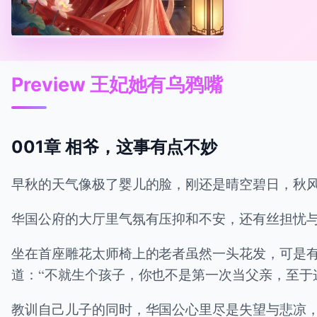
Preview 王妃她有乌鸦嘴
001章 相爷，这事有点不妙
早秋的天气像极了婴儿的脸，刚还是晴空碧日，秋
华国公府的大厅里气氛有压抑和不安，还有丝担忧
坐在首座雕花太师椅上的老者虽然一头花发，可是
道：“不就生个孩子，你也不是第一次当父亲，至于
教训自己儿子的同时，华国公心里尽是失望与悲凉