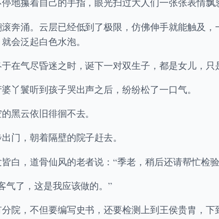
不停地攥着自己的手指，眼光扫过大人们一张张表情飘
翻滚奔涌。云层已经低到了极限，仿佛伸手就能触及，
，就会泛起白色水泡。
终于在气尽昏迷之时，诞下一对双生子，都是女儿，只
产婆丫鬟听到孩子哭出声之后，纷纷松了一口气。
空的黑云依旧徘徊不去。
步出门，朝着隔壁的院子赶去。
皆白，道骨仙风的老者说：“季老，稍后还请帮忙检验
客气了，这是我应该做的。”
有分院，不但要编写史书，还要检测上到王侯贵胄，下