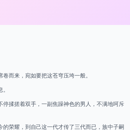
席卷而来，宛如要把这苍穹压垮一般。
息。
不停揉搓着双手，一副焦躁神色的男人，不满地呵斥
今的荣耀，到自己这一代才传了三代而已，族中子嗣