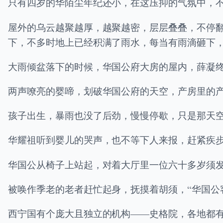
只有四岁的华陌尘年纪还小，在这压抑的气氛中，
屋外的乌云越聚越厚，越聚越密，层层叠叠，不停
下，不多时地上已经积满了雨水，每当有雨滴砸下
大雨倾盆落下的时候，华国公府大房的屋内，薛凝
两声嘹亮的婴啼，划破华国公府的天空，产房里的
孩子出生，暴雨也没了后劲，慢慢停歇，只是那天
华耀祖听到婴儿的哭声，也不等下人来报，赶紧疾
华国公从椅子上站起，对着大厅里一位六十多岁须发
被唤作季老的老者赶忙起身，抚摸着胡须，“华国公
西宁国有个庞大且独立的机构——史格院，各地都