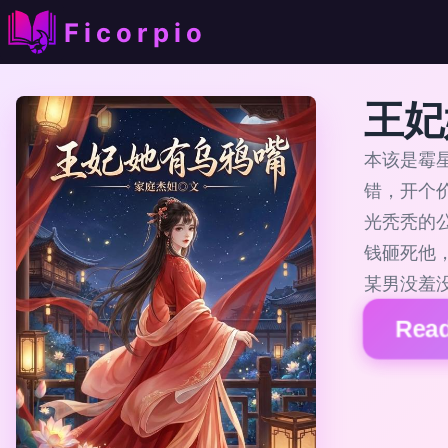
Ficorpio
王妃
本该是霉
错，开个
光秃秃的
钱砸死他
某男没羞
Read