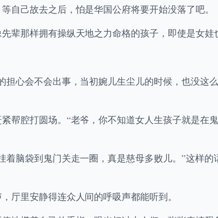
。等自己故去之后，怕是华国公府将要开始没落了吧。
像先辈那样拥有操纵天地之力命格的孩子，即使是女娃
的担心会不会出事，当初婉儿生尘儿的时候，也没这么
赶紧帮腔打圆场。“老爷，你不知道女人生孩子就是在
挂着脑袋到鬼门关走一圈，真是慈母多败儿。”这样的
声，厅里安静得连众人间的呼吸声都能听到。