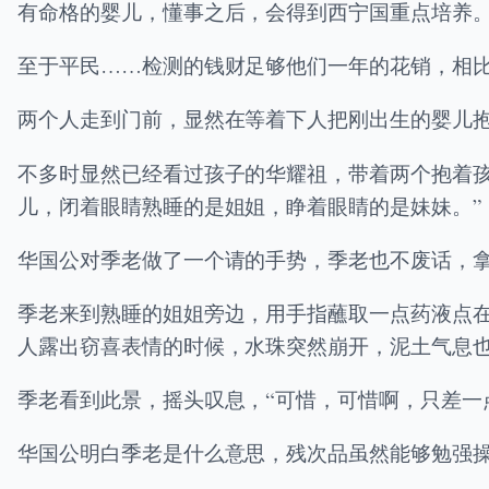
有命格的婴儿，懂事之后，会得到西宁国重点培养
至于平民……检测的钱财足够他们一年的花销，相
两个人走到门前，显然在等着下人把刚出生的婴儿
不多时显然已经看过孩子的华耀祖，带着两个抱着
儿，闭着眼睛熟睡的是姐姐，睁着眼睛的是妹妹。”
华国公对季老做了一个请的手势，季老也不废话，
季老来到熟睡的姐姐旁边，用手指蘸取一点药液点
人露出窃喜表情的时候，水珠突然崩开，泥土气息
季老看到此景，摇头叹息，“可惜，可惜啊，只差一
华国公明白季老是什么意思，残次品虽然能够勉强