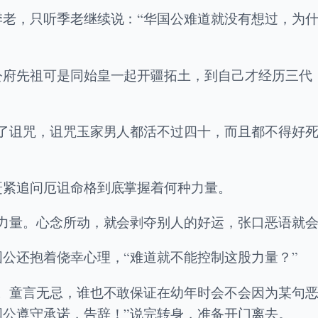
季老，只听季老继续说：“华国公难道就没有想过，为
公府先祖可是同始皇一起开疆拓土，到自己才经历三代
下了诅咒，诅咒玉家男人都活不过四十，而且都不得好
赶紧追问厄诅命格到底掌握着何种力量。
力量。心念所动，就会剥夺别人的好运，张口恶语就会
公还抱着侥幸心理，“难道就不能控制这股力量？”
缠。童言无忌，谁也不敢保证在幼年时会不会因为某句
公遵守承诺，告辞！”说完转身，准备开门离去。