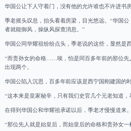
华国公让下人守着门，没有他的允许谁也不许进书
季老摇头叹息，抬头看着房梁，目光悠远。“华国
者就能御风，操纵风探查消息。”
华国公同华耀祖纷纷点头，季老说的这些，显然是
“而贵孙女的命格……唉，怕是同百多年前的那位先
出现两个。
华国公陷入沉思，百多年前应该是西宁国刚建国的
“这本来是皇家秘辛，只有我们史官几个元老知道，
在得到华国公和华耀祖承诺以后，季老才慢慢道来
“那位先人就是始皇后，而始皇后的命格和贵孙女一