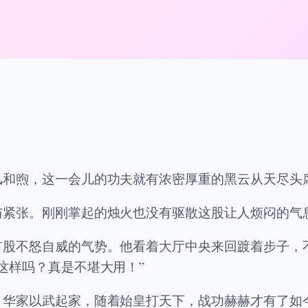
风和煦，这一会儿的功夫就有浓密厚重的黑云从天尽头
与紧张。刚刚掌起的烛火也没有驱散这股让人烦闷的气
有股不怒自威的气势。他看着大厅中央来回踱着步子，
这样吗？真是不堪大用！”
，华家以武起家，随着始皇打天下，战功赫赫才有了如