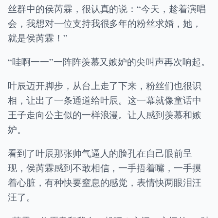
丝群中的侯芮霖，很认真的说：“今天，趁着演唱
会，我想对一位支持我很多年的粉丝求婚，她，
就是侯芮霖！”
“哇啊一一”一阵阵羡慕又嫉妒的尖叫声再次响起。
叶辰迈开脚步，从台上走了下来，粉丝们也很识
相，让出了一条通道给叶辰。这一幕就像童话中
王子走向公主似的一样浪漫。让人感到羡慕和嫉
妒。
看到了叶辰那张帅气逼人的脸孔在自己眼前呈
现，侯芮霖感到不敢相信，一手捂着嘴，一手摸
着心脏，有种快要窒息的感觉，表情快两眼泪汪
汪了。