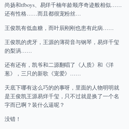
尚扬和tfboys、易烊千楠年龄顺序奇迹般相似……
还有性格……而且都很宠粉丝…
王俊凯有低血糖，而叶辰刚刚也患有此病……
王俊凯的虎牙，王源的薄荷音与钢琴，易烊千玺
的梨涡……
还有还有，凯爷和二源翻唱了《人质》和《洋
葱》，三只的新歌《宠爱》……
天底下哪有这么巧的的事呀，里面的人物明明就
是王俊凯王源易烊千玺，只不过就是换了一个名
字而已啊？装什么逼呢？
没错！