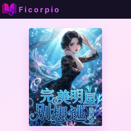
Ficorpio