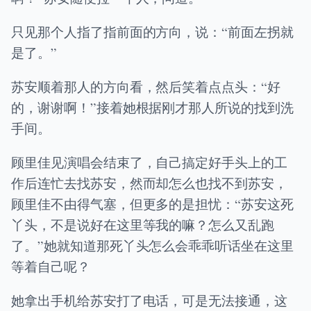
只见那个人指了指前面的方向，说：“前面左拐就
是了。”
苏安顺着那人的方向看，然后笑着点点头：“好
的，谢谢啊！”接着她根据刚才那人所说的找到洗
手间。
顾里佳见演唱会结束了，自己搞定好手头上的工
作后连忙去找苏安，然而却怎么也找不到苏安，
顾里佳不由得气塞，但更多的是担忧：“苏安这死
丫头，不是说好在这里等我的嘛？怎么又乱跑
了。”她就知道那死丫头怎么会乖乖听话坐在这里
等着自己呢？
她拿出手机给苏安打了电话，可是无法接通，这