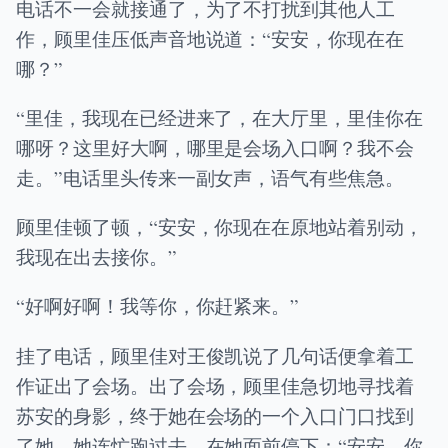
电话不一会就接通了，为了不打扰到其他人工
作，顾里佳压低声音地说道：“安安，你现在在
哪？”
“里佳，我现在已经进来了，在大厅里，里佳你在
哪呀？这里好大啊，哪里是会场入口啊？我不会
走。”电话里头传来一副女声，语气有些焦急。
顾里佳顿了顿，“安安，你现在在原地站着别动，
我现在出去接你。”
“好啊好啊！我等你，你赶紧来。”
挂了电话，顾里佳对王俊凯说了几句话便拿着工
作证出了会场。出了会场，顾里佳急切地寻找着
苏安的身影，终于她在会场的一个入口门口找到
了她，她连忙跑过去，在她面前停下：“安安，你