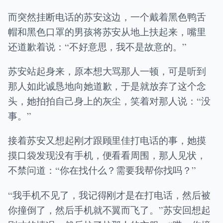
而突然挂断电话的苏安这边，一个戴着黑色鸭舌
帽和黑色口罩的男孩将苏安从地上扶起来，嘴里
还道歉着说：“不好意思，我不是故意的。”
苏安站起身来，原本想大骂那人一顿，可是听到
那人如此诚恳地向她道歉，于是就放弃了这个念
头，她拍拍自己身上的灰尘，笑着对那人说：“没
事。”
接着苏安又想起刚才跟顾里佳打电话的事，她摸
摸口袋发现没有手机，便看看周围，那人见状，
不禁问道：“你在找什么？需要我帮你找吗？”
“我手机不见了，我记得刚才是在打电话，然后被
你撞倒了，然后手机就不翼而飞了。”苏安回想起