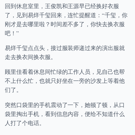
回到休息室里，王俊凯和王源早已经换好衣服
了，见到易烊千玺回来，连忙提醒道：“千玺，你
刚才是去哪里啦？时间差不多了，你快去换衣服
吧！”
易烊千玺点点头，接过服装师递过来的演出服就
走去换衣间换衣服。
顾里佳看着休息间忙绿的工作人员，见自己也帮
不上什么忙，也就只好坐在一旁的沙发上等着他
们了。
突然口袋里的手机震动了一下，她顿了顿，从口
袋里掏出手机，看到信息内容，便给不知道什么
人打了个电话。