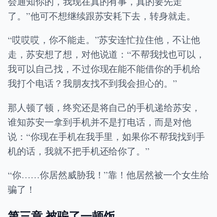
会通知你的，我现在真的有事，真的要先走
了。”他可不想继续跟苏安耗下去，转身就走。
“哎哎哎，你不能走。”苏安连忙拉住他，不让他
走，苏安想了想，对他说道：“不帮我找也可以，
我可以自己找，不过你现在能不能借你的手机给
我打个电话？我朋友找不到我会担心的。”
那人顿了顿，终究还是将自己的手机递给苏安，
谁知苏安一拿到手机并不是打电话，而是对他
说：“你现在手机在我手里，如果你不帮我找到手
机的话，我就不把手机还给你了。”
“你……你居然威胁我！”靠！他居然被一个女生给
骗了！
第三章 被骗了一顿饭