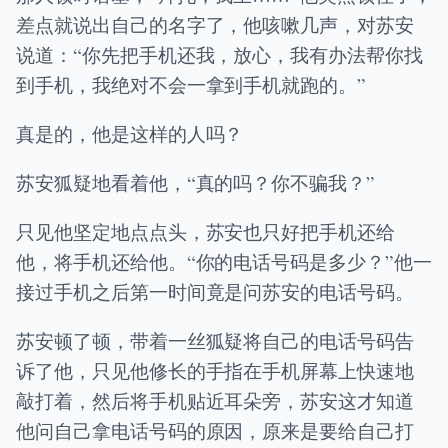
差点就说出自己的名字了，他咳嗽几声，对苏安
说道：“你先把手机还我，放心，我有办法帮你找
到手机，我绝对不会一拿到手机就跑的。”
真是的，他是这样的人吗？
苏安狐疑地看着他，“真的吗？你不骗我？”
只见他坚定地点点头，苏安也只好把手机还给
他，将手机还给他。“你的电话号码是多少？”他一
接过手机之后第一时间竟是问苏安的电话号码。
苏安顿了顿，带着一丝狐疑将自己的电话号码告
诉了他，只见他修长的手指在手机屏幕上快速地
敲打着，然后将手机贴近耳朵旁，苏安这才知道
他问自己拿电话号码的原因，原来是要给自己打