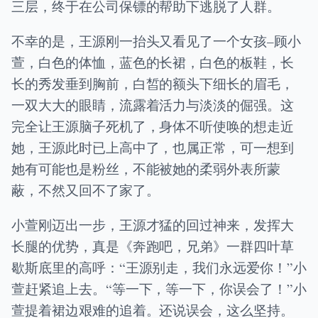
三层，终于在公司保镖的帮助下逃脱了人群。
不幸的是，王源刚一抬头又看见了一个女孩–顾小
萱，白色的体恤，蓝色的长裙，白色的板鞋，长
长的秀发垂到胸前，白皙的额头下细长的眉毛，
一双大大的眼睛，流露着活力与淡淡的倔强。这
完全让王源脑子死机了，身体不听使唤的想走近
她，王源此时已上高中了，也属正常，可一想到
她有可能也是粉丝，不能被她的柔弱外表所蒙
蔽，不然又回不了家了。
小萱刚迈出一步，王源才猛的回过神来，发挥大
长腿的优势，真是《奔跑吧，兄弟》一群四叶草
歇斯底里的高呼：“王源别走，我们永远爱你！”小
萱赶紧追上去。“等一下，等一下，你误会了！”小
萱提着裙边艰难的追着。还说误会，这么坚持。