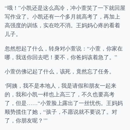
“哦！”小凯还是这么高冷，冲小萱笑了一下就回屋
写作业了。小凯还有一个多月就高考了，再加上
高强度的训练，实在吃不消。王妈妈心疼的看着
儿子。
忽然想起了什么，转身对小萱说：“小萱，你家在
哪，我送你回去吧！要不，你爸妈该着急了。”
小萱仿佛记起了什么，该死，竟然忘了任务。
‘阿姨，我不是本地人，我是请假和朋友一起来
的，我和小凯一样也上高三了，不久也要高考
了，但是……“小萱脸上露出了一丝忧伤。王妈妈
顺势揽住了她，“孩子，不愿说就不要说了。对
了，你朋友呢？’”