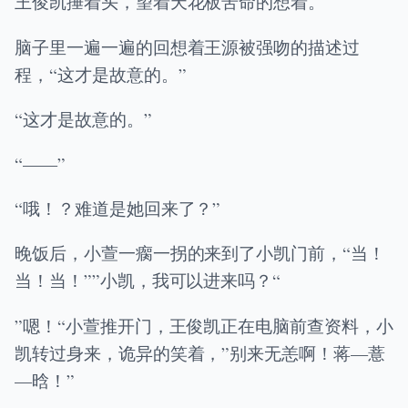
王俊凯捶着头，望着天花板苦命的想着。
脑子里一遍一遍的回想着王源被强吻的描述过
程，“这才是故意的。”
“这才是故意的。”
“——”
“哦！？难道是她回来了？”
晚饭后，小萱一瘸一拐的来到了小凯门前，“当！
当！当！””小凯，我可以进来吗？“
”嗯！“小萱推开门，王俊凯正在电脑前查资料，小
凯转过身来，诡异的笑着，”别来无恙啊！蒋—薏
—晗！”