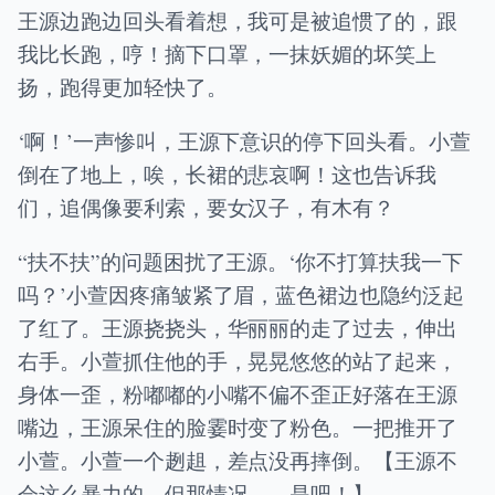
王源边跑边回头看着想，我可是被追惯了的，跟
我比长跑，哼！摘下口罩，一抹妖媚的坏笑上
扬，跑得更加轻快了。
‘啊！’一声惨叫，王源下意识的停下回头看。小萱
倒在了地上，唉，长裙的悲哀啊！这也告诉我
们，追偶像要利索，要女汉子，有木有？
“扶不扶”的问题困扰了王源。‘你不打算扶我一下
吗？’小萱因疼痛皱紧了眉，蓝色裙边也隐约泛起
了红了。王源挠挠头，华丽丽的走了过去，伸出
右手。小萱抓住他的手，晃晃悠悠的站了起来，
身体一歪，粉嘟嘟的小嘴不偏不歪正好落在王源
嘴边，王源呆住的脸霎时变了粉色。一把推开了
小萱。小萱一个趔趄，差点没再摔倒。【王源不
会这么暴力的，但那情况……是吧！】