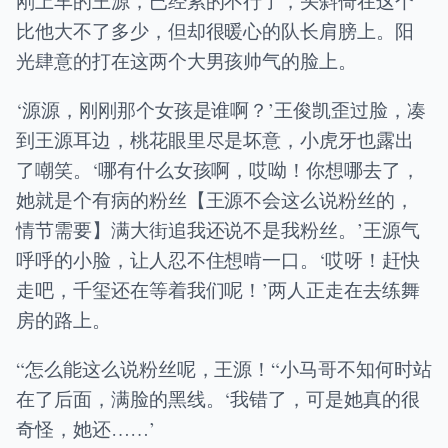
刚上车的王源，已经累的不行了，头斜倚在这个
比他大不了多少，但却很暖心的队长肩膀上。阳
光肆意的打在这两个大男孩帅气的脸上。
‘源源，刚刚那个女孩是谁啊？’王俊凯歪过脸，凑
到王源耳边，桃花眼里尽是坏意，小虎牙也露出
了嘲笑。‘哪有什么女孩啊，哎呦！你想哪去了，
她就是个有病的粉丝【王源不会这么说粉丝的，
情节需要】满大街追我还说不是我粉丝。’王源气
呼呼的小脸，让人忍不住想啃一口。‘哎呀！赶快
走吧，千玺还在等着我们呢！’两人正走在去练舞
房的路上。
“怎么能这么说粉丝呢，王源！“小马哥不知何时站
在了后面，满脸的黑线。‘我错了，可是她真的很
奇怪，她还……’