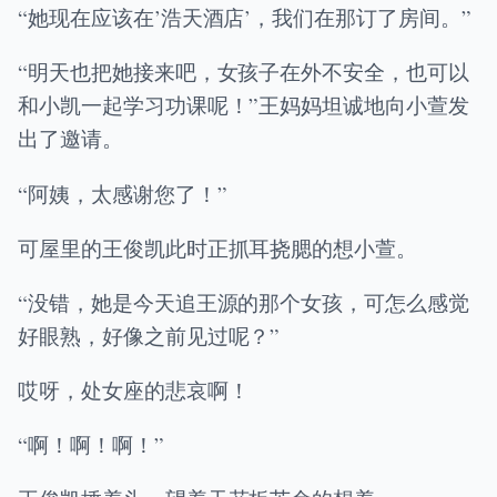
“她现在应该在’浩天酒店’，我们在那订了房间。”
“明天也把她接来吧，女孩子在外不安全，也可以
和小凯一起学习功课呢！”王妈妈坦诚地向小萱发
出了邀请。
“阿姨，太感谢您了！”
可屋里的王俊凯此时正抓耳挠腮的想小萱。
“没错，她是今天追王源的那个女孩，可怎么感觉
好眼熟，好像之前见过呢？”
哎呀，处女座的悲哀啊！
“啊！啊！啊！”