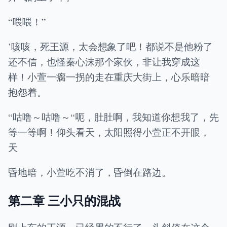
“喂喂！”
’咳咳，死王源，太会想象了吧！都说不是他粉了
还不信，也怪秦心沫那个家伙，非让我穿成这
样！小萱一瘸一拐的走在重庆大街上，心乐暗暗
抱怨着。
“咕噜～咕噜～“呃，肚肚啊，我知道你想我了，先
等一等啊！仰头看天，太阳照得小萱正不开眼，
天
昏地暗，小萱吃不消了，昏倒在路边。
第二章 三小只的混战