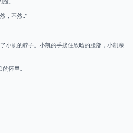
的脸。
，不然..”
住了小凯的脖子。小凯的手搂住欣晗的腰部，小凯亲
己的怀里。