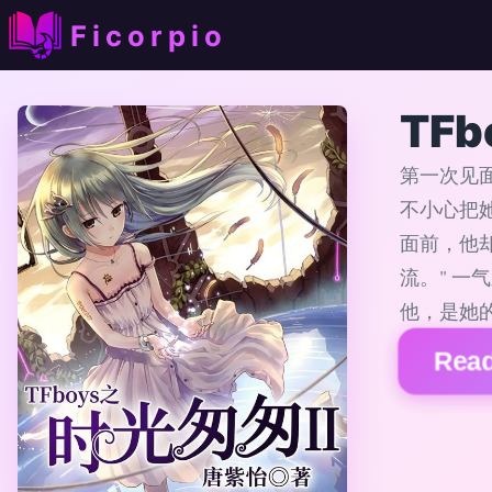
Ficorpio
TF
第一次见
不小心把
面前，他
流。" 
他，是她
Read