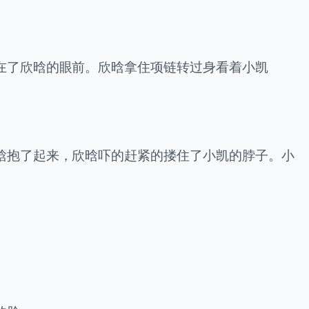
在了欣晗的眼前。欣晗拿住项链转过身看着小凯
晗抱了起来，欣晗吓的赶紧的搂住了小凯的脖子。小