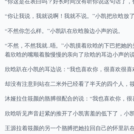
“你这是在表白吗？好长时间没有听你说这句话了，
“你让我说，我就说啊！我就不说。”小凯把欣晗放了
“不然你怎么样。”小凯趴在欣晗脸边小声的说。
“不然，不然我就..唔。”小凯摸着欣晗的下巴把
着欣晗的嘴顺着脸慢慢的亲向了欣晗的耳边小声的说
欣晗趴在小凯的耳边说：“我也喜欢你，很喜欢很喜
却没有注意到站在二米外已经看了半天的四个人，筱
沐娅拉住筱颜的胳膊很配合的说：“我也喜欢你，很
欣晗听见声音赶紧的推开了小凯害羞的低下了，小
王源拉着筱颜的另一个胳膊把她拉回自己的怀里趴在