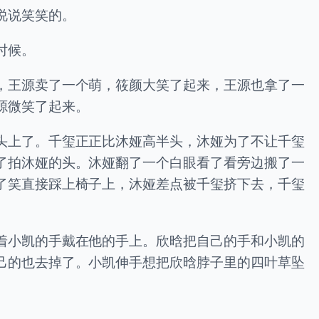
说说笑笑的。
时候。
，王源卖了一个萌，筱颜大笑了起来，王源也拿了一
源微笑了起来。
头上了。千玺正正比沐娅高半头，沐娅为了不让千玺
了拍沐娅的头。沐娅翻了一个白眼看了看旁边搬了一
了笑直接踩上椅子上，沐娅差点被千玺挤下去，千玺
着小凯的手戴在他的手上。欣晗把自己的手和小凯的
己的也去掉了。小凯伸手想把欣晗脖子里的四叶草坠