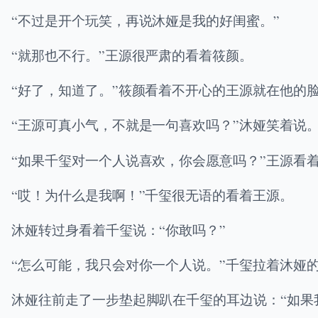
“不过是开个玩笑，再说沐娅是我的好闺蜜。”
“就那也不行。”王源很严肃的看着筱颜。
“好了，知道了。”筱颜看着不开心的王源就在他的
“王源可真小气，不就是一句喜欢吗？”沐娅笑着说
“如果千玺对一个人说喜欢，你会愿意吗？”王源看
“哎！为什么是我啊！”千玺很无语的看着王源。
沐娅转过身看着千玺说：“你敢吗？”
“怎么可能，我只会对你一个人说。”千玺拉着沐娅
沐娅往前走了一步垫起脚趴在千玺的耳边说：“如果