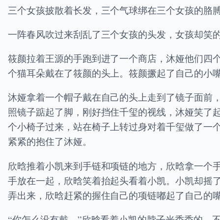
三个女孩披散着长发，三个气球绑在三个女孩的胳
一阵春风吹过来刮乱了三个女孩的头发，女孩却笑
筱颜拉着王源的手跑到进了一个商店，沐娅他们四
个猫耳朵戴在了筱颜的头上。筱颜撅起了自己的小
沐娅拿着一个帽子戴在自己的头上走到了镜子面前
照镜子踮起了脚，刚好挡住千玺的视线，沐娅笑了
个小椅子过来，站在椅子上转过身对着千玺做了一
紧紧的抱住了沐娅。
欣晗推着小凯来到手链和项链的地方，欣晗拿一个
手放在一起，欣晗笑着抬起头看着小凯。小凯却摇
弄出来，欣晗赶紧的握住自己的项链嘟起了自己的
“你怎么没有戴。”欣晗看着小凯的脖子光秃秃的，