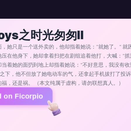
boys之时光匆匆Ⅱ
面，她只是一个送外卖的，他却指着她说："就她了。" 就
她压在他身下，她却拿着扫把在剧组追着他打，大喊："抓
却当着她的面扔到地上却指着她说："不好意思，我没有收到
一气之下，他不但放了她电动车的气，还拿起手机拔打了投
的福，还是祸。 （本文纯属于虚构，请勿联想真人。）
 on Ficorpio