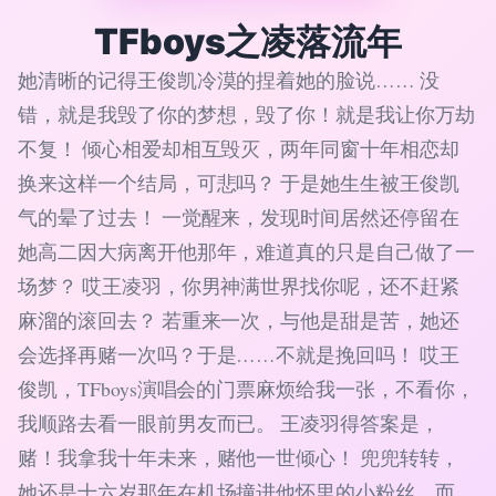
TFboys之凌落流年
她清晰的记得王俊凯冷漠的捏着她的脸说…… 没
错，就是我毁了你的梦想，毁了你！就是我让你万劫
不复！ 倾心相爱却相互毁灭，两年同窗十年相恋却
换来这样一个结局，可悲吗？ 于是她生生被王俊凯
气的晕了过去！ 一觉醒来，发现时间居然还停留在
她高二因大病离开他那年，难道真的只是自己做了一
场梦？ 哎王凌羽，你男神满世界找你呢，还不赶紧
麻溜的滚回去？ 若重来一次，与他是甜是苦，她还
会选择再赌一次吗？于是……不就是挽回吗！ 哎王
俊凯，TFboys演唱会的门票麻烦给我一张，不看你，
我顺路去看一眼前男友而已。 王凌羽得答案是，
赌！我拿我十年未来，赌他一世倾心！ 兜兜转转，
她还是十六岁那年在机场撞进他怀里的小粉丝，而