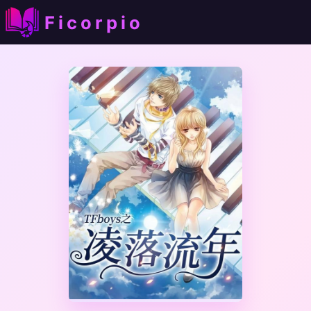
Ficorpio