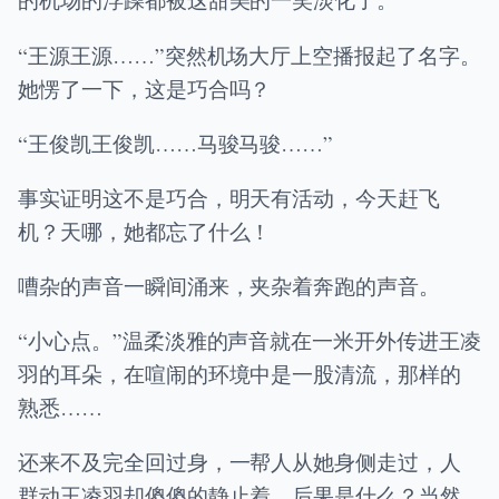
“王源王源……”突然机场大厅上空播报起了名字。
她愣了一下，这是巧合吗？
“王俊凯王俊凯……马骏马骏……”
事实证明这不是巧合，明天有活动，今天赶飞
机？天哪，她都忘了什么！
嘈杂的声音一瞬间涌来，夹杂着奔跑的声音。
“小心点。”温柔淡雅的声音就在一米开外传进王凌
羽的耳朵，在喧闹的环境中是一股清流，那样的
熟悉……
还来不及完全回过身，一帮人从她身侧走过，人
群动王凌羽却傻傻的静止着，后果是什么？当然