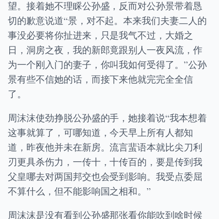
望。接着她不理睬公孙盛，反而对公孙景带着恳
切的歉意说道“景，对不起。本来我们夫妻二人的
事没必要将你扯进来，只是我气不过，大婚之
日，洞房之夜，我的新郎竟跟别人一夜风流，作
为一个刚入门的妻子，你叫我如何受得了。”公孙
景有些不信她的话，而接下来他就完完全全信
了。
周沫沫使劲挣脱公孙盛的手，她接着说“我本想着
这事就算了，可哪知道，今天早上所有人都知
道，昨夜他并未在新房。流言蜚语本就比尖刀利
刃更具杀伤力，一传十，十传百的，要是传到我
父皇哪去对两国邦交也会受到影响。我受点委屈
不算什么，但不能影响国之相和。”
周沫沫是没有看到公孙盛那张看你能吹到啥时候