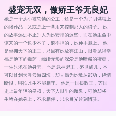
盛宠无双，傲娇王爷无良妃
她是一个从小被软禁的公主，还是一个为了阴谋塔上
的陪葬品，又或是上一辈用来控制那人的棋子。 她
的故事远远不止别人为她安排的这些，而在她生命中
该来的一个也少不了，躲不掉的，她伸手迎上。 他
是坐拥天下的正主，只因有她放弃江山，眼看见得幸
福是他下的毒药，缥缈无形的深爱是他暗藏的蜜糖，
一生只求在她身旁。 他是武林盟主，盛世娇儿，本
可以仗剑天涯云游四海，却甘愿为她散尽武功，绝情
断恨，哪怕此生不能相守。 他是一国摄政王，齐国
史上最年轻的皇叔，天下人眼里的魔鬼，可他却将一
生堵在她身上，不求相伴，只求目光片刻留驻。