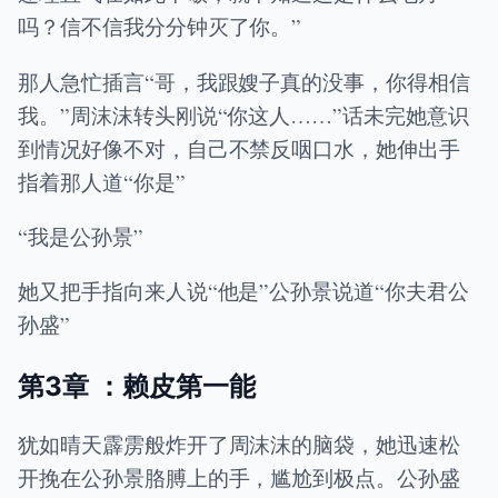
吗？信不信我分分钟灭了你。”
那人急忙插言“哥，我跟嫂子真的没事，你得相信
我。”周沫沫转头刚说“你这人……”话未完她意识
到情况好像不对，自己不禁反咽口水，她伸出手
指着那人道“你是”
“我是公孙景”
她又把手指向来人说“他是”公孙景说道“你夫君公
孙盛”
第3章 ：赖皮第一能
犹如晴天霹雳般炸开了周沫沫的脑袋，她迅速松
开挽在公孙景胳膊上的手，尴尬到极点。公孙盛