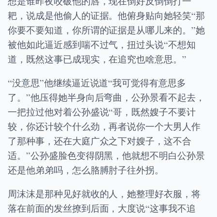
想是谁昨夜咬破他的唇，现在倒好反倒倒打一
耙，说成是他偷人的证据。他俯身贴向她轻笑“那
你要不要知道，你所谓的证据是从哪儿来的。”她
被他如此逼近感到喘不过气，扭过头说“不想知
道，既然这事已成现实，在追究也啥意思。”
“没意思”他继续逼近说道“我可觉得有意思多
了。”他压得她半身向后弯曲，公孙景看不起去，
一把拉过他对着公孙盛说“哥，既然嫂子不要计
较，你还计较个什么劲，再者说你一个大男人作
了那种事，还在大庭广众之下对嫂子，这不合
适。”公孙盛脸色变得阴黑，他就想不明白公孙景
还是他弟弟吗，怎么胳膊肘子往外拐。
周沫沫是那种见好就收的人，她整理好衣服，将
落在前面的发丝撩到后面，大度说“这事我不追