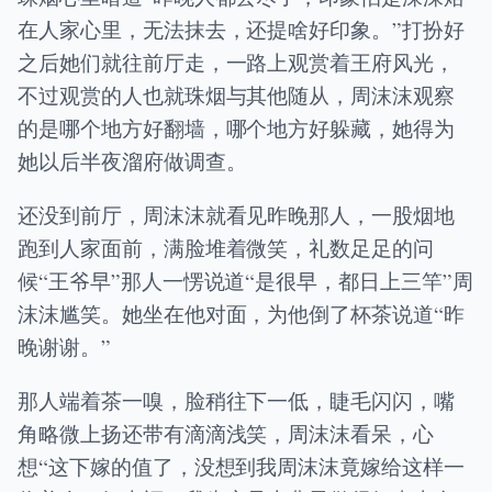
在人家心里，无法抹去，还提啥好印象。”打扮好
之后她们就往前厅走，一路上观赏着王府风光，
不过观赏的人也就珠烟与其他随从，周沫沫观察
的是哪个地方好翻墙，哪个地方好躲藏，她得为
她以后半夜溜府做调查。
还没到前厅，周沫沫就看见昨晚那人，一股烟地
跑到人家面前，满脸堆着微笑，礼数足足的问
候“王爷早”那人一愣说道“是很早，都日上三竿”周
沫沫尴笑。她坐在他对面，为他倒了杯茶说道“昨
晚谢谢。”
那人端着茶一嗅，脸稍往下一低，睫毛闪闪，嘴
角略微上扬还带有滴滴浅笑，周沫沫看呆，心
想“这下嫁的值了，没想到我周沫沫竟嫁给这样一