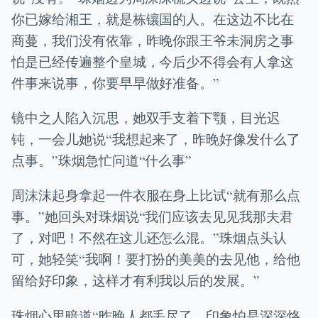
你已嫁给湘王，就是栋镶国的人。在这边不比在
商蔓，我们没有依靠，昨晚你跟王爷未洞房之事
怕是已经传遍整个皇城，今后少不得会有人拿这
件事来说事，你要早早做好准备。”
镜中之人陷入沉思，她双手支着下颚，目光迟
钝，一会儿她说“我想起来了，昨晚好像发什么了
点事。”珠烟急忙问道“什么事”
周沫沫起身拿起一件衣服在身上比试“就有那么点
事。”她回头对珠烟说“我们应该去见见我那夫君
了，对吧！不然在这儿还怎么混。”珠烟点头认
可，她轻笑“我啊！要打扮的美美的去见他，给他
留给好印象，这样才有利我以后的发展。”
珠烟心里暗道“昨晚人都丢尽了，印象怕是深深烙