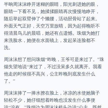
半晌周沫沫睁开迷糊的眼睛，阳光刺进她的眼，
眼睛一下看不见，她揉揉眼睛再次慢慢地睁开，
随后举起双臂伸了个懒腰，活动胫骨站了起来。
外面天气正好，天空万里放晴，因为起得晚听不
得清晨鸟儿的晨唱，她还有点遗憾。珠烟为她打
来洗脸水，她便在水面镜上，发起呆连脸都不
洗。
周沫沫想了想问珠烟“昨晚，王爷可是来过了。”珠
烟失望地说“来过了，不过没呆多久就离开。我看
他走的时候很不高兴，公主昨晚到底发生什么
了。”
周沫沫捧了一捧水撩在脸上，冰凉的水使她脑子
轻松不少，她仔细想着昨晚也没发生什么事便
说“没有。”珠烟边为周沫沫梳头边说“公主，既然