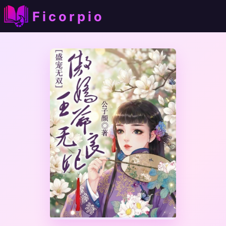
Ficorpio