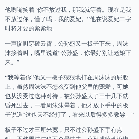
他咧嘴笑着“你不放过我，那我就等着。现在是我
不放过你，懂了吗，我的爱妃。”他在说爱妃二字
时将牙要的紧紧地。
一声惨叫穿破云霄，公孙盛又一板子下来，周沫
沫接着叫，嘴里说道“公孙盛，你最好别让老娘下
来。”
“我等着你”他又一板子狠狠地打在周沫沫的屁股
上，虽然周沫沫不怎么受到他父皇的宠爱，可她
也从没受过这种对待，被公孙盛大了三十几下就
昏死过去，一看周沫沫晕着，他才放下手中的板
子说道“这也天不经打了，看来以后得多多教导。”
板子不过才三厘米宽，只不过公孙盛下手有点
狠，不然周沫沫也不会晕过去。公孙盛给她松绑