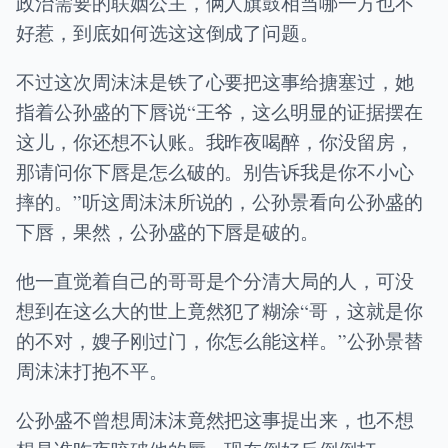
政治需要的联姻公主，俩人旗鼓相当哪一方也不
好惹，到底如何选这这倒成了问题。
不过这次周沫沫是铁了心要把这事给搪塞过，她
指着公孙盛的下唇说“王爷，这么明显的证据摆在
这儿，你还想不认账。我昨夜喝醉，你没留房，
那请问你下唇是怎么破的。别告诉我是你不小心
摔的。”听这周沫沫所说的，公孙景看向公孙盛的
下唇，果然，公孙盛的下唇是破的。
他一直觉着自己的哥哥是个分清大局的人，可没
想到在这么大的世上竟然犯了糊涂“哥，这就是你
的不对，嫂子刚过门，你怎么能这样。”公孙景替
周沫沫打抱不平。
公孙盛不曾想周沫沫竟然把这事提出来，也不想