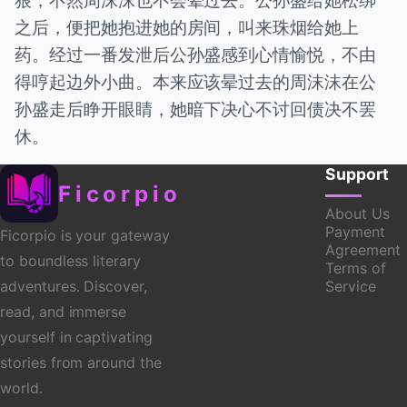
之后，便把她抱进她的房间，叫来珠烟给她上
药。经过一番发泄后公孙盛感到心情愉悦，不由
得哼起边外小曲。本来应该晕过去的周沫沫在公
孙盛走后睁开眼睛，她暗下决心不讨回债决不罢
休。
Support
Ficorpio
About Us
Payment
Ficorpio is your gateway
Agreement
to boundless literary
Terms of
Service
adventures. Discover,
read, and immerse
yourself in captivating
stories from around the
world.