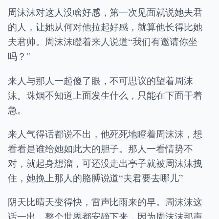
周沫沫对这人没啥好感，第一次见面就说她夫君
的人，让她从何对他拉起好感，就算他长得比她
夫君帅。周沫沫瞪着来人说道“我们有邀请你坐
吗？”
来人与那人一起傻了眼，不可思议的望着周沫
沫。珠烟不知道上面发生什么，只能在下面干着
急。
来人气得话都说不出，他死死地瞪着周沫沫，想
看看是谁给她如此大的胆子。那人一看情势不
对，就起身想溜，可还没走出亭子就被周沫沫拽
住，她挽上那人的胳膊说道“夫君要去哪儿”
阴天比晴天变得快，雷声比雨来的早。周沫沫这
话一出，整个世界都安静下来，因为周沫沫那声