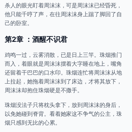
杀人的眼光盯着周沫沫，可是周沫沫已经昏死，
他只能千哼了声，在往周沫沫身上踹了脚回了自
己的卧室。
第2章 ：酒醒不识君
鸡鸣一过，云雾消散，已是日上三竿。珠烟推门
而入，着眼就是周沫沫摆着大字睡在地上，嘴角
还留着干巴巴的口水印。珠烟连忙将周沫沫从地
上拉起，她拖着周沫沫到了床边，才将其放下，
周沫沫却抱住珠烟硬是不撒手。
珠烟没法子只将枕头拿下，放到周沫沫的身后，
以免她碰到脊背。看着她家这不争气的公主，珠
烟只感到无比的心累。