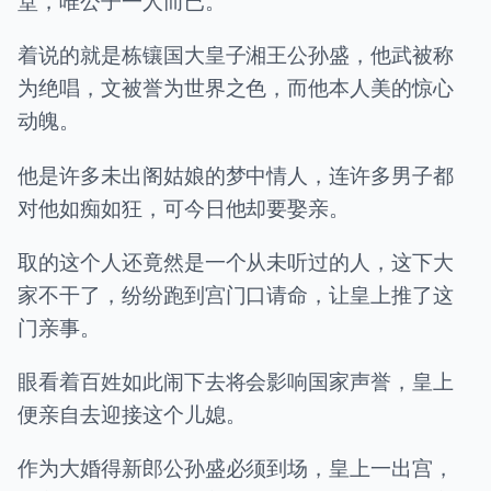
堂，唯公子一人而已。
着说的就是栋镶国大皇子湘王公孙盛，他武被称
为绝唱，文被誉为世界之色，而他本人美的惊心
动魄。
他是许多未出阁姑娘的梦中情人，连许多男子都
对他如痴如狂，可今日他却要娶亲。
取的这个人还竟然是一个从未听过的人，这下大
家不干了，纷纷跑到宫门口请命，让皇上推了这
门亲事。
眼看着百姓如此闹下去将会影响国家声誉，皇上
便亲自去迎接这个儿媳。
作为大婚得新郎公孙盛必须到场，皇上一出宫，