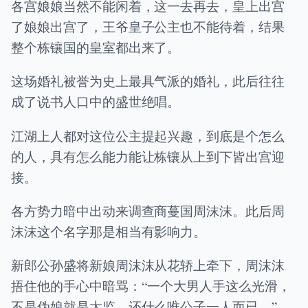
各宫娘娘当然不能闲着，这一去再去，皇上出宫
了娘娘出宫了，王爷皇子公主也不能待着，结果
整个栋镶国的皇室都出来了。
这场婚礼被誉为史上最具气派的婚礼，此后往往
成了说书人口中的盛世绝唱。
江湖上人都对这位公主提起兴趣，到底是个怎么
的人，具有怎么能力能让栋镶从上到下皆出宫迎
接。
各方势力暗中出动来调查商蔓国周沫沫。此后周
沫沫这个名字那是相当有影响力。
新郎公孙盛将新娘周沫沫从花轿上牵下，周沫沫
捂住他的手心中暗骂：“一个大男人手这么光滑，
不是伪娘就是太监。还什么唯公子一人而已。”