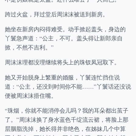
跨过火盆，拜过堂后周沫沫被送到新房。
她坐在新房内闷得难受。动手掀起盖头，身边的
丫鬟急声道：“公主，不可。盖头得让新郎亲自
掀，不然不吉利。”
周沫沫理都没理继续将头上的珠钗凤冠取下。
她又开始脱身上繁重的婚服，丫鬟连忙挡住说
道：“公主，还没到时间你不能……”丫鬟话还没说
便被周沫沫捂住嘴。
“珠烟，你就不能消停会儿吗？我的耳朵都出茧子
了。”周沫沫换了身水蓝色千绽流云裙，将脸上那
层胭脂洗掉，她长得并非绝色，在姊妹几个中算