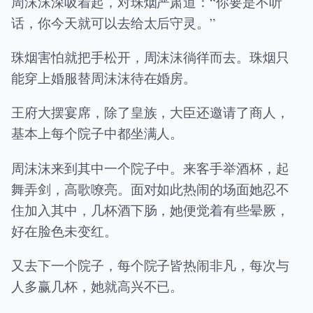
周沫沫深吸着起，对珠烟严肃道：“你要是不听
话，你今天就可以去给太后守灵。”
珠烟害怕就把手松开，周沫沫徜徉而去。珠烟只
能穿上婚服替周沫沫待在婚房。
王府大摆宴席，除了皇族，大臣还邀请了商人，
基本上每个院子中都坐满人。
周沫沫来到其中一个院子中。来客手举酒杯，起
舞弄剑，高歌嘹亮。面对如此热闹的场面她忍不
住加入其中，几杯酒下肠，她便觉着有些晕厥，
好在脸色未变红。
又去下一个院子，每个院子皆热闹非凡，每次与
人多赢几杯，她就高兴不已。