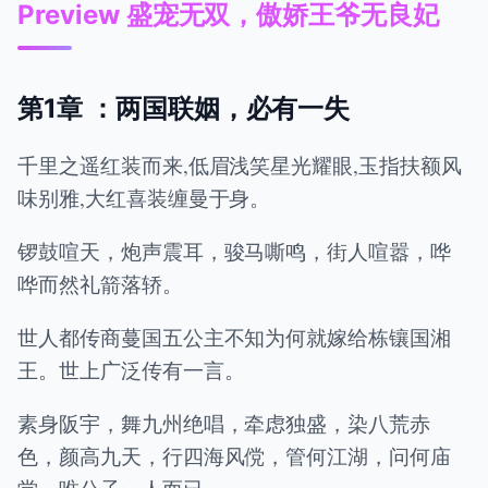
Preview 盛宠无双，傲娇王爷无良妃
第1章 ：两国联姻，必有一失
千里之遥红装而来,低眉浅笑星光耀眼,玉指扶额风
味别雅,大红喜装缠曼于身。
锣鼓喧天，炮声震耳，骏马嘶鸣，街人喧嚣，哗
哗而然礼箭落轿。
世人都传商蔓国五公主不知为何就嫁给栋镶国湘
王。世上广泛传有一言。
素身阪宇，舞九州绝唱，牵虑独盛，染八荒赤
色，颜高九天，行四海风傥，管何江湖，问何庙