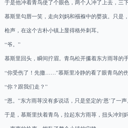
于是他冲着青鸟使了个眼色，两个人冲了上去，三
慕斯里勾唇一笑，走向刘妈和襁褓中的婴孩。只是
枪声，在这个古朴小镇上显得格外刺耳。
“爷。”
慕斯里回头，瞬间拧眉。青鸟松开攥着东方雨荨的
“你受伤了！先撤……”慕斯里冷静的看了眼青鸟的
“你？跟我们走？”
“恩。”东方雨荨没有多说话，只是坚定的‘恩’了一声
于是，慕斯里扶着青鸟，拉起东方雨荨，扭头冲刘妈