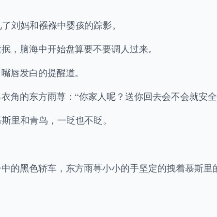
见了刘妈和襁褓中婴孩的踪影。
紧抿，脑海中开始盘算要不要调人过来。
，嘴唇发白的提醒道。
己衣角的东方雨荨：“你家人呢？送你回去会不会就安全
慕斯里和青鸟，一眨也不眨。
子中的黑色轿车，东方雨荨小小的手坚定的拽着慕斯里