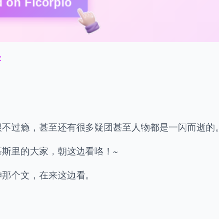
 on Ficorpio
妻
很不过瘾，甚至还有很多疑团甚至人物都是一闪而逝的
斯里的大家，朝这边看咯！~
神那个文，在来这边看。