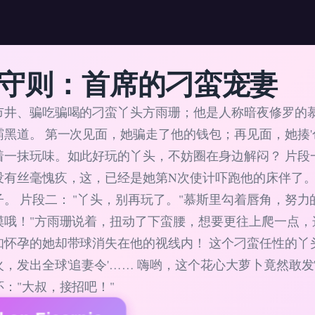
守则：首席的刁蛮宠妻
市井、骗吃骗喝的刁蛮丫头方雨珊；他是人称暗夜修罗的慕
霸黑道。 第一次见面，她骗走了他的钱包；再见面，她揍'
着一抹玩味。如此好玩的丫头，不妨圈在身边解闷？ 片段一
没有丝毫愧疚，这，已经是她第N次使计吓跑他的床伴了。
。 片段二： "丫头，别再玩了。"慕斯里勾着唇角，努力
摸哦！"方雨珊说着，扭动了下蛮腰，想要更往上爬一点，
知怀孕的她却带球消失在他的视线内！ 这个刁蛮任性的丫
，发出全球'追妻令'…… 嗨哟，这个花心大萝卜竟然敢
："大叔，接招吧！"