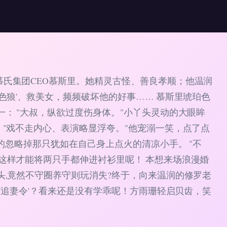
氏集团CEO慕斯里。她精灵古怪、善良孝顺；他温润
色狼'、救美女，频频破坏他的好事…… 慕斯里琥珀色
： "大叔，纵欲过度伤身体。"小丫头灵动的大眼眸
 "戏不走内心、表演略显浮夸。"他宠溺一笑，点了点
的忽略掉那只犹如在自己身上点火的清凉小手。 "不
这样才能将两只手都伸进衬衫里呢！ 本想来场浪漫婚
头,竟然不守圈养守则玩消失?终于，向来温润的修罗老
发'追妻令'？看来还是没有学乖呢！方雨珊轻启贝齿，笑