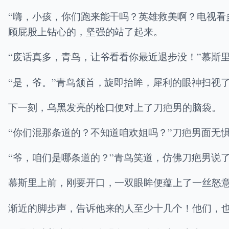
“嗨，小孩，你们跑来能干吗？英雄救美啊？电视看
顾屁股上钻心的，坚强的站了起来。
“废话真多，青鸟，让爷看看你最近退步没！”慕斯
“是，爷。”青鸟颔首，旋即抬眸，犀利的眼神扫视
下一刻，乌黑发亮的枪口便对上了刀疤男的脑袋。
“你们混那条道的？不知道咱欢姐吗？”刀疤男面无
“爷，咱们是哪条道的？”青鸟笑道，仿佛刀疤男说
慕斯里上前，刚要开口，一双眼眸便蕴上了一丝怒
渐近的脚步声，告诉他来的人至少十几个！他们，