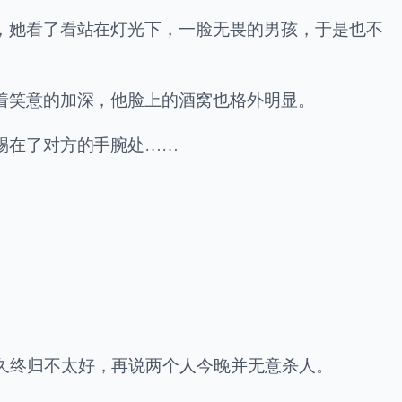
，她看了看站在灯光下，一脸无畏的男孩，于是也不
着笑意的加深，他脸上的酒窝也格外明显。
踢在了对方的手腕处……
久终归不太好，再说两个人今晚并无意杀人。