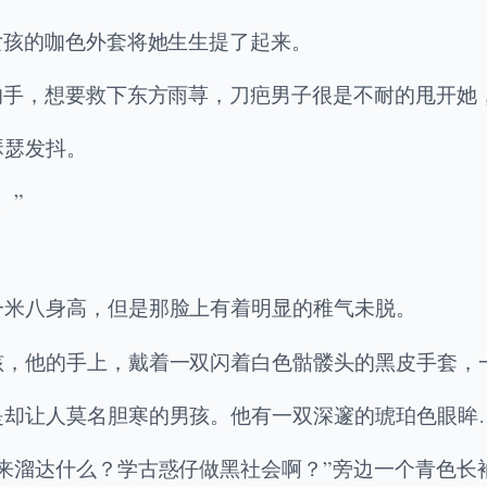
女孩的咖色外套将她生生提了起来。
的手，想要救下东方雨荨，刀疤男子很是不耐的甩开她
瑟瑟发抖。
。”
。
一米八身高，但是那脸上有着明显的稚气未脱。
孩，他的手上，戴着一双闪着白色骷髅头的黑皮手套，
是却让人莫名胆寒的男孩。他有一双深邃的琥珀色眼眸
来溜达什么？学古惑仔做黑社会啊？”旁边一个青色长