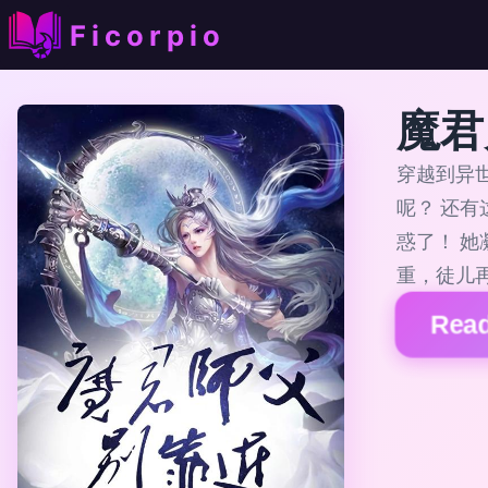
Ficorpio
魔君
穿越到异
呢？ 还
惑了！ 
重，徒儿
Read