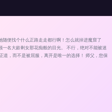
她随便找个什么正路走走都行啊！怎么就掉进魔窟了
顾一名大龄剩女那花痴般的目光。 不行，绝对不能被迷
走正道，而不是被屈服，离开是唯一的选择！ 师父，您保