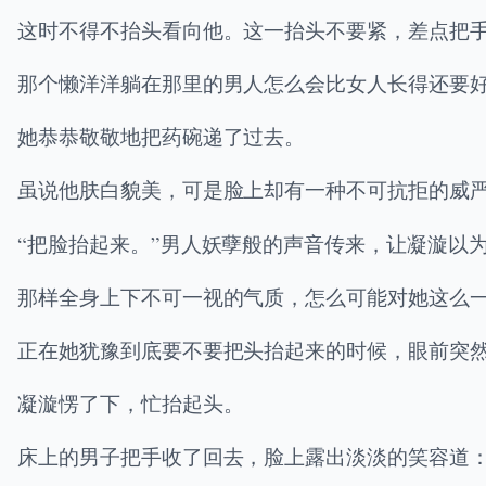
这时不得不抬头看向他。这一抬头不要紧，差点把
那个懒洋洋躺在那里的男人怎么会比女人长得还要
她恭恭敬敬地把药碗递了过去。
虽说他肤白貌美，可是脸上却有一种不可抗拒的威
“把脸抬起来。”男人妖孽般的声音传来，让凝漩以
那样全身上下不可一视的气质，怎么可能对她这么
正在她犹豫到底要不要把头抬起来的时候，眼前突
凝漩愣了下，忙抬起头。
床上的男子把手收了回去，脸上露出淡淡的笑容道：