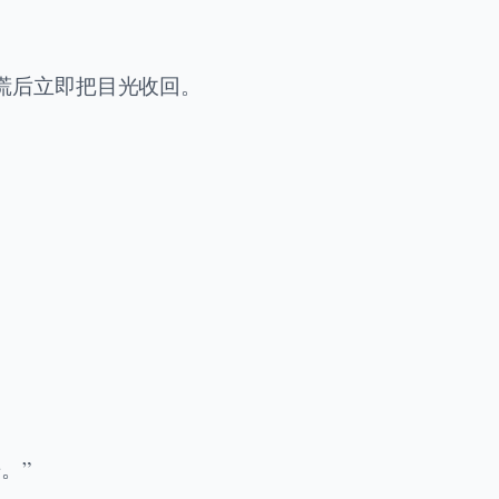
慌后立即把目光收回。
。”