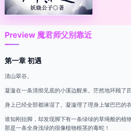
Preview 魔君师父别靠近
第一章 初遇
清山翠谷。
凝漩在一条清彻见底的小溪边醒来。茫然地环顾了
身上已经全部都淋湿了。凝漩理了理身上皱巴巴的
谁知刚抬脚，却发现脚下有一条绿绿的草绳般的植
那是一条全身浅绿的很像植物根茎的毒蛇！