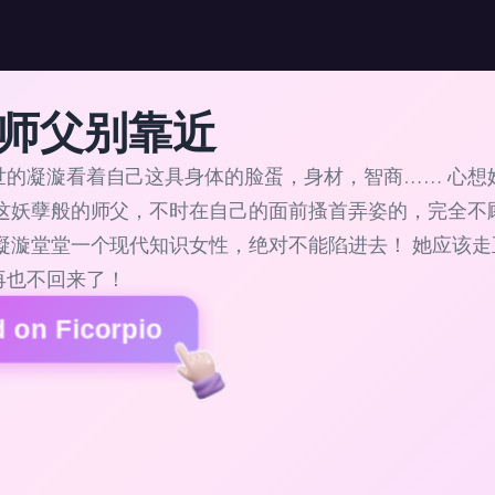
师父别靠近
世的凝漩看着自己这具身体的脸蛋，身材，智商…… 心想
有这妖孽般的师父，不时在自己的面前搔首弄姿的，完全不
她凝漩堂堂一个现代知识女性，绝对不能陷进去！ 她应该
再也不回来了！
 on Ficorpio