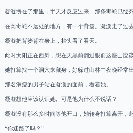
凝漩愣在了那里，半天才反应过来，那条毒蛇已经
在离毒蛇不远处的地方，有一个背篓。凝漩走了过
凝漩把背篓背在身上，抬头看了看天。
此时太阳正在西斜，想在天黑前翻过眼前这座山应
她打算找一个洞穴来藏身，好躲过山林中夜晚经常
那名消瘦的男子站在凝漩的面前，看着她。
凝漩想他应该认识她。可是他为什么不说话？
凝漩没有那么多时间等他开口，她转身打算离开，
“你迷路了吗？”