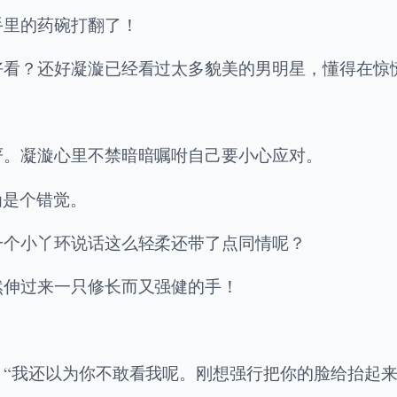
手里的药碗打翻了！
好看？还好凝漩已经看过太多貌美的男明星，懂得在惊
严。凝漩心里不禁暗暗嘱咐自己要小心应对。
为是个错觉。
一个小丫环说话这么轻柔还带了点同情呢？
然伸过来一只修长而又强健的手！
“我还以为你不敢看我呢。刚想强行把你的脸给抬起来