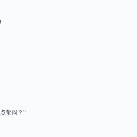
！
点郁闷？”