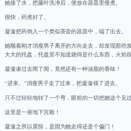
她接了水，把藤叶洗净后，便放在器皿里慢煮。
很快，药煮好了。
凝漩把药倒入一个类似茶壶的器皿中，端了出去。
她顺着刚才消瘦男子离开的方向走去，却发现那些
大大的托盘，托盘里不知道烧得是什么东西，火焰
凝漩凑过去闻了闻，竟然还有一种油脂的香味！
“进来。”消瘦男子走了过来，把凝漩领了进去。
只不过轻轻地转了一个弯，眼前的一切把她这个见
这里是一座地下宫殿！
凝漩之所以震惊，是因为她走得还是个偏门！