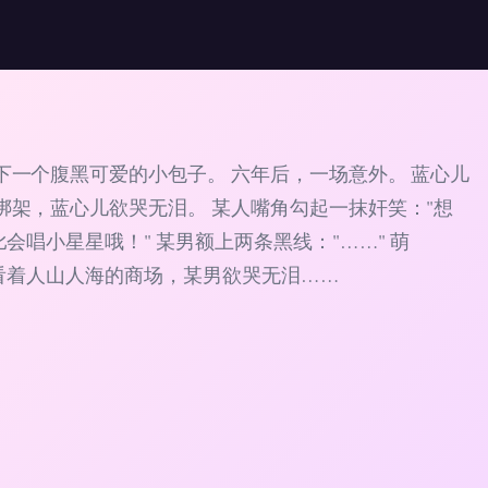
下一个腹黑可爱的小包子。 六年后，一场意外。 蓝心儿
绑架，蓝心儿欲哭无泪。 某人嘴角勾起一抹奸笑："想
会唱小星星哦！" 某男额上两条黑线："……" 萌
 看着人山人海的商场，某男欲哭无泪……