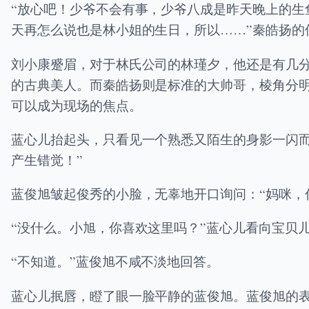
“放心吧！少爷不会有事，少爷八成是昨天晚上的
天再怎么说也是林小姐的生日，所以……”秦皓扬的
刘小康蹙眉，对于林氏公司的林瑾夕，他还是有几
的古典美人。而秦皓扬则是标准的大帅哥，棱角分
可以成为现场的焦点。
蓝心儿抬起头，只看见一个熟悉又陌生的身影一闪
产生错觉！”
蓝俊旭皱起俊秀的小脸，无辜地开口询问：“妈咪，
“没什么。小旭，你喜欢这里吗？”蓝心儿看向宝贝
“不知道。”蓝俊旭不咸不淡地回答。
蓝心儿抿唇，瞪了眼一脸平静的蓝俊旭。蓝俊旭的