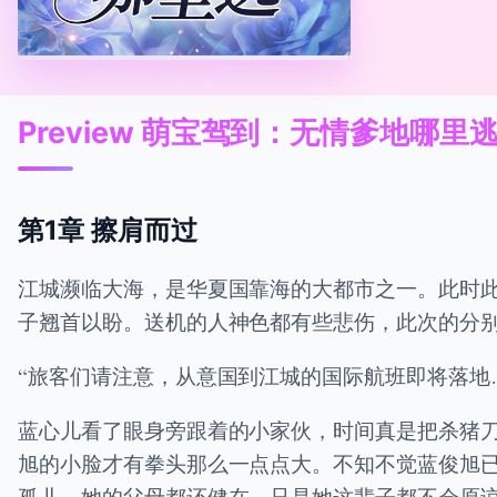
Preview 萌宝驾到：无情爹地哪里
第1章 擦肩而过
江城濒临大海，是华夏国靠海的大都市之一。此时
子翘首以盼。送机的人神色都有些悲伤，此次的分
“旅客们请注意，从意国到江城的国际航班即将落地
蓝心儿看了眼身旁跟着的小家伙，时间真是把杀猪
旭的小脸才有拳头那么一点点大。不知不觉蓝俊旭
孤儿，她的父母都还健在，只是她这辈子都不会原