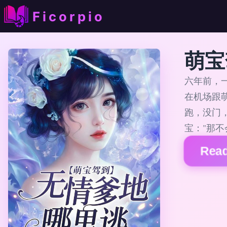
Ficorpio
萌宝
六年前，
在机场跟
跑，没门，
宝："那不
Read