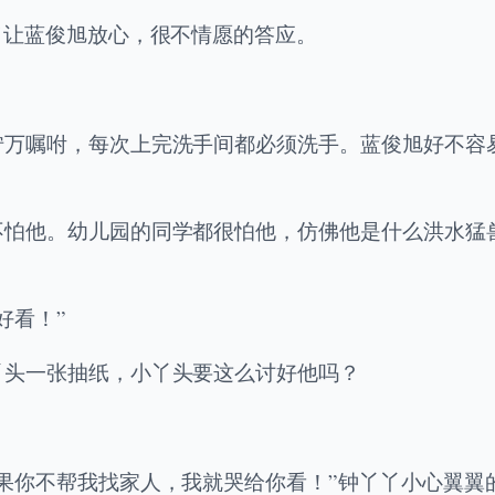
了让蓝俊旭放心，很不情愿的答应。
。
咛万嘱咐，每次上完洗手间都必须洗手。蓝俊旭好不容
不怕他。幼儿园的同学都很怕他，仿佛他是什么洪水猛
好看！”
丫头一张抽纸，小丫头要这么讨好他吗？
果你不帮我找家人，我就哭给你看！”钟丫丫小心翼翼