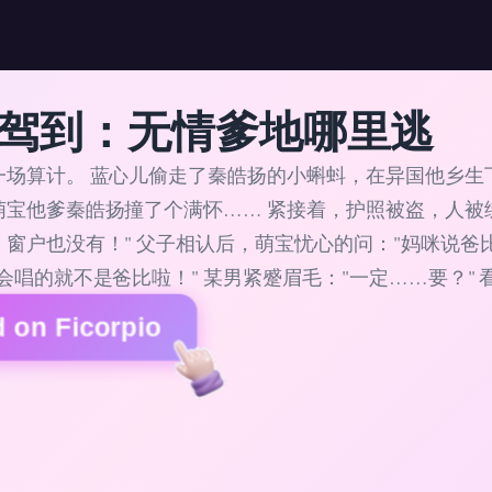
驾到：无情爹地哪里逃
一场算计。 蓝心儿偷走了秦皓扬的小蝌蚪，在异国他乡生
萌宝他爹秦皓扬撞了个满怀…… 紧接着，护照被盗，人被
窗户也没有！" 父子相认后，萌宝忧心的问："妈咪说爸比
会唱的就不是爸比啦！" 某男紧蹙眉毛："一定……要？"
 on Ficorpio