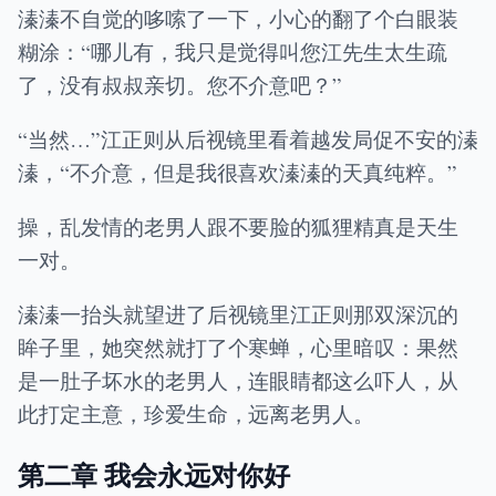
溱溱不自觉的哆嗦了一下，小心的翻了个白眼装
糊涂：“哪儿有，我只是觉得叫您江先生太生疏
了，没有叔叔亲切。您不介意吧？”
“当然…”江正则从后视镜里看着越发局促不安的溱
溱，“不介意，但是我很喜欢溱溱的天真纯粹。”
操，乱发情的老男人跟不要脸的狐狸精真是天生
一对。
溱溱一抬头就望进了后视镜里江正则那双深沉的
眸子里，她突然就打了个寒蝉，心里暗叹：果然
是一肚子坏水的老男人，连眼睛都这么吓人，从
此打定主意，珍爱生命，远离老男人。
第二章 我会永远对你好