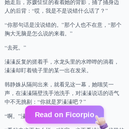
她走后，苏媛怔怔的看着她的背影，捅了捅身边
人的后背：“哎，我是不是说错什么话了？”
“你那句话是没说错的。”那个人也不在意，“那个
胸大无脑是怎么说的来着。”
“去死。”
溱溱反复的搓着手，水龙头里的水哗哗的淌着，
溱溱却盯着镜子里的某一出在发呆。
韩静姝从隔间出来，就看见这一幕，她嗤笑一
声，在溱溱隔壁洗手池洗手，对溱溱说话的语气
中不无挑剔：“你就是罗溱溱吧？”
Read on Ficorpio
“啊。”溱溱一怔，“嗯。”