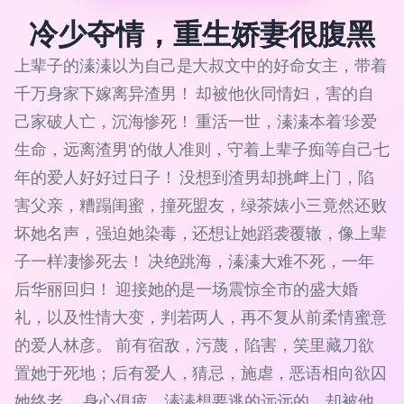
冷少夺情，重生娇妻很腹黑
上辈子的溱溱以为自己是大叔文中的好命女主，带着
千万身家下嫁离异渣男！ 却被他伙同情妇，害的自
己家破人亡，沉海惨死！ 重活一世，溱溱本着'珍爱
生命，远离渣男'的做人准则，守着上辈子痴等自己七
年的爱人好好过日子！ 没想到渣男却挑衅上门，陷
害父亲，糟蹋闺蜜，撞死盟友，绿茶婊小三竟然还败
坏她名声，强迫她染毒，还想让她蹈袭覆辙，像上辈
子一样凄惨死去！ 决绝跳海，溱溱大难不死，一年
后华丽回归！ 迎接她的是一场震惊全市的盛大婚
礼，以及性情大变，判若两人，再不复从前柔情蜜意
的爱人林彦。 前有宿敌，污蔑，陷害，笑里藏刀欲
置她于死地；后有爱人，猜忌，施虐，恶语相向欲囚
她终老。 身心俱疲，溱溱想要逃的远远的，却被他