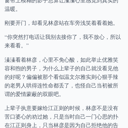
窗帘上模糊的影子总算让溱溱心里感觉到真实的
温暖。
刚要开门，却看见林彦站在车旁浅笑着看着她。
“你突然打电话让我别去接你了，我不放心，所以
来看看。”
溱溱看着林彦，心里不免心酸，如此举止优雅笑
容和煦的男子，为什么上辈子的自己就没看见他
的好呢？偏偏被那个看似温文尔雅实则心狠手辣
的老男人哄得连性命都丢了，也怪自己当初被所
谓的爱情蒙蔽的双眼吧。
上辈子执意要嫁给江正则的时候，林彦不是没有
苦口婆心的劝过她，只是当时自己一门心思的扑
在江正则身上，只当林彦是因为自己拒绝他的告