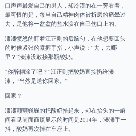
口声声最爱自己的男人，却冷漠的在一旁看着，
最可恨的是，每当自己精神肉体被折磨的痛晕过
去，是他将一盆盆的盐水泼在自己伤口上的。
溱溱愤怒的盯着江正则的后脑勺，在他想要回头
的时候紧张的紧握手指，小声说：“去，去哪
里？”溱溱没敢接那瓶酸奶。
“你醉糊涂了吧？”江正则把酸奶直接扔给溱
溱，“当然是送你回家。”
回家？
溱溱颤颤巍巍的把酸奶拾起来，却在抬头的一瞬
间看见前面商厦显示的时间是2014年，溱溱手一
抖，酸奶再次掉在车座上。