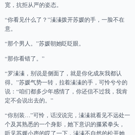
宽，抗拒从严的姿态。
“你看见什么了？”溱溱拨开苏媛的手，一脸不在
意。
“那个男人。”苏媛朝她眨眨眼。
“那你看错了。”
“罗溱溱，别说是侧面了，就是你化成灰我都认
得。”苏媛气势一转，拉着溱溱的手，可怜兮兮的
说：“咱们都多少年感情了，你还信不过我，我肯
定不会说出去的。”
“你别装…”可怜，话没说完，溱溱就看见不远处一
个及其熟悉的一个身影，她下意识的攥紧拳头，
听见苏媛小声的哎了一下，溱溱不自然的松开她