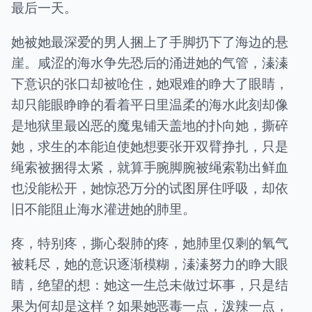
最后一天。
她被她最深爱的男人捆上了手脚扔下了海边的悬
崖。咸涩的海水争先恐后的涌进她的气管，溱溱
下意识的张口却被呛住，她艰难的睁大了眼睛，
却只能眼睁睁的看着平日里温柔的海水此刻却像
是地狱里最凶恶的魔鬼铺天盖地的扑向她，撕碎
她，求生的本能迫使她想要张开双臂挣扎，只是
绳索被捆得太紧，就算手腕脚腕被绳索勒出鲜血
也没能松开，她惊恐万分的试图屏住呼吸，却依
旧不能阻止海水灌进她的肺里。
疼，特别疼，撕心裂肺的疼，她肺里仅剩的氧气
被耗尽，她的意识逐渐模糊，溱溱努力的睁大眼
睛，绝望的想：她这一生总未做过坏事，只是结
果为何却是这样？如果她恶毒一点，泼辣一点，