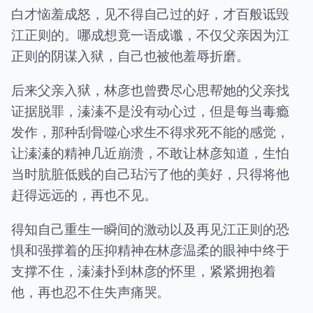
白才恼羞成怒，见不得自己过的好，才百般诋毁
江正则的。哪成想竟一语成谶，不仅父亲因为江
正则的阴谋入狱，自己也被他羞辱折磨。
后来父亲入狱，林彦也曾费尽心思帮她的父亲找
证据脱罪，溱溱不是没有动心过，但是每当毒瘾
发作，那种刮骨噬心求生不得求死不能的感觉，
让溱溱的精神几近崩溃，不敢让林彦知道，生怕
当时肮脏低贱的自己玷污了他的美好，只得将他
赶得远远的，再也不见。
得知自己重生一瞬间的激动以及再见江正则的恐
惧和强撑着的压抑精神在林彦温柔的眼神中终于
支撑不住，溱溱扑到林彦的怀里，紧紧拥抱着
他，再也忍不住失声痛哭。