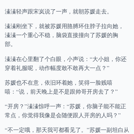
溱溱轻声跟宋岚说了一声，就朝苏媛走去。
溱溱刚坐下，就被苏媛用胳膊环住脖子拉向她，
溱溱一个重心不稳，脑袋直接撞向了苏媛的胸
部。
溱溱在心里翻了个白眼，小声说：“大小姐，你还
穿着礼服呢，动作幅度敢不敢再大一点？”
苏媛也不在意，依旧环着她，笑得一脸贱嘻
嘻：“说，前天晚上是不是跟帅哥开房去了？”
“开房？”溱溱惊呼一声：“苏媛，你脑子能不能正
常点，你觉得我像是会随便跟人开房的人吗？”
“不一定哦，那天我可都看见了。”苏媛一副坦白从