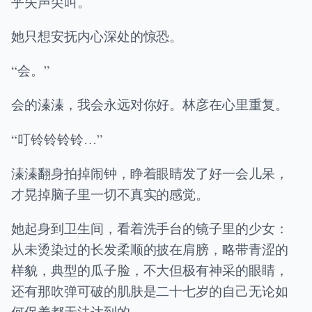
乎失声尖叫。
她只想安抚内心深处的惊恐。
“会。”
会的溱溱，我会永远对你好。林彦在心里重复。
“叮铃铃铃铃…”
溱溱翻身拍掉闹钟，睁着眼睛发了好一会儿呆，
才晃掉脑子里一切不真实的感觉。
她起身到卫生间，看着洗手台的镜子里的少女：
从未烫染过的长发柔顺的披在肩膀，略带青涩的
样貌，典型的瓜子脸，不大但极有神采的眼睛，
还有那吹弹可破的肌肤是二十七岁的自己无论如
何保养都无法达到的。