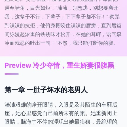
逼至墙角，目光如炬，"溱溱，别想逃，别想要离开
我，这辈子不行，下辈子，下下辈子都不行！" 察觉
到溱溱的抗拒，他俯身撕咬住溱溱的唇瓣，直到唇齿
间弥漫起浓重的铁锈味才松开，在她的耳畔，语气森
冷而残忍的吐出一句："不然，我只能打断你的腿。"
Preview 冷少夺情，重生娇妻很腹黑
第一章 一肚子坏水的老男人
溱溱艰难的睁开眼睛，入眼是及其陌生的车厢后
座，她心里感觉自己前所未有的累。她重新闭上
眼睛，脑海中不停的浮现出她最狼狈，最绝望的