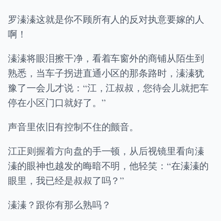
罗溱溱这就是你不顾所有人的反对执意要嫁的人
啊！
溱溱将眼泪擦干净，看着车窗外的商铺从陌生到
熟悉，当车子拐进直通小区的那条路时，溱溱犹
豫了一会儿才说：“江，江叔叔，您待会儿就把车
停在小区门口就好了。”
声音里依旧有控制不住的颤音。
江正则握着方向盘的手一顿，从后视镜里看向溱
溱的眼神也越发的晦暗不明，他轻笑：“在溱溱的
眼里，我已经是叔叔了吗？”
溱溱？跟你有那么熟吗？