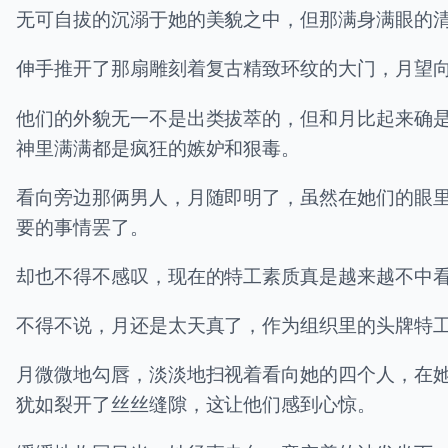
无可自拔的沉溺于她的美貌之中，但那满身满眼的
伸手推开了那扇雕刻着复古精致环纹的大门，月望
他们的外貌无一不是出类拔萃的，但和月比起来确
神里满满都是疯狂的嫉妒和狠毒。
看向旁边那俩男人，月随即明了，虽然在她们的眼
要的事情罢了。
却也不得不感叹，现在的特工素质真是越来越不中
不得不说，月还是太天真了，作为组织里的头牌特
月微微地勾唇，淡淡地扫视着看向她的四个人，在
犹如裂开了丝丝缝隙，这让他们感到心惊。