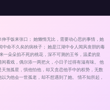
伸手饭来张口； 她懒惰无比，需要动心思的事情，她
闻中命不久矣的病秧子； 她是江湖中令人闻风丧胆的毒
招来一朵朵掐不死的桃花，深不可测的王爷，温柔的皇
闲看戏，偶尔添一两把火，小日子过得有滋有味。 他
是天煞孤星，惧他怕他，却又贪恋他手中的权势，无数
以为他会一世孤老，却不想遇到了她。 情不知所起，