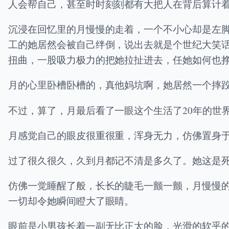
人会帮自己，甚至时时刻刻都有大把人在背后算计
沉浸在回忆里的月慢慢的走着，一个不小心却是左
工的她居然会被自己绊倒，说出去就是个世纪大笑
扭曲，一股吸力极力的把她拉扯进去，任她如何也
月的心里卧槽卧槽的，真他妈坑啊，她居然一个摔
不过，算了，月最后看了一眼这个生活了20年的世
月感觉自己的眼皮很重很重，浑身无力，仿佛置身
过了很久很久，久到月都记不清是多久了。她这是
仿佛一觉睡醒了般，长长的睫毛一颤一颤，月慢慢
一切却令她瞬间瞪大了眼睛。
眼前是小男孩长着一副无比正太的脸，光滑的软乎