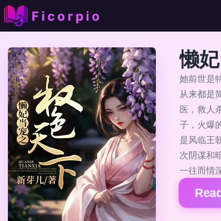
Ficorpio
懒妃
她前世是
从来都是
医，救人
子，火爆
是风临王
次阴谋和
一往而情
Read