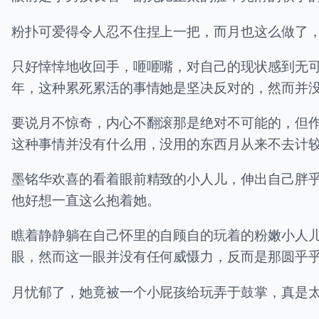
粉扑可爱得令人忍不住捏上一把，而月也这么做了
只好悻悻地收回手，咂咂嘴，对自己的现状感到无
年，这种累死累活的事情她是坚决反对的，然而并
要说月不惊奇，内心不翻滚那是绝对不可能的，但
这种事情并没有什么用，没用的东西月从来不去计
墨铭华欢喜的看着眼前精致的小人儿，伸出自己胖
他好想一直这么抱着她。
瞧着静静躺在自己怀里的自顾自的玩着的粉嫩小人
眼，然而这一眼并没有任何威慑力，反而是那圆乎
月忧郁了，她竟被一个小屁孩给玩弄于鼓掌，真是