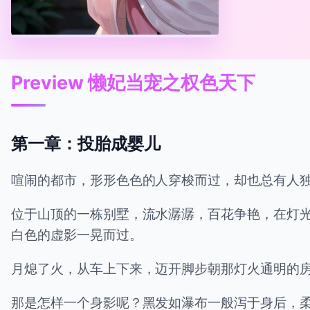
Preview 懒妃当宠之权色天下
第一章：投胎成婴儿
喧闹的都市，形形色色的人穿梭而过，却也总有人
位于山顶的一栋别墅，流水潺潺，百花争艳，在灯
白色的虚影一晃而过。
月熄了火，从车上下来，迈开脚步朝那灯火通明的
那是怎样一个身影呢？黑发如瀑布一般泻于身后，