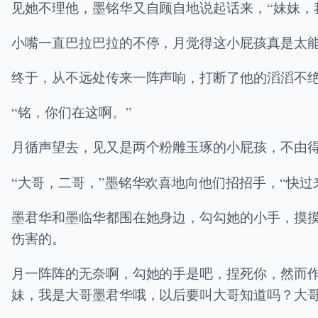
见她不理他，墨铭华又自顾自地说起话来，“妹妹，
小嘴一直巴拉巴拉的不停，月觉得这小屁孩真是太
终于，从不远处传来一阵声响，打断了他的滔滔不
“铭，你们在这啊。”
月循声望去，见又是两个粉雕玉琢的小屁孩，不由
“大哥，二哥，”墨铭华欢喜地向他们招招手，“快过
墨君华和墨临华都围在她身边，勾勾她的小手，摸
伤害的。
月一阵阵的无奈啊，勾她的手是吧，捏死你，然而
妹，我是大哥墨君华哦，以后要叫大哥知道吗？大哥