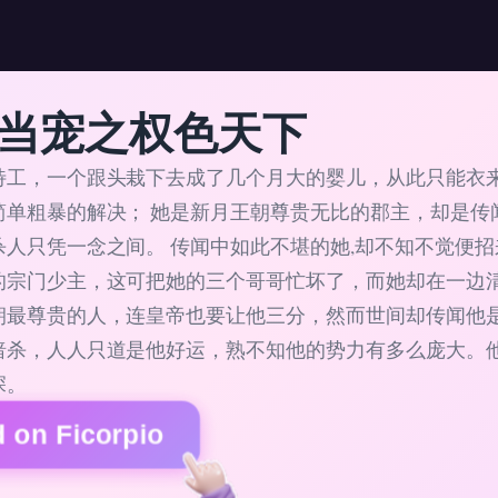
当宠之权色天下
特工，一个跟头栽下去成了几个月大的婴儿，从此只能衣来
简单粗暴的解决； 她是新月王朝尊贵无比的郡主，却是传
杀人只凭一念之间。 传闻中如此不堪的她,却不知不觉便
的宗门少主，这可把她的三个哥哥忙坏了，而她却在一边清
朝最尊贵的人，连皇帝也要让他三分，然而世间却传闻他
暗杀，人人只道是他好运，熟不知他的势力有多么庞大。他
深。
 on Ficorpio