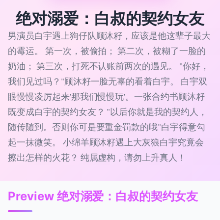
绝对溺爱：白叔的契约女友
男演员白宇遇上狗仔队顾沐籽，应该是他这辈子最大
的霉运。 第一次，被偷拍； 第二次，被糊了一脸的
奶油； 第三次，打死不认账前两次的遇见。 "你好，
我们见过吗？"顾沐籽一脸无辜的看着白宇。 白宇双
眼慢慢凌厉起来'那我们慢慢玩'。一张合约书顾沐籽
既变成白宇的契约女友？ "以后你就是我的契约人，
随传随到。否则你可是要重金罚款的哦"白宇得意勾
起一抹微笑。 小绵羊顾沐籽遇上大灰狼白宇究竟会
擦出怎样的火花？ 纯属虚构，请勿上升真人！
Preview 绝对溺爱：白叔的契约女友