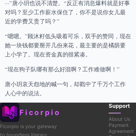
···”唐小玥也说不清楚。“反正有消息爆料就是好事
对吗？至少工作薪水保住了，你不是说你女儿最
近的学费又贵了吗？”
“嗯嗯。”顾沐籽低头吸着可乐，双手的赞同，现在
她一块钱都要掰开几份来花，最主要的是橘荫要
上小学了。现在资金真的很紧凑。
“现在狗子队哪有那么好混啊？工作难做啊！”
唐小玥哀天怨地的喊一句，却戳中了千万个工作
人心中的说法。
Support
Ficorpio
About Us
Payment
Ficorpio is your gateway
Agreement
to boundless literary