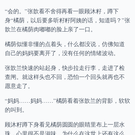
“会的。”张歆看不舍得再看一眼顾沐籽，蹲下
身“橘荫，以后要多听籽籽阿姨的话，知道吗？”张
歆兰在橘荫肉嘟嘟的脸上亲了一口。
橘荫似懂非懂的点着头，什么都没说，仿佛知道
自己的妈妈要离开了，没有任何的情绪波动。
张歆兰快速的站起身，快步拉走行李，走进了检
查闸。就这样头也不回，恐怕一个回头就再也不
愿意走了。
“妈妈……妈妈……”橘荫看着张歆兰的背影，软软
的叫到。
顾沐籽蹲下身看见橘荫圆圆的眼睛里布上一层水
珠，心里很不是滋味。为什么在这世上还有这么