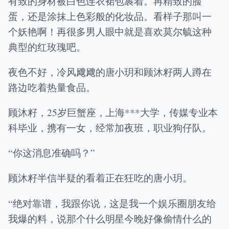
有致的身材被白色连衣裙包裹着。再精致的脸
蛋，还是涂抹上色彩般的化妆品。看样子那叫一
个妖艳啊！再很多男人眼中就是喜欢莫尔毓这种
典型的红玫瑰吧。
夜色不好，冷风飕飕的唐小玥和顾沐籽两人蹲在
路边吃着热量食品。
顾沐籽，25岁巨蟹座，上海***大学，传媒专业本
科毕业，携有一女，经常加夜班，职业狗仔队。
“你这消息准确吗？”
顾沐籽半信半疑的看着正在狂吃的唐小玥。
“绝对靠谱，我跟你说，这是我一个娱乐圈朋友给
我爆的料，说那个什么明星今晚好像偷情什么的