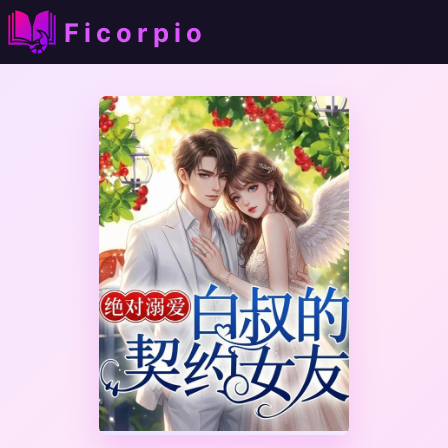
Ficorpio