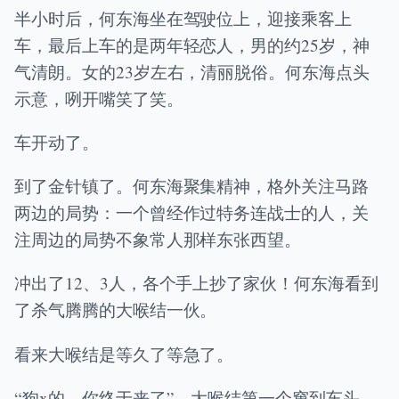
半小时后，何东海坐在驾驶位上，迎接乘客上
车，最后上车的是两年轻恋人，男的约25岁，神
气清朗。女的23岁左右，清丽脱俗。何东海点头
示意，咧开嘴笑了笑。
车开动了。
到了金针镇了。何东海聚集精神，格外关注马路
两边的局势：一个曾经作过特务连战士的人，关
注周边的局势不象常人那样东张西望。
冲出了12、3人，各个手上抄了家伙！何东海看到
了杀气腾腾的大喉结一伙。
看来大喉结是等久了等急了。
“狗x的，你终于来了”，大喉结第一个窜到车头