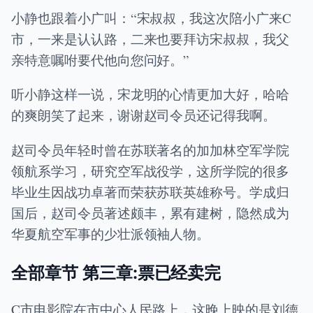
小静也跟着小广叫：“宋叔叔，我这次陪小广来C
市，一来是认认路，二来也要拜访宋叔叔，我父
亲特意嘱咐要代他向您问好。”
听小静这样一说，宋龙明的心情更加大好，哈哈
的爽朗笑了起来，谢谢赵司令员还记得我啊。
赵司令员年轻时曾在苏联著名的加加林空军学院
领航系学习，研究空军战役学，这所学院的很多
毕业生因战功卓著而荣获苏联英雄称号。学成归
国后，赵司令员著述颇丰，累有建树，隐然成为
华夏航空军事的少壮派领袖人物。
全部章节 第三章:票已经卖完
C市电影院在市中心人民路上，这晚上映的是刘德