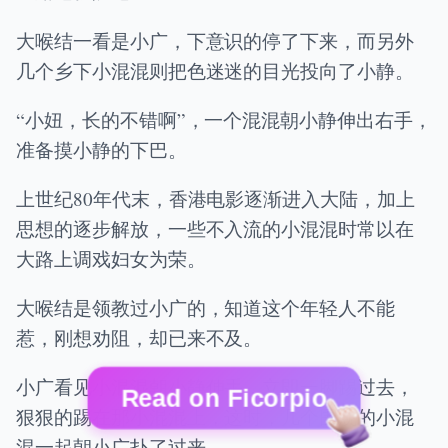
大喉结一看是小广，下意识的停了下来，而另外
几个乡下小混混则把色迷迷的目光投向了小静。
“小妞，长的不错啊”，一个混混朝小静伸出右手，
准备摸小静的下巴。
上世纪80年代末，香港电影逐渐进入大陆，加上
思想的逐步解放，一些不入流的小混混时常以在
大路上调戏妇女为荣。
大喉结是领教过小广的，知道这个年轻人不能
惹，刚想劝阻，却已来不及。
小广看见小混混朝小静伸手，立即一脚踢过去，
Read on Ficorpio
狠狠的踢在那小混混上，这时，几个围观的小混
混一起朝小广扑了过来。