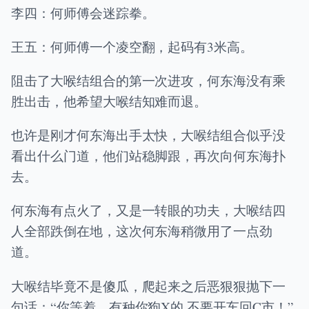
李四：何师傅会迷踪拳。
王五：何师傅一个凌空翻，起码有3米高。
阻击了大喉结组合的第一次进攻，何东海没有乘
胜出击，他希望大喉结知难而退。
也许是刚才何东海出手太快，大喉结组合似乎没
看出什么门道，他们站稳脚跟，再次向何东海扑
去。
何东海有点火了，又是一转眼的功夫，大喉结四
人全部跌倒在地，这次何东海稍微用了一点劲
道。
大喉结毕竟不是傻瓜，爬起来之后恶狠狠抛下一
句话：“你等着，有种你狗X的,不要开车回C市！”