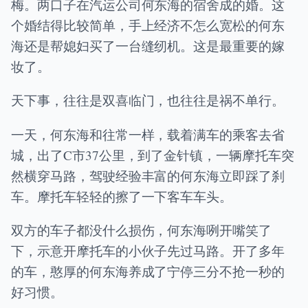
梅。两口子在汽运公司何东海的宿舍成的婚。这
个婚结得比较简单，手上经济不怎么宽松的何东
海还是帮媳妇买了一台缝纫机。这是最重要的嫁
妆了。
天下事，往往是双喜临门，也往往是祸不单行。
一天，何东海和往常一样，载着满车的乘客去省
城，出了C市37公里，到了金针镇，一辆摩托车突
然横穿马路，驾驶经验丰富的何东海立即踩了刹
车。摩托车轻轻的擦了一下客车车头。
双方的车子都没什么损伤，何东海咧开嘴笑了
下，示意开摩托车的小伙子先过马路。开了多年
的车，憨厚的何东海养成了宁停三分不抢一秒的
好习惯。