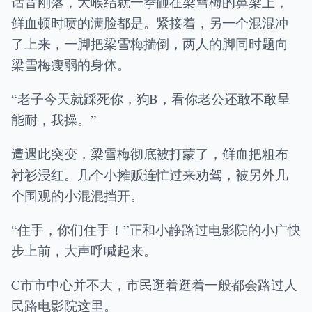
话音刚落，大喉结就一拳砸在梁雪梅的鼻梁上，
鲜血顿时喷的满脸都是。紧接着，另一个混混冲
了上来，一脚把梁雪梅揣倒，两人的脚同时题向
梁雪梅瘦弱的身体。
“老子今天就踩死你，狗B，看你老公还敢不敢呈
能耐，我操。”
遭遇此突变，梁雪梅彻底被打蒙了，鲜血把粗布
衬衫浸红。几个小摊贩连忙过来劝驾，被另外几
个围观的小混混挡开。
“住手，你们住手！”正和小静路过电影院的小广快
步上前，大声呼喊起来。
C市市中心并不大，市民逛着逛着一般都会路过人
民路电影院这里。