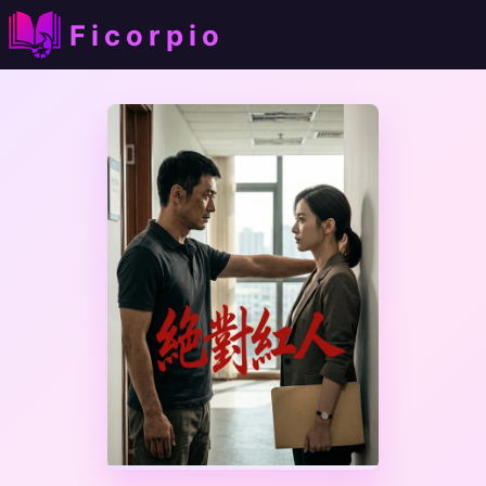
Ficorpio