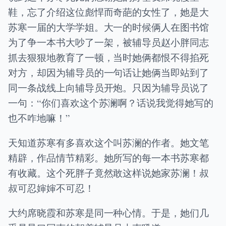
鞋，忘了介绍这位彪悍而奇葩的女性了，她是大
苏寒一届的大学学姐。大一的时候俩人在图书馆
为了争一本书大吵了一架，被辅导员赵小胖同志
抓去狠狠地教育了一顿，当时她俩都恨不得掐死
对方，却因为辅导员的一句话让她俩当即站到了
同一条战线上向辅导员开炮。只因为辅导员说了
一句：“你们喜欢这个苏澜啊？话说我觉得她写的
也不咋地嘛！”
天知道苏寒有多喜欢这个叫苏澜的作者。她文笔
精辟，作品情节精彩。她所写的每一本书苏寒都
有收藏。这个死胖子竟然敢这样说她家苏澜！叔
叔可忍婶婶不可忍！
大约席晓霞和苏寒是同一种心情。于是，她们几