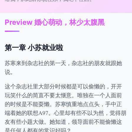
Preview 婚心萌动，林少太腹黑
第一章 小苏就业啦
苏寒来到杂志社的第一天，杂志社的朋友就跟她
说。
这个杂志社里大部分时候都是可以偷懒的，开开
玩笑什么的简直不要太惬意。唯独在一个人面前
的时候是不能耍懒。苏寒慎重地点点头，手中正
端着她的联想A97。心里却有些不以为然，觉得朋
友有些小题大做。她知道，领导面前不能偷懒这
是任何人都有的常识好吗？