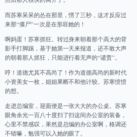
而苏寒呆呆的怂在那里，愣了三秒，这才反应过
来那“僵尸”一次是在形容她的！
啊妈蛋！苏寒抓狂。转过身来朝着那个高大的背
影手打脚踢，基于她第一天来报道，还不敢大声
的朝着那人抓狂，只能进行着无声的“谴责”。
哼！道德尤其不高尚了！作为道德高尚的新时代
小资美女一枚，姐姐果断不和他计较。苏寒愤愤
的想。
走进总编室，迎面便是一张大大的办公桌。苏寒
眼角余光一百八十度扫了扫这间办公室的装备，
心里不禁感叹，果然是总编的办公室啊，格调还
不错嘛，勉强可以入她的眼了。