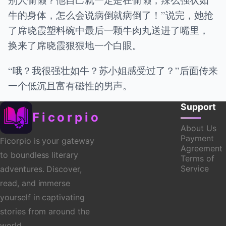
牛的身体，怎么会说病倒就病倒了！”说完，她抢
了席晓霞塑料碗中最后一颗牛肉丸送进了嘴里，
换来了席晓霞狠狠地一个白眼。
“哦？我很强壮如牛？苏小姐感受过了？”后面传来
一个低沉且富有磁性的男声。
Support
Ficorpio
About Us
Payment
Ficorpio is your gateway
Agreement
to boundless literary
Terms of
Service
adventures. Discover,
read, and immerse
yourself in captivating
stories from around the
world.