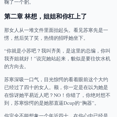
鞠了一个躬。
第二章 林想，姐姐和你杠上了
那女人从一堆文件里面抬起头。看见苏寒先是一
愣，然后笑了笑，热情的招呼她坐下。
“你就是小苏吧？我叫齐美，是这里的总编，你叫
我齐姐就好！”说完她站起来，貌似是要往饮水机
的方向去。
苏寒深吸一口气，目光惊愕的看着眼前这个大约
已经过了四十的女人。额，你一定是在以为她是
在惊讶她平易近人吧？NO！你错了，你绝对想不
到，苏寒惊愕的是她那直逼Dcup的“胸器”。
你完全不能想象一个年近四十，在你心中已经是