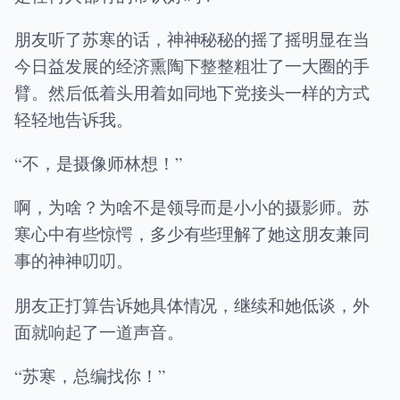
朋友听了苏寒的话，神神秘秘的摇了摇明显在当
今日益发展的经济熏陶下整整粗壮了一大圈的手
臂。然后低着头用着如同地下党接头一样的方式
轻轻地告诉我。
“不，是摄像师林想！”
啊，为啥？为啥不是领导而是小小的摄影师。苏
寒心中有些惊愕，多少有些理解了她这朋友兼同
事的神神叨叨。
朋友正打算告诉她具体情况，继续和她低谈，外
面就响起了一道声音。
“苏寒，总编找你！”