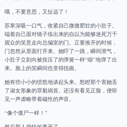
哦，不要意思，又扯远了！
苏寒深吸一口气，收紧自己微微肥壮的小肚子。
端着自己面对镜子练出来的自以为能够迷死万千
观众的笑意走向总编室的门。正要推开的时候，
门忽然从里面打开来。她吓了一跳，瞬间泄气，
小肚子立刻向被按压了的弹簧一样“嘭”地弹了出
来。脸上的笑瞬间也变得扭曲。
她有些小小的愤怒地谈起头来。怒瞪那个害她丢
了淑女形象的罪魁祸首。还没有看见正脸，便听
见一声虐略带着磁性的声音。
“像个僵尸一样！”
然后那人很快的离开了。