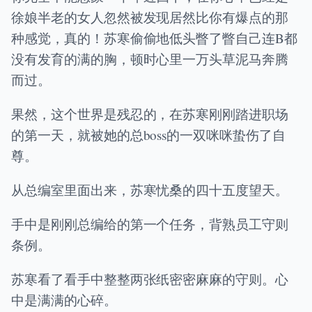
徐娘半老的女人忽然被发现居然比你有爆点的那
种感觉，真的！苏寒偷偷地低头瞥了瞥自己连B都
没有发育的满的胸，顿时心里一万头草泥马奔腾
而过。
果然，这个世界是残忍的，在苏寒刚刚踏进职场
的第一天，就被她的总boss的一双咪咪蛰伤了自
尊。
从总编室里面出来，苏寒忧桑的四十五度望天。
手中是刚刚总编给的第一个任务，背熟员工守则
条例。
苏寒看了看手中整整两张纸密密麻麻的守则。心
中是满满的心碎。