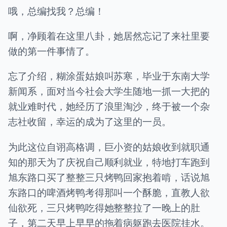
哦，总编找我？总编！
啊，净顾着在这里八卦，她居然忘记了来社里要
做的第一件事情了。
忘了介绍，糊涂蛋姑娘叫苏寒，毕业于东南大学
新闻系，面对当今社会大学生随地一抓一大把的
就业难时代，她经历了浪里淘沙，终于被一个杂
志社收留，幸运的成为了这里的一员。
为此这位自诩高格调，巨小资的姑娘收到就职通
知的那天为了庆祝自己顺利就业，特地打车跑到
旭东路口买了整整三只烤鸭回家抱着啃，话说旭
东路口的啤酒烤鸭考得那叫一个酥脆，直教人欲
仙欲死，三只烤鸭吃得她整整拉了一晚上的肚
子，第二天早上早早的拖着病躯跑去医院挂水。