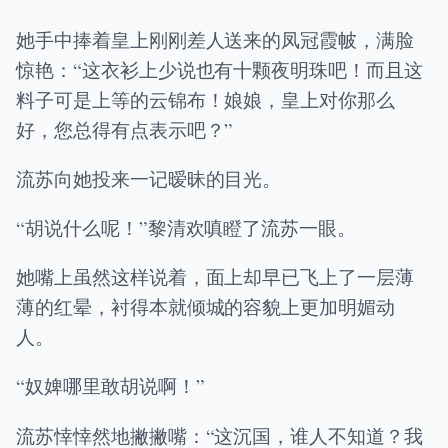
她手中捧着皇上刚刚差人送来的凤冠霞帔，满脸
惊艳：“这衣衫上少说也有十颗夜明珠吧！而且这
料子可是上等的云锦布！娘娘，皇上对你那么
好，您总得有点表示吧？”
流苏向她投来一记暧昧的目光。
“胡说什么呢！”黎清欢嗔瞪了流苏一眼。
她嘴上虽然这样说着，面上却早已飞上了一层薄
薄的红晕，衬得本就倾城的容貌上更加明媚动
人。
“奴婢哪里敢胡说啊！”
流苏悻悻然地撇撇嘴：“这沉国，谁人不知道？我