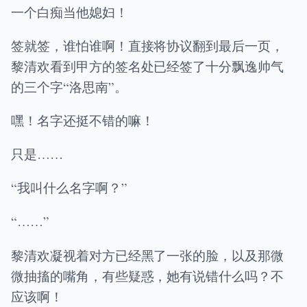
一个白痴当他媳妇！
签就签，谁怕谁啊！直接将协议翻到最后一页，
黎清欢看到甲方的签名处已经签了十分飘逸帅气
的三个字“洛思南”。
嘿！名字还挺不错的嘛！
只是……
“我叫什么名字啊？”
“……”
黎清欢凝视着对方已经黑了一张的脸，以及那微
微抽搐的嘴角，有些疑惑，她有说错什么吗？不
应该啊！