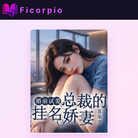
Ficorpio