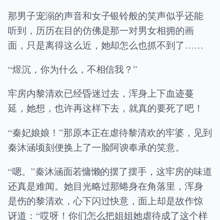
那男子宠溺的声音和女子银铃般的笑声似乎还能
听到，历历在目的仿佛是那一对男女相拥的画
面，只是离得这么近，她却怎么也抓不到了……
“煜沉，你为什么，不相信我？”
牢房内黎清欢已经昏迷过去，浑身上下血迹蔓
延，她想，也许再这样下去，就真的要死了吧！
“秦妃娘娘！”那原本正在虐待黎清欢的牢婆，见到
秦沐涵顷刻便换上了一脸阿谀奉承的笑意。
“嗯。”秦沐涵面若慵懒的摆了摆手，这牢房的味道
还真是难闻。她目光略过那蜷身在角落里，浑身
是伤的黎清欢，心下闪过快意，面上却是故作惊
讶道：“哎呀！你们怎么把姐姐她虐待成了这个样