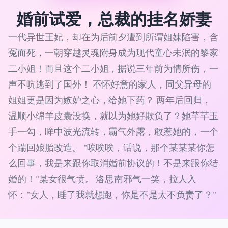
婚前试爱，总裁的挂名娇妻
一代异世王妃，却在为后前夕遭到所谓姐妹陷害，含
冤而死，一朝穿越灵魂附身成为现代童心未泯的黎家
二小姐！而且这个二小姐，据说三年前为情所伤，一
声不吭逃到了国外！ 不怀好意的家人，同父异母的
姐姐更是因为嫉妒之心，给她下药？ 两年后回归，
温顺小绵羊皮囊没换，就以为她好欺负了？她芊芊玉
手一勾，眸中波光流转，霸气外露，敢惹她的，一个
个踹回娘胎改造。 "唉唉唉，话说，那个某某某你怎
么回事，我是来跟你取消婚前协议的！不是来跟你结
婚的！"某女很气愤。 洛思南邪气一笑，拉人入
怀："女人，睡了我就想跑，你是不是太不负责了？"