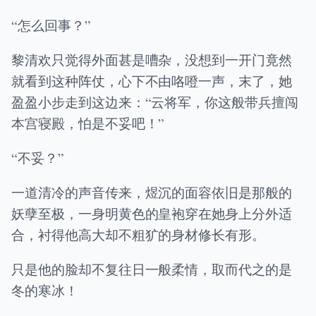
“怎么回事？”
黎清欢只觉得外面甚是嘈杂，没想到一开门竟然
就看到这种阵仗，心下不由咯噔一声，末了，她
盈盈小步走到这边来：“云将军，你这般带兵擅闯
本宫寝殿，怕是不妥吧！”
“不妥？”
一道清冷的声音传来，煜沉的面容依旧是那般的
妖孽至极，一身明黄色的皇袍穿在她身上分外适
合，衬得他高大却不粗犷的身材修长有形。
只是他的脸却不复往日一般柔情，取而代之的是
冬的寒冰！