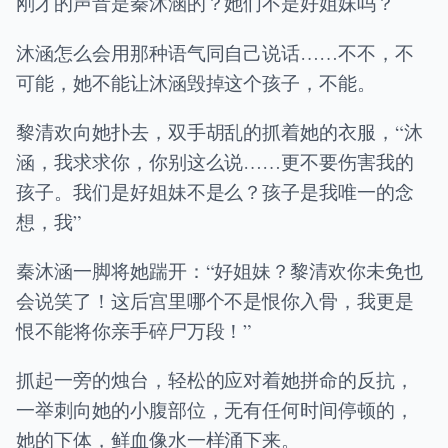
刚才的声音是秦沐涵的？她们不是好姐妹吗？
沐涵怎么会用那种语气同自己说话……不不，不
可能，她不能让沐涵毁掉这个孩子，不能。
黎清欢向她扑去，双手胡乱的抓着她的衣服，“沐
涵，我求求你，你别这么说……更不要伤害我的
孩子。我们是好姐妹不是么？孩子是我唯一的念
想，我”
秦沐涵一脚将她踹开：“好姐妹？黎清欢你未免也
会说笑了！这后宫里哪个不是恨你入骨，我更是
恨不能将你亲手碎尸万段！”
抓起一旁的烛台，轻松的应对着她拼命的反抗，
一举刺向她的小腹部位，无有任何时间停顿的，
她的下体，鲜血像水一样涌下来。