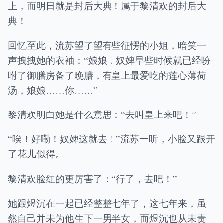
上，而明日就是封后大典！属于黎清欢的封后大
典！
回忆至此，流苏望了望有些征愣的小姐，暗笑一
声拽拽她的衣袖：“娘娘，奴婢早些时候就已经吩
咐了御膳房备了晚膳，有皇上最爱吃的莲心薄荷
汤，娘娘……你……”
黎清欢明白她是什么意思：“去叫皇上来吧！”
“唉！好嘞！奴婢这就去！”流苏一听，小脸又跟开
了花儿似得。
黎清欢脸红的更厉害了：“行了，去吧！”
她跟煜沉在一起已经整整七年了，这七年来，虽
然自己并未为他生下一男半女，而煜沉也从未责