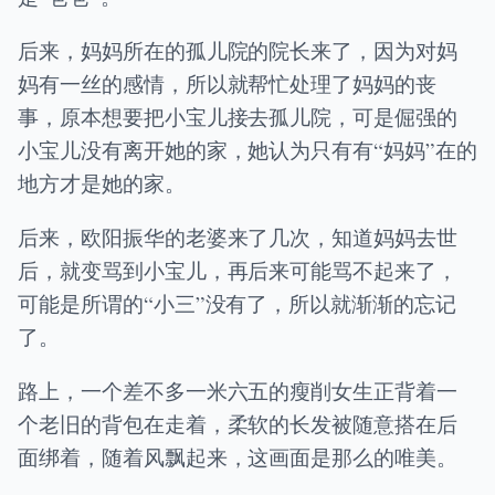
后来，妈妈所在的孤儿院的院长来了，因为对妈
妈有一丝的感情，所以就帮忙处理了妈妈的丧
事，原本想要把小宝儿接去孤儿院，可是倔强的
小宝儿没有离开她的家，她认为只有有“妈妈”在的
地方才是她的家。
后来，欧阳振华的老婆来了几次，知道妈妈去世
后，就变骂到小宝儿，再后来可能骂不起来了，
可能是所谓的“小三”没有了，所以就渐渐的忘记
了。
路上，一个差不多一米六五的瘦削女生正背着一
个老旧的背包在走着，柔软的长发被随意搭在后
面绑着，随着风飘起来，这画面是那么的唯美。