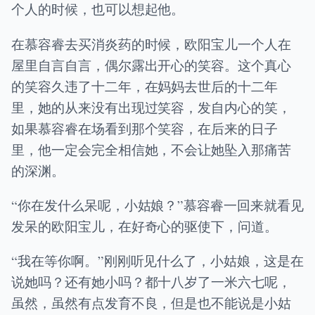
个人的时候，也可以想起他。
在慕容睿去买消炎药的时候，欧阳宝儿一个人在
屋里自言自言，偶尔露出开心的笑容。这个真心
的笑容久违了十二年，在妈妈去世后的十二年
里，她的从来没有出现过笑容，发自内心的笑，
如果慕容睿在场看到那个笑容，在后来的日子
里，他一定会完全相信她，不会让她坠入那痛苦
的深渊。
“你在发什么呆呢，小姑娘？”慕容睿一回来就看见
发呆的欧阳宝儿，在好奇心的驱使下，问道。
“我在等你啊。”刚刚听见什么了，小姑娘，这是在
说她吗？还有她小吗？都十八岁了一米六七呢，
虽然，虽然有点发育不良，但是也不能说是小姑