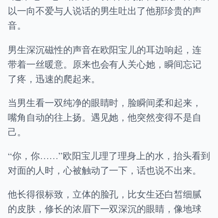
以一向不爱与人说话的男生吐出了他那珍贵的声
音。
男生深沉磁性的声音在欧阳宝儿的耳边响起，连
带着一丝暖意。原来也会有人关心她，瞬间忘记
了疼，迅速的爬起来。
当男生看一双纯净的眼睛时，脸瞬间柔和起来，
嘴角自动的往上扬。遇见她，他突然变得不是自
己。
“你，你……”欧阳宝儿理了理身上的水，抬头看到
对面的人时，心被触动了一下，话也说不出来。
他长得很标致，立体的脸孔，比女生还白皙细腻
的皮肤，修长的浓眉下一双深沉的眼睛，像地球