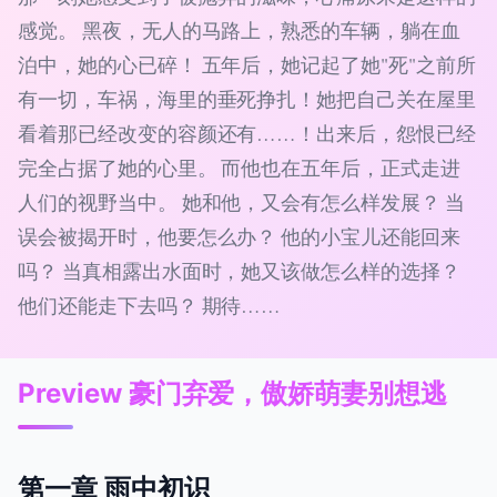
感觉。 黑夜，无人的马路上，熟悉的车辆，躺在血
泊中，她的心已碎！ 五年后，她记起了她"死"之前所
有一切，车祸，海里的垂死挣扎！她把自己关在屋里
看着那已经改变的容颜还有……！出来后，怨恨已经
完全占据了她的心里。 而他也在五年后，正式走进
人们的视野当中。 她和他，又会有怎么样发展？ 当
误会被揭开时，他要怎么办？ 他的小宝儿还能回来
吗？ 当真相露出水面时，她又该做怎么样的选择？
他们还能走下去吗？ 期待……
Preview 豪门弃爱，傲娇萌妻别想逃
第一章 雨中初识