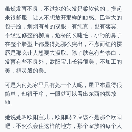
虽然发育不良，不过她的头发是柔软软的，摸起
来很舒服，让人不想放开那样的触感。巴掌大的
包子脸，炯炯有神的双眼，有纯真，也有落寞。
不经过修整的柳眉，危桥的长睫毛，小巧的鼻子
在整个脸型上都显得她那么突出，不点而红的樱
唇是那么让人想要去汲取。除了肤色有些惨白，
发育有些不良外，欧阳宝儿长得很美，不加工的
美，精灵般的美。
可是为何她家里只有她一个人呢，屋里布置得很
简单，却很干净，一眼就可以看出东西的摆放
地。
她说她叫欧阳宝儿，欧阳吗？应该不是那个欧阳
吧，不然么会住这样的地方，那个家族的每个人