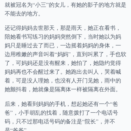
就被冠名为“小三”的女儿，有她的影子的地方就是
不能去的地方。
还记得妈妈去世那天，那是雨天，她正在看书，
陪她看书写练习的妈妈突然倒下，当时她以为妈
妈只是睡过去了而已，一边摇着妈妈的身体，一
边用稚嫩的声音叫着“妈妈”，直到叫累了，手也软
了，可妈妈还是没有醒来，她怕了，她隐约觉得
妈妈再也不会醒过来了。她跑出去叫人，哭着喊
着，可是没人理她，也没有人开门见她，雨中的
她颤抖着，她就像是隔离体一样被隔离在外面。
后来，她看到妈妈的手机，想起她还有一个“爸
爸”，小手胡乱的找着，随意拨打了一个电话号
码，只不过那电话号码的备注是“院长”，并不
是“爸爸”。