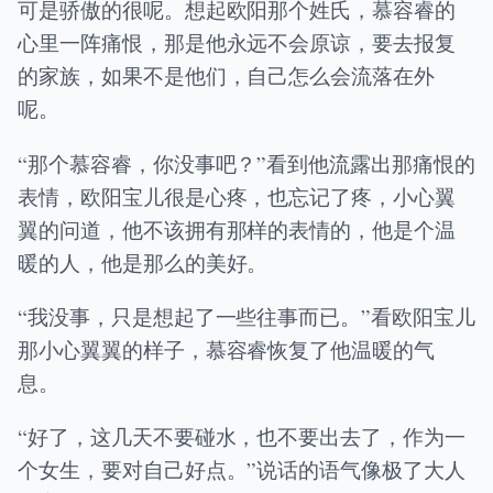
可是骄傲的很呢。想起欧阳那个姓氏，慕容睿的
心里一阵痛恨，那是他永远不会原谅，要去报复
的家族，如果不是他们，自己怎么会流落在外
呢。
“那个慕容睿，你没事吧？”看到他流露出那痛恨的
表情，欧阳宝儿很是心疼，也忘记了疼，小心翼
翼的问道，他不该拥有那样的表情的，他是个温
暖的人，他是那么的美好。
“我没事，只是想起了一些往事而已。”看欧阳宝儿
那小心翼翼的样子，慕容睿恢复了他温暖的气
息。
“好了，这几天不要碰水，也不要出去了，作为一
个女生，要对自己好点。”说话的语气像极了大人