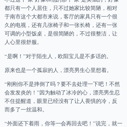
都只有一个人居住，只不过她家比较简陋，相对
于南市这个大都市来说，客厅的家具只有一个很
久的电视，还有几张椅子和一张长椅，还有一张
可调的小型饭桌，是很简陋的，不过很整洁，让
人心里很舒服。
“是啊！”对于陌生人，欧阳宝儿是不多话的。
原来也是一个孤寂的人，漂亮男生心里想着。
“刚刚你不是摔倒了吗？要不去处理一下吧！不然
会发发炎的！”因为触动了冰冷的心，漂亮男生忍
不住提醒道，眼里已经没有了让人畏惧的冷，反
而多了一丝温和。
“外面还下着雨，你等一会再回去吧！”说完，就一