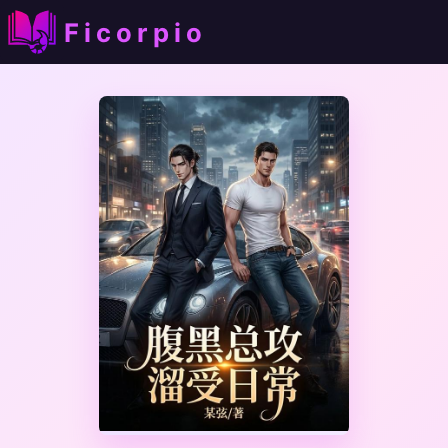
Ficorpio