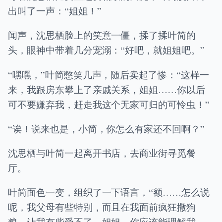
出叫了一声：“姐姐！”
闻声，沈思栖脸上的笑意一僵，揉了揉叶简的
头，眼神中带着几分宠溺：“好吧，就姐姐吧。”
“嘿嘿，”叶简憋笑几声，随后卖起了惨：“这样一
来，我跟房东攀上了亲戚关系，姐姐……你以后
可不要嫌弃我，赶走我这个无家可归的可怜虫！”
“诶！说来也是，小简，你怎么有家还不回啊？”
沈思栖与叶简一起离开书店，去商业街寻觅餐
厅。
叶简面色一变，组织了一下语言，“额……怎么说
呢，我父母有些特别，而且在我面前疯狂撒狗
粮，让我有些受不了，姐姐，你应该能理解我