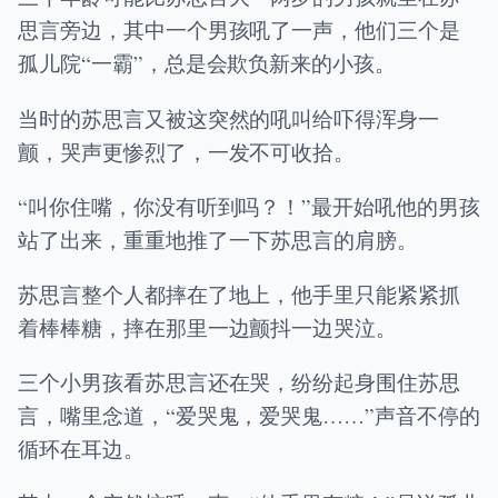
思言旁边，其中一个男孩吼了一声，他们三个是
孤儿院“一霸”，总是会欺负新来的小孩。
当时的苏思言又被这突然的吼叫给吓得浑身一
颤，哭声更惨烈了，一发不可收拾。
“叫你住嘴，你没有听到吗？！”最开始吼他的男孩
站了出来，重重地推了一下苏思言的肩膀。
苏思言整个人都摔在了地上，他手里只能紧紧抓
着棒棒糖，摔在那里一边颤抖一边哭泣。
三个小男孩看苏思言还在哭，纷纷起身围住苏思
言，嘴里念道，“爱哭鬼，爱哭鬼……”声音不停的
循环在耳边。