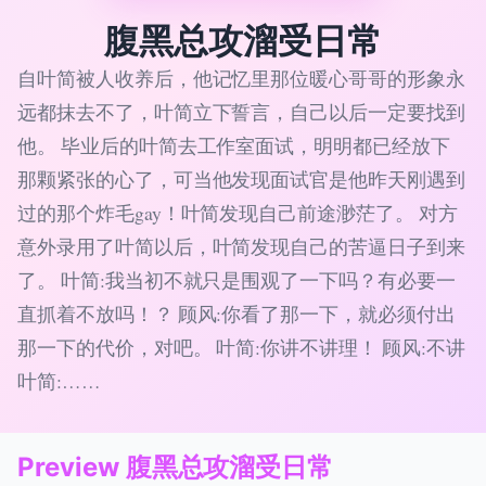
腹黑总攻溜受日常
自叶简被人收养后，他记忆里那位暖心哥哥的形象永
远都抹去不了，叶简立下誓言，自己以后一定要找到
他。 毕业后的叶简去工作室面试，明明都已经放下
那颗紧张的心了，可当他发现面试官是他昨天刚遇到
过的那个炸毛gay！叶简发现自己前途渺茫了。 对方
意外录用了叶简以后，叶简发现自己的苦逼日子到来
了。 叶简:我当初不就只是围观了一下吗？有必要一
直抓着不放吗！？ 顾风:你看了那一下，就必须付出
那一下的代价，对吧。 叶简:你讲不讲理！ 顾风:不讲
叶简:……
Preview 腹黑总攻溜受日常