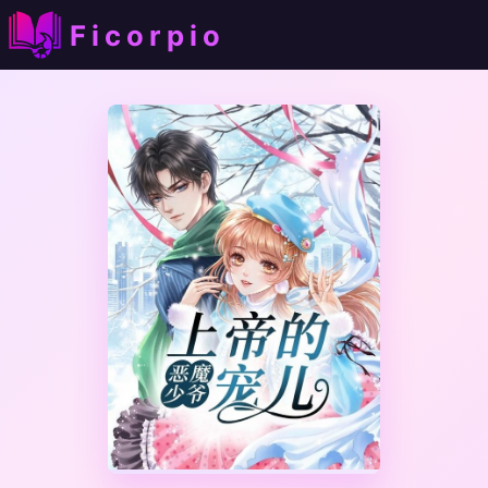
Ficorpio