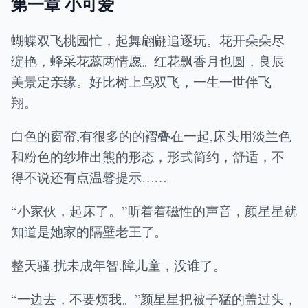
第一章 小可爱
蝴蝶双飞桃园忙，起舞翩翩追逐玩。花开朵朵尽
绽艳，蜂采花蕊两情愿。红花飘香月也圆，良辰
美景定亲缘。好比树上鸟双飞，一生一世伴飞
翔。
白色的窗帘,有很多的的褶叠在一起,床头用淡兰色
和粉色的纱堆出熊的形态，形式简约，舒适，不
得不说还有点温馨提示……
“小家伙，起床了。”听着着磁性的声音，颜星星就
知道是她家的隔壁老王了。
整天骚.扰未成年智.障儿童，没谁了。
“一边去，不要烦我。”颜星星把被子猛的盖过头，