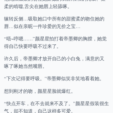
柔的啃噬,舌尖在她唇上轻舔啄。
辗转反侧…吸取她口中所有的甜蜜柔的吻住她的
唇…似在亲昵一件珍爱的无价之宝…
“唔~哼嗯……”颜星星拍打着帝墨卿的胸膛，她觉
得自己快要呼吸不过来了。
许久后，帝墨卿才放开自己的小白兔，满意的又
啄了啄她当然嘴唇。
“下次记得要呼吸。”帝墨卿似笑非笑地看着她。
想到刚才的吻，颜星星脸就爆红。
“快点开车，在不去就来不及了。”颜星星假装很生
气，却不知道，自己这样多可爱。