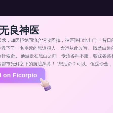
无良神医
医术，却因拒绝同流合污收回扣，被医院扫地出门！ 昔日
手救下了一名垂死的黑道狠人，命运从此改写。 既然白道
金针索命。 他游走在黑白之间，专治各种不服，狠踩各路权
这都市光鲜之下的肮脏黑幕！ "想活命？可以。但这诊金，
 on Ficorpio