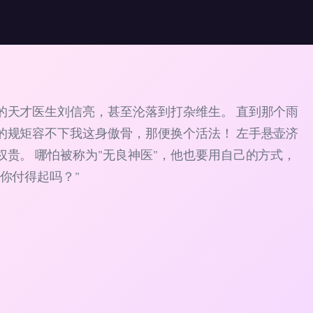
的天才医生刘信亮，甚至沦落到打杂维生。 直到那个雨
的规矩容不下我这身傲骨，那便换个活法！ 左手悬壶济
贵。 哪怕被称为"无良神医"，他也要用自己的方式，
你付得起吗？"