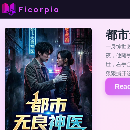
Ficorpio
都市
一身惊世
夜，他随
世，右手
狠狠撕开
Read