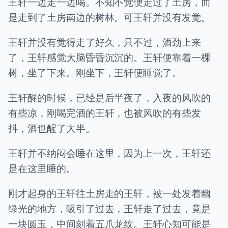
王轩一边走一边喝。不知不觉便走过了土房，而
是走到了土房南边的树林。可王轩并没有发觉。
王轩并没有觉得走了好久，只不过，酒劲上来
了，王轩感觉大脑昏昏沉沉的。王轩便靠着一棵
树，坐了下来。刚坐下，王轩便睡觉了。
王轩醒的时候，已经是后半夜了，入夜的风吹的
有些凉，刚喝完酒的王轩，也被风吹的有些发
抖，酒也醒了大半。
王轩并不纳闷会睡在这里，因为上一次，王轩还
是在这里睡的。
刚才起身的王轩往土房走的王轩，被一处发着幽
绿光的地方，吸引了过去，王轩走了过去，竟是
一块圆玉，中间刻着五爪龙纹。王轩心知可能是