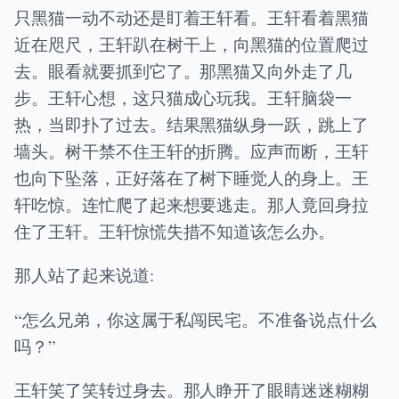
只黑猫一动不动还是盯着王轩看。王轩看着黑猫
近在咫尺，王轩趴在树干上，向黑猫的位置爬过
去。眼看就要抓到它了。那黑猫又向外走了几
步。王轩心想，这只猫成心玩我。王轩脑袋一
热，当即扑了过去。结果黑猫纵身一跃，跳上了
墙头。树干禁不住王轩的折腾。应声而断，王轩
也向下坠落，正好落在了树下睡觉人的身上。王
轩吃惊。连忙爬了起来想要逃走。那人竟回身拉
住了王轩。王轩惊慌失措不知道该怎么办。
那人站了起来说道:
“怎么兄弟，你这属于私闯民宅。不准备说点什么
吗？”
王轩笑了笑转过身去。那人睁开了眼睛迷迷糊糊