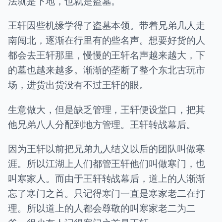
法就是下地，也就是盗墓。
王轩因些机缘学得了盗墓本领。带着兄弟几人走
南闯北，逐渐在行里有的些名声。想要好货的人
都会去王轩那里，慢慢的王轩名声越来越大，下
的墓也越来越多。渐渐的垄断了整个东北古玩市
场，进货出货没有不过王轩的眼。
生意做大，但是缺乏管理，王轩便设堂口，把其
他兄弟八人分配到地方管理。王轩转战幕后。
因为王轩以前把兄弟九人结义以后的团队叫做寒
涯。所以江湖上人们都管王轩他们叫做寒门，也
叫寒家人。而由于王轩转战幕后，道上的人渐渐
忘了寒门之首。只记得寒门一直是寒家老二在打
理。所以道上的人都会尊敬的叫寒家老二为二