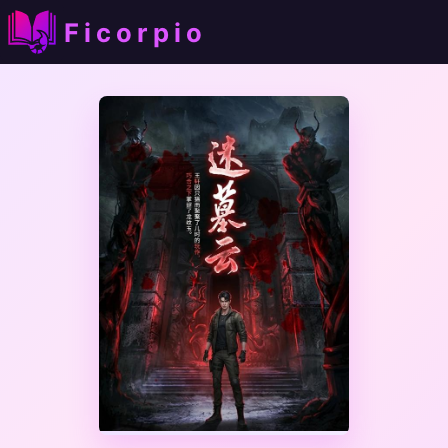
Ficorpio