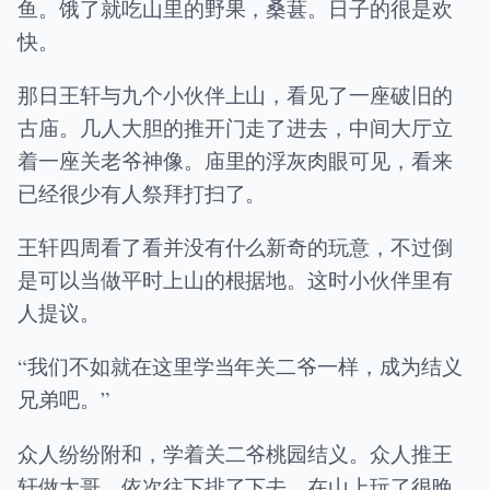
鱼。饿了就吃山里的野果，桑葚。日子的很是欢
快。
那日王轩与九个小伙伴上山，看见了一座破旧的
古庙。几人大胆的推开门走了进去，中间大厅立
着一座关老爷神像。庙里的浮灰肉眼可见，看来
已经很少有人祭拜打扫了。
王轩四周看了看并没有什么新奇的玩意，不过倒
是可以当做平时上山的根据地。这时小伙伴里有
人提议。
“我们不如就在这里学当年关二爷一样，成为结义
兄弟吧。”
众人纷纷附和，学着关二爷桃园结义。众人推王
轩做大哥，依次往下排了下去，在山上玩了很晚