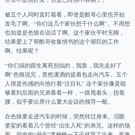
被五个人同时直盯着看，即使是酷哥心里也开始
发毛了啊。“你们这几个家伙想干什么啊”。不用想
也知道是色狼在说话了啊。这个家伙平时无聊，
结果爱上了帮酷哥收集情书的这个艰巨的工作
啊。结果呢？
“你们搞的跟生离死别似的，我靠，我先走好了
啊”色狼说完，竟然潇洒的提着包走向汽车。五个
人很是伤感的向他行着“注目礼”.这个家伙像是能
够看到后面的兄弟看着一样，一路甩着头，扭着
腰，似乎要出席什么重大会议的领导一般。
在色狼要走进汽车的时候，突然转过身来。泪眼
婆娑的看着几个曾经“出生入死”的弟兄。这样的场
面，宿舍的“书生”李楠楠一下子就哭了出来，风逸