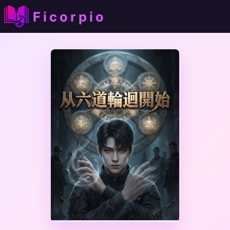
Ficorpio