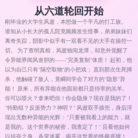
从六道轮回开始
刚毕业的大学生风逝，本想做一个平凡的打工族。
谁知从小长大的孤儿院竟频频发生怪事，弟弟妹妹们
离奇失踪，阴影中似乎有一双看不见的大手在操控一
切。 为了查明真相，风逝独闯龙潭，却意外觉醒了
令异能界闻风丧胆的——"完美复制"体质！ 起初，他
以为自己只有"隔空取物"的小把戏； 直到那次生死搏
杀，他触碰了敌人，竟瞬间学会了对方的"隐形"异
能！ 原来，所有异能在他面前都只是待宰的羔羊。
你可以喷火？拿来吧你！你会隐身？现在是我的了！
"特勤组？反派势力？神明？" 风逝双手插兜，身后浮
现出无数种异能的光辉： "只要被我看上的能力，就
是我的。这个世界的秘密，我查定了！" 且看他如何
以掠夺之身，杀穿迷雾，揭开这世界的终极底牌！