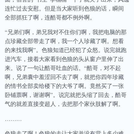
连忙过去安慰。但是当大家听到色狼的话，瞬间
全部抓狂了啊，连酷哥都不例外啊。
“兄弟们啊，弟兄我对不住你们啊，我把电脑的那
点珍藏全部带走了啊，我一个人珍藏了啊。想看
的来找我啊”。色狼知道已经犯了众怒。说完就跑
进汽车，接着大家看到色狼的头从窗户里伸了出
来。说了一句让酷哥吐血的话。“酷哥，对不起
啊，兄弟囊中羞涩回不去了啊，就把你四年珍藏
的情书全部卖给楼下的大爷了啊。竟然买了一张
卧铺票啊，谢谢啊”。说完就把头缩了回去，酷哥
气的就差直接变超人，去把那个家伙肢解了啊。
………
色狼走了啊！色狼的走让大家并没有背上多少难