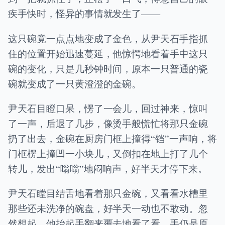
疾手快时，怪异的事情就发生了——
这只碗竟一点点地变成了金色，从尹天石手指抓
住的位置开始迅速蔓延，他惊愕地看着手中这只
碗的变化，只是几秒钟时间，原本一只普通的瓷
碗就变成了一只黄澄澄的金碗。
尹天石目瞪口呆，愣了一会儿，回过神来，惊叫
了一声，后退了几步，像烫手般慌忙将那只金碗
扔了出去，金碗在厨房门框上撞得“铛”一声响，将
门框楞上撞凹一小块儿，又倒扣在地上打了几个
转儿，发出“嗡嗡”地闷响声，好半天才停下来。
尹天石瞠目结舌地看着那只金碗，又看看水槽里
那些还未洗净的碗盘，好半天一动也不敢动。忽
然想起，他抬起手翻来覆去地看了看，手仍是原