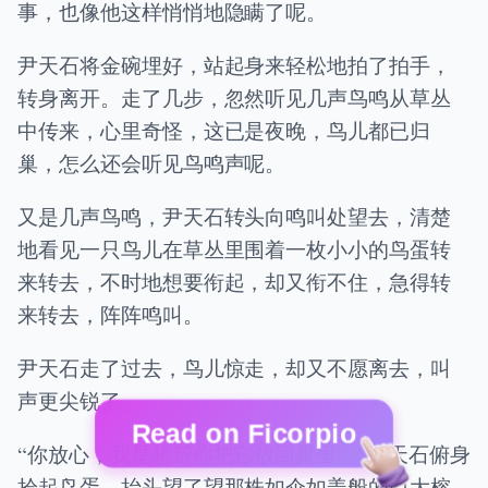
事，也像他这样悄悄地隐瞒了呢。
尹天石将金碗埋好，站起身来轻松地拍了拍手，
转身离开。走了几步，忽然听见几声鸟鸣从草丛
中传来，心里奇怪，这已是夜晚，鸟儿都已归
巢，怎么还会听见鸟鸣声呢。
又是几声鸟鸣，尹天石转头向鸣叫处望去，清楚
地看见一只鸟儿在草丛里围着一枚小小的鸟蛋转
来转去，不时地想要衔起，却又衔不住，急得转
来转去，阵阵鸣叫。
尹天石走了过去，鸟儿惊走，却又不愿离去，叫
声更尖锐了。
Read on Ficorpio
“你放心，我是想帮你把它放回巢里。”尹天石俯身
拾起鸟蛋，抬头望了望那株如伞如盖般的巨大榕