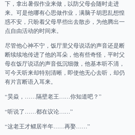
下，拿出暑假作业来做，以防父母会随时走进
来。可是他哪有心思做作业，满脑子胡思乱想惶
惑不安，只盼着父母早些出去散步，为他腾出一
点自由活动的时间来。
尽管他心神不宁，饭厅里父母说话的声音还是断
断续续地传进了他的耳朵，他有些奇怪，平时父
母在饭厅说话的声音低沉细微，他基本听不清，
可今天听来却特别清晰，即使他无心去听，却仍
有片言断语入耳来。
“昊焱，……隔壁老王……你知道吧？”
“听说了……都在议论……”
“这老王才鳏居半年……再娶……”