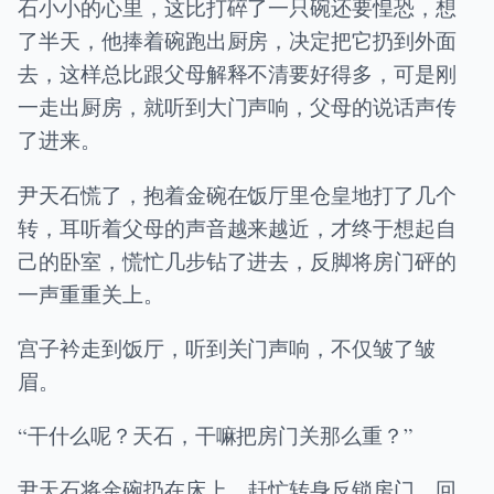
石小小的心里，这比打碎了一只碗还要惶恐，想
了半天，他捧着碗跑出厨房，决定把它扔到外面
去，这样总比跟父母解释不清要好得多，可是刚
一走出厨房，就听到大门声响，父母的说话声传
了进来。
尹天石慌了，抱着金碗在饭厅里仓皇地打了几个
转，耳听着父母的声音越来越近，才终于想起自
己的卧室，慌忙几步钻了进去，反脚将房门砰的
一声重重关上。
宫子衿走到饭厅，听到关门声响，不仅皱了皱
眉。
“干什么呢？天石，干嘛把房门关那么重？”
尹天石将金碗扔在床上，赶忙转身反锁房门，回