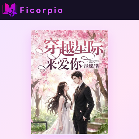
Ficorpio