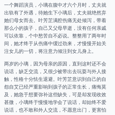
一个舞蹈演员，小璃在腹中才六个月时，丈夫就
出轨有了外遇，待她生下小璃后，丈夫就绝然弃
她们母女而去。叶芳芷满腔伤痛无处倾泻，带着
那么小的孩子，自己又父母早逝，没有任何亲戚
可以依靠，个中愁苦自不必说。整整用了两年时
间，她才终于从伤痛中缓过劲来，才慢慢开始关
注女儿的一切，将注意力倾注到女儿身上。
两岁的小璃，因为母亲的原因，直到这时还不会
说话，缺乏交流，又很少被带出去玩耍与外人接
触，性格十分怯生退避。叶芳芷意识到自己的自
怨自艾已经严重影响到孩子的正常生长，痛悔莫
及，她急于想要弥补这些缺失，可是却发现收效
甚微，小璃终于慢慢地学会了说话，却始终不爱
说话，也不敢和外人交流，不愿意出门，更害怕