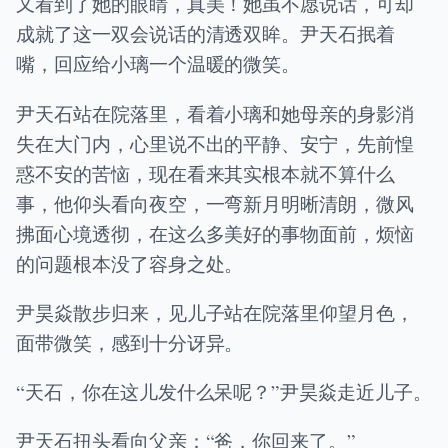
又看到了她的眼睛，真美！她虽不愿说话，可却
成就了这一双会说话的清透双眸。尹天石抿着
嘴，回应给小璃一个温暖的微笑。
尹天石站在院落里，看着小璃和她母亲的身影消
失在大门内，心里说不出的平静、安宁，先前惶
惑不安的苦恼，现在看来其实根本就不算什么
事，他仰头看向夜空，一弯新月明晰清朗，微风
拂面心境透彻，在这么多美好的事物面前，烦恼
的问题根本没了容身之处。
尹昊焱散步归来，见儿子站在院落里仰望月色，
面带微笑，感到十分讶异。
“天石，你在这儿发什么呆呢？”尹昊焱走近儿子。
尹天石扭头看向父亲：“爸，你回来了。”