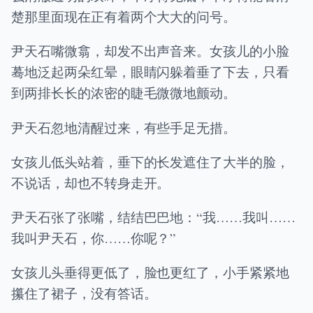
楚那里面现在正有着两个大大的问号。
尹天石嘴微翕，却发不出声音来。女孩儿的小脸
蓦地泛起两朵红晕，眼睛闪躲着垂了下去，只看
到两排长长的浓密的睫毛微微地颤动。
尹天石忽地清醒过来，有些手足无措。
女孩儿低头站着，垂下的长发遮住了大半的脸，
不说话，却也不转身走开。
尹天石张了张嘴，结结巴巴地：“我……我叫……
我叫尹天石，你……你呢？”
女孩儿头垂得更低了，脸也更红了，小手紧紧地
攥住了裙子，没有答话。