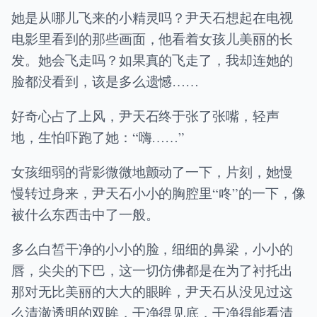
她是从哪儿飞来的小精灵吗？尹天石想起在电视
电影里看到的那些画面，他看着女孩儿美丽的长
发。她会飞走吗？如果真的飞走了，我却连她的
脸都没看到，该是多么遗憾……
好奇心占了上风，尹天石终于张了张嘴，轻声
地，生怕吓跑了她：“嗨……”
女孩细弱的背影微微地颤动了一下，片刻，她慢
慢转过身来，尹天石小小的胸腔里“咚”的一下，像
被什么东西击中了一般。
多么白皙干净的小小的脸，细细的鼻梁，小小的
唇，尖尖的下巴，这一切仿佛都是在为了衬托出
那对无比美丽的大大的眼眸，尹天石从没见过这
么清澈透明的双眸，干净得见底，干净得能看清