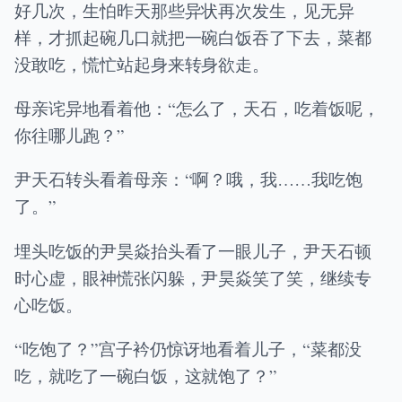
好几次，生怕昨天那些异状再次发生，见无异
样，才抓起碗几口就把一碗白饭吞了下去，菜都
没敢吃，慌忙站起身来转身欲走。
母亲诧异地看着他：“怎么了，天石，吃着饭呢，
你往哪儿跑？”
尹天石转头看着母亲：“啊？哦，我……我吃饱
了。”
埋头吃饭的尹昊焱抬头看了一眼儿子，尹天石顿
时心虚，眼神慌张闪躲，尹昊焱笑了笑，继续专
心吃饭。
“吃饱了？”宫子衿仍惊讶地看着儿子，“菜都没
吃，就吃了一碗白饭，这就饱了？”