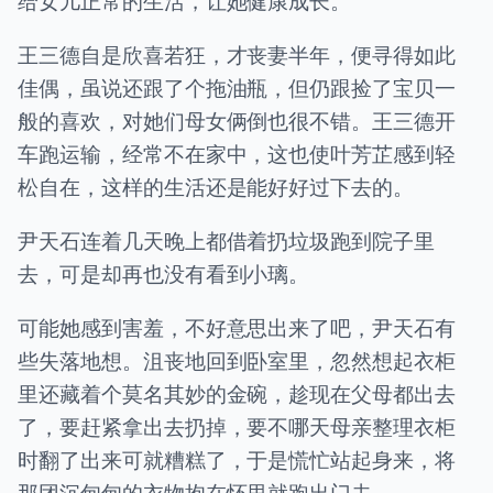
给女儿正常的生活，让她健康成长。
王三德自是欣喜若狂，才丧妻半年，便寻得如此
佳偶，虽说还跟了个拖油瓶，但仍跟捡了宝贝一
般的喜欢，对她们母女俩倒也很不错。王三德开
车跑运输，经常不在家中，这也使叶芳芷感到轻
松自在，这样的生活还是能好好过下去的。
尹天石连着几天晚上都借着扔垃圾跑到院子里
去，可是却再也没有看到小璃。
可能她感到害羞，不好意思出来了吧，尹天石有
些失落地想。沮丧地回到卧室里，忽然想起衣柜
里还藏着个莫名其妙的金碗，趁现在父母都出去
了，要赶紧拿出去扔掉，要不哪天母亲整理衣柜
时翻了出来可就糟糕了，于是慌忙站起身来，将
那团沉甸甸的衣物抱在怀里就跑出门去。