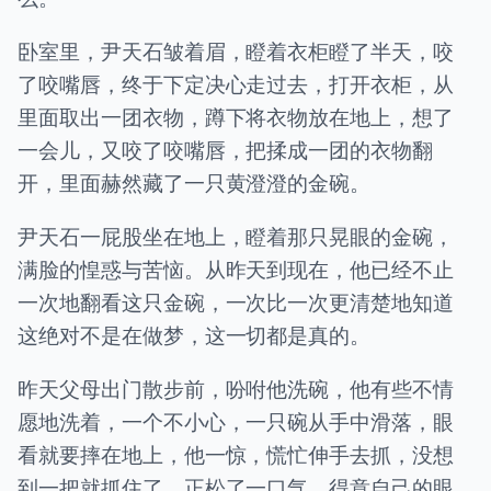
卧室里，尹天石皱着眉，瞪着衣柜瞪了半天，咬
了咬嘴唇，终于下定决心走过去，打开衣柜，从
里面取出一团衣物，蹲下将衣物放在地上，想了
一会儿，又咬了咬嘴唇，把揉成一团的衣物翻
开，里面赫然藏了一只黄澄澄的金碗。
尹天石一屁股坐在地上，瞪着那只晃眼的金碗，
满脸的惶惑与苦恼。从昨天到现在，他已经不止
一次地翻看这只金碗，一次比一次更清楚地知道
这绝对不是在做梦，这一切都是真的。
昨天父母出门散步前，吩咐他洗碗，他有些不情
愿地洗着，一个不小心，一只碗从手中滑落，眼
看就要摔在地上，他一惊，慌忙伸手去抓，没想
到一把就抓住了，正松了一口气，得意自己的眼