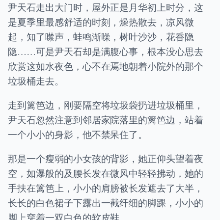
尹天石走出大门时，屋外正是月华初上时分，这
是夏季里最感舒适的时刻，燥热散去，凉风微
起，知了噤声，蛙鸣渐噪，树叶沙沙，花香隐
隐……可是尹天石却是满腹心事，根本没心思去
欣赏这如水夜色，心不在焉地朝着小院外的那个
垃圾桶走去。
走到篱笆边，刚要隔空将垃圾袋扔进垃圾桶里，
尹天石忽然注意到邻居家院落里的篱笆边，站着
一个小小的身影，他不禁呆住了。
那是一个瘦弱的小女孩的背影，她正仰头望着夜
空，如瀑般的及腰长发在微风中轻轻拂动，她的
手扶在篱笆上，小小的肩膀被长发遮去了大半，
长长的白色裙子下露出一截纤细的脚踝，小小的
脚上穿着一双白色的软皮鞋。