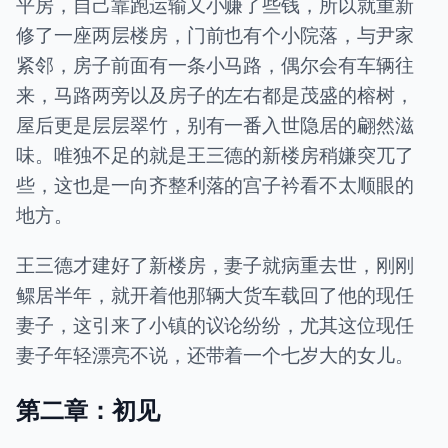
平房，自己靠跑运输又小赚了些钱，所以就重新
修了一座两层楼房，门前也有个小院落，与尹家
紧邻，房子前面有一条小马路，偶尔会有车辆往
来，马路两旁以及房子的左右都是茂盛的榕树，
屋后更是层层翠竹，别有一番入世隐居的翩然滋
味。唯独不足的就是王三德的新楼房稍嫌突兀了
些，这也是一向齐整利落的宫子衿看不太顺眼的
地方。
王三德才建好了新楼房，妻子就病重去世，刚刚
鳏居半年，就开着他那辆大货车载回了他的现任
妻子，这引来了小镇的议论纷纷，尤其这位现任
妻子年轻漂亮不说，还带着一个七岁大的女儿。
第二章：初见