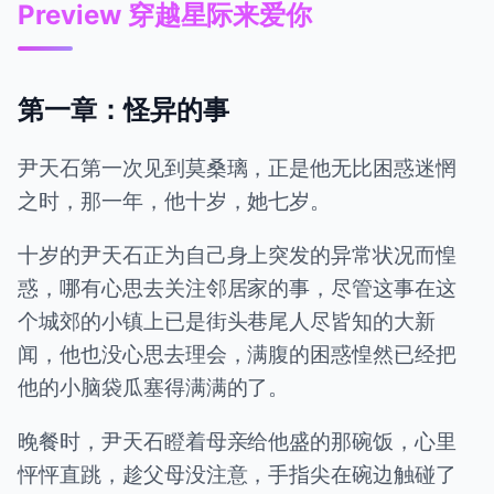
Preview 穿越星际来爱你
第一章：怪异的事
尹天石第一次见到莫桑璃，正是他无比困惑迷惘
之时，那一年，他十岁，她七岁。
十岁的尹天石正为自己身上突发的异常状况而惶
惑，哪有心思去关注邻居家的事，尽管这事在这
个城郊的小镇上已是街头巷尾人尽皆知的大新
闻，他也没心思去理会，满腹的困惑惶然已经把
他的小脑袋瓜塞得满满的了。
晚餐时，尹天石瞪着母亲给他盛的那碗饭，心里
怦怦直跳，趁父母没注意，手指尖在碗边触碰了