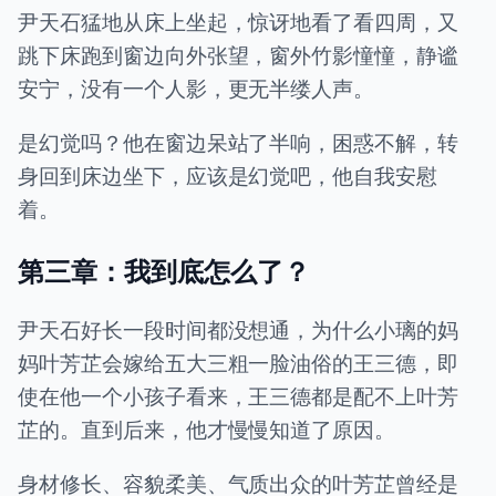
尹天石猛地从床上坐起，惊讶地看了看四周，又
跳下床跑到窗边向外张望，窗外竹影憧憧，静谧
安宁，没有一个人影，更无半缕人声。
是幻觉吗？他在窗边呆站了半响，困惑不解，转
身回到床边坐下，应该是幻觉吧，他自我安慰
着。
第三章：我到底怎么了？
尹天石好长一段时间都没想通，为什么小璃的妈
妈叶芳芷会嫁给五大三粗一脸油俗的王三德，即
使在他一个小孩子看来，王三德都是配不上叶芳
芷的。直到后来，他才慢慢知道了原因。
身材修长、容貌柔美、气质出众的叶芳芷曾经是