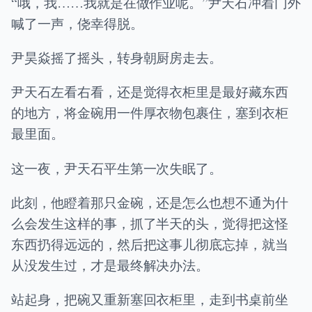
“哦，我……我就是在做作业呢。”尹天石冲着门外
喊了一声，侥幸得脱。
尹昊焱摇了摇头，转身朝厨房走去。
尹天石左看右看，还是觉得衣柜里是最好藏东西
的地方，将金碗用一件厚衣物包裹住，塞到衣柜
最里面。
这一夜，尹天石平生第一次失眠了。
此刻，他瞪着那只金碗，还是怎么也想不通为什
么会发生这样的事，抓了半天的头，觉得把这怪
东西扔得远远的，然后把这事儿彻底忘掉，就当
从没发生过，才是最终解决办法。
站起身，把碗又重新塞回衣柜里，走到书桌前坐