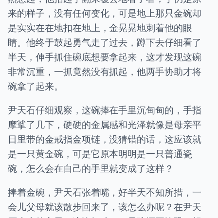
来的样子，没有任何变化，可是地上那只金碗却
是实实在在地扣在地上，金晃晃地刺着他的眼
睛。他终于鼓起勇气走了过去，蹲下去仔细看了
半天，伸手抓住碗底想要拿起来，这才发现这碗
非常沉重，一抓竟然没有抓起，他两手协助才将
碗拿了起来。
尹天石仔细观察，这碗捧在手里沉甸甸的，手指
摩挲了几下，硬硬的金属感和光泽就像是母亲平
日里带的金戒指金项链，没猜错的话，这应该就
是一只黄金碗，可是它原本明明是一只普通瓷
碗，怎么会在自己的手里就变成了这样？
捧着金碗，尹天石张着嘴，好半天不知所措，一
会儿父母就该散步回来了，该怎么办呢？在尹天