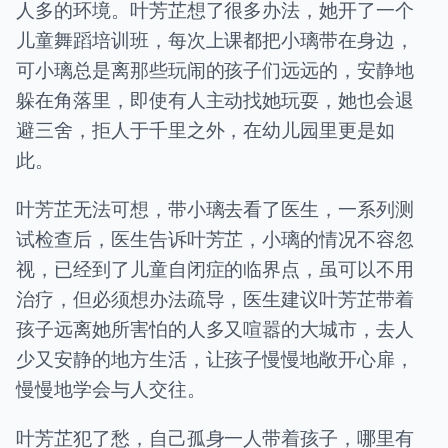
人多的环境。叶芳芷想了很多办法，她开了一个
儿童舞蹈培训班，每次上课都把小璃带在身边，
可小璃总是离那些玩闹的孩子们远远的，安静地
躲在角落里，即使有人主动找她玩耍，她也会退
避三舍，拒人于千里之外，在幼儿园里更是如
此。
叶芳芷无法可想，带小璃去看了医生，一系列测
试检查后，医生告诉叶芳芷，小璃的情况不容忽
视，已经到了儿童自闭症的临界点，虽可以不用
治疗，但必须想办法疏导，医生建议叶芳芷带着
孩子远离她所害怕的人多又喧嚣的大城市，去人
少又安静的地方生活，让孩子慢慢地敞开心扉，
慢慢地学会与人交往。
叶芳芷犯了愁，自己孤身一人带着孩子，哪里有