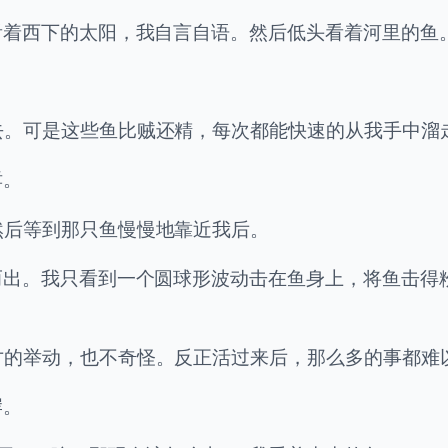
看着西下的太阳，我自言自语。然后低头看着河里的鱼
去。可是这些鱼比贼还精，每次都能快速的从我手中溜
哮。
然后等到那只鱼慢慢地靠近我后。
而出。我只看到一个圆球形波动击在鱼身上，将鱼击得
才的举动，也不奇怪。反正活过来后，那么多的事都难
岸。