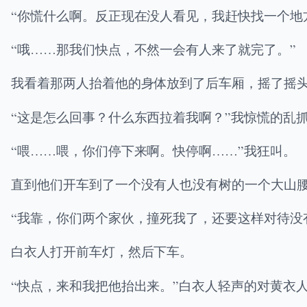
“你慌什么啊。反正现在没人看见，我赶快找一个地
“哦……那我们快点，不然一会有人来了就完了。”
我看着那两人抬着他的身体放到了后车厢，摇了摇
“这是怎么回事？什么东西拉着我啊？”我惊慌的乱
“喂……喂，你们停下来啊。快停啊……”我狂叫。
直到他们开车到了一个没有人也没有树的一个大山
“我靠，你们两个家伙，撞死我了，还要这样对待没
白衣人打开前车灯，然后下车。
“快点，来和我把他抬出来。”白衣人轻声的对黄衣