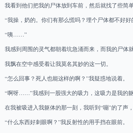
我看到他们把我的尸体放到车前，然后就找了些简
“我操，奶的。你们有那么慌吗？埋个尸体都不好好
“咦……”
我感到周围的灵气都朝着坑急涌而来，而我的尸体
我飘在空中感受着让我莫名其妙的这一切。
“怎么回事？死人也能这样的啊？”我疑惑地说着。
“啊呀……”我感到一股强大的吸力，这吸力是我的
在我被吸进入我躯体的那一刻，我听到“嘣”的了声
“什么东西好刺眼啊？”我反射性的用手挡在眼前。