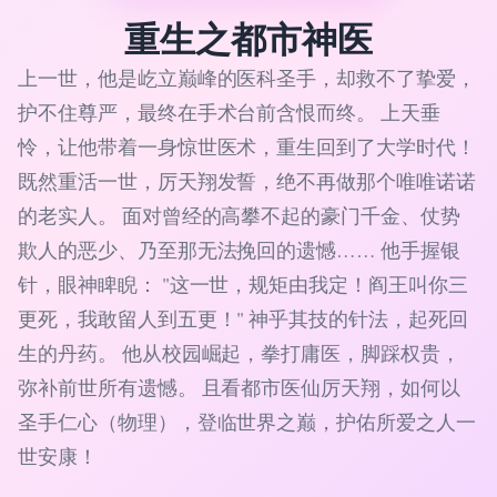
重生之都市神医
上一世，他是屹立巅峰的医科圣手，却救不了挚爱，
护不住尊严，最终在手术台前含恨而终。 上天垂
怜，让他带着一身惊世医术，重生回到了大学时代！
既然重活一世，厉天翔发誓，绝不再做那个唯唯诺诺
的老实人。 面对曾经的高攀不起的豪门千金、仗势
欺人的恶少、乃至那无法挽回的遗憾…… 他手握银
针，眼神睥睨： "这一世，规矩由我定！阎王叫你三
更死，我敢留人到五更！" 神乎其技的针法，起死回
生的丹药。 他从校园崛起，拳打庸医，脚踩权贵，
弥补前世所有遗憾。 且看都市医仙厉天翔，如何以
圣手仁心（物理），登临世界之巅，护佑所爱之人一
世安康！