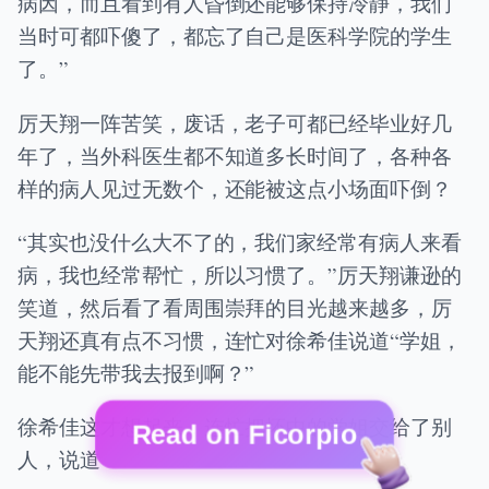
病因，而且看到有人昏倒还能够保持冷静，我们
当时可都吓傻了，都忘了自己是医科学院的学生
了。”
厉天翔一阵苦笑，废话，老子可都已经毕业好几
年了，当外科医生都不知道多长时间了，各种各
样的病人见过无数个，还能被这点小场面吓倒？
“其实也没什么大不了的，我们家经常有病人来看
病，我也经常帮忙，所以习惯了。”厉天翔谦逊的
笑道，然后看了看周围崇拜的目光越来越多，厉
天翔还真有点不习惯，连忙对徐希佳说道“学姐，
能不能先带我去报到啊？”
徐希佳这才想起来，连忙把怀中的学姐交给了别
Read on Ficorpio
人，说道