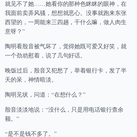
就见不了她……她看你的那种色眯眯的眼神，在
我面前卖弄风骚，想想就恶心。没事就跑来东张
西望的，一周能来三四趟，干什么嘛，做人肉生
意呀？”
陶明看殷音被气坏了，觉得她既可爱又好笑，就
一个劲劝慰着，说了几句好话。
晚饭过后，殷音又犯愁了，举着银行卡，发了半
天的呆，神情暗淡。
陶明见状，问道：“在想什么？”
殷音淡淡地说：“没什么，只是用电话银行查余
额。”
“是不是钱不多了。”