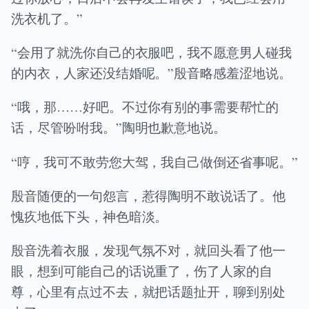
洗衣机了。”
“会用了就洗你自己的衣服吧，我不愿意男人碰我
的内衣，人家还没结婚呢。”殷音略感羞涩地说。
“哦，那……好吧。不过你有别的事需要帮忙的
话，尽管吩咐我。”陶明也歉意地说。
“哼，我可不敢劳您大驾，我自己做倒还省事呢。”
殷音随便的一句怨言，惹得陶明不敢说话了。他
愧疚地低下头，神色暗淡。
殷音洗着衣服，发现气氛不对，就回头看了他一
眼，想到可能自己的话说重了，伤了人家的自
尊，心里有点过不去，就把话题扯开，聊到别处