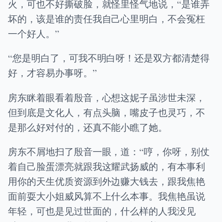
火，可也不好撕破脸，就怪里怪气地说，“是谁弄
坏的，该是谁的责任我自己心里明白，不会冤枉
一个好人。”
“您是明白了，可我不明白呀！还是双方都清楚得
好，才容易办事呀。”
房东眯着眼看着殷音，心想这妮子虽涉世未深，
但到底是文化人，有点头脑，嘴皮子也灵巧，不
是那么好对付的，还真不能小瞧了她。
房东不屑地扫了殷音一眼，道：“哼，你呀，别仗
着自己脸蛋漂亮就跟我这耀武扬威的，有本事利
用你的天生优质资源到外边赚大钱去，跟我焦艳
面前耍大小姐威风算不上什么本事。我焦艳虽说
年轻，可也是见过世面的，什么样的人我没见