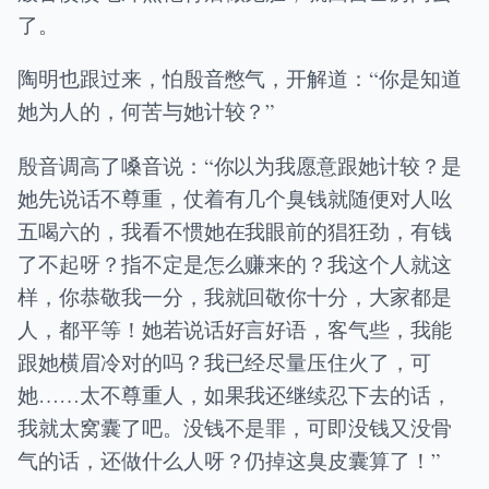
了。
陶明也跟过来，怕殷音憋气，开解道：“你是知道
她为人的，何苦与她计较？”
殷音调高了嗓音说：“你以为我愿意跟她计较？是
她先说话不尊重，仗着有几个臭钱就随便对人吆
五喝六的，我看不惯她在我眼前的猖狂劲，有钱
了不起呀？指不定是怎么赚来的？我这个人就这
样，你恭敬我一分，我就回敬你十分，大家都是
人，都平等！她若说话好言好语，客气些，我能
跟她横眉冷对的吗？我已经尽量压住火了，可
她……太不尊重人，如果我还继续忍下去的话，
我就太窝囊了吧。没钱不是罪，可即没钱又没骨
气的话，还做什么人呀？仍掉这臭皮囊算了！”