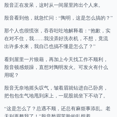
殷音正在发呆，这时从一间屋里跨出个人来。
殷音看到他，就急忙问：“陶明，这是怎么搞的？”
那个人也很慌张，吞吞吐吐地解释着：“抱歉，实
在对不住，我……我没弄好洗衣机，不想，竟流
出许多水来，我自己也搞不懂是怎么了？”
看到屋里一片狼藉，再加上今天找工作不顺利，
殷音顿感烦躁，直想对陶明发火。可发火有什么
用呢？
殷音无奈地摇头叹气，皱着眉就钻进自己卧房，
把包包生气地甩到床上，一屁股就坐下不动了。
“这是怎么了？总遇不顺，还总有麻烦事添乱。老
天别再整我了！”殷音愁眉苦脸的乱想着。