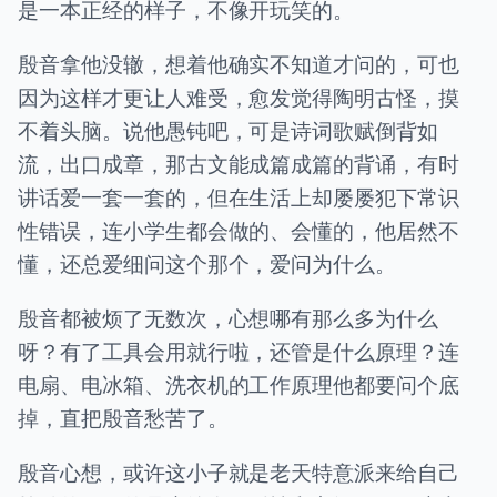
是一本正经的样子，不像开玩笑的。
殷音拿他没辙，想着他确实不知道才问的，可也
因为这样才更让人难受，愈发觉得陶明古怪，摸
不着头脑。说他愚钝吧，可是诗词歌赋倒背如
流，出口成章，那古文能成篇成篇的背诵，有时
讲话爱一套一套的，但在生活上却屡屡犯下常识
性错误，连小学生都会做的、会懂的，他居然不
懂，还总爱细问这个那个，爱问为什么。
殷音都被烦了无数次，心想哪有那么多为什么
呀？有了工具会用就行啦，还管是什么原理？连
电扇、电冰箱、洗衣机的工作原理他都要问个底
掉，直把殷音愁苦了。
殷音心想，或许这小子就是老天特意派来给自己