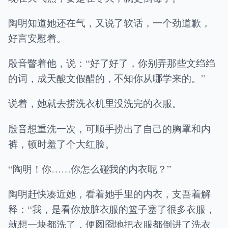
陶明知道她还在气，又说了软话，一个劲道歉，
好言安慰着。
殷音瞥着他，说：“好了好了，你别弄那些文绉绉
的词，成天酸文假醋的，不知你从哪学来的。”
说着，她就去捞洗衣机里没洗完的衣服。
殷音想重洗一次，可顺手捞出了自己的胸罩和内
裤，顿时羞了个大红脸。
“陶明！你……你怎么碰我的内衣呢？”
陶明赶快凑近她，看着她手里的内衣，支吾着解
释：“我，是看你放脏衣服的篮子塞了很多衣服，
就想一块都洗了，便囫囵地把衣服都倒进了洗衣