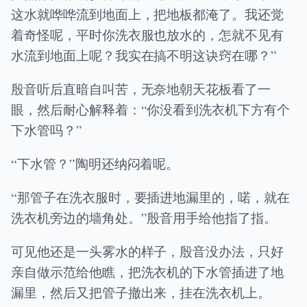
这水就哗哗流到地面上，把地板都淹了。我还觉
着奇怪呢，平时你洗衣服也放水的，怎就不见有
水流到地面上呢？我实在搞不明这诀窍在哪？”
殷音听后直暗自叫苦，无奈地朝天花板看了一
眼，然后耐心解释着：“你没看到洗衣机下方有个
下水管吗？”
“下水管？”陶明还纳闷着呢。
“那管子在洗衣服时，要插进地漏里的，喏，就在
洗衣机旁边的墙角处。”殷音用手给他指了指。
可见他还是一头雾水的样子，殷音没办法，只好
亲自做示范给他瞧，把洗衣机的下水管插进了地
漏里，然后又把管子撤出来，挂在洗衣机上。