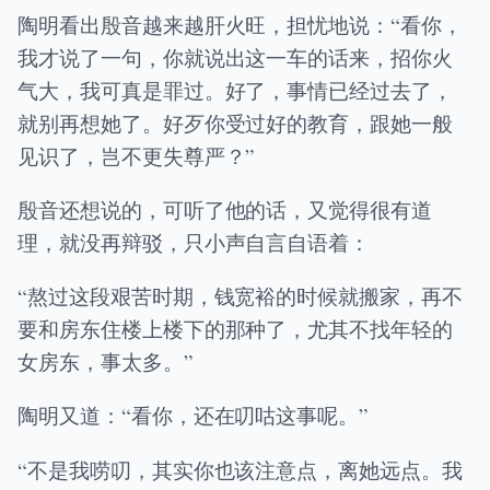
陶明看出殷音越来越肝火旺，担忧地说：“看你，
我才说了一句，你就说出这一车的话来，招你火
气大，我可真是罪过。好了，事情已经过去了，
就别再想她了。好歹你受过好的教育，跟她一般
见识了，岂不更失尊严？”
殷音还想说的，可听了他的话，又觉得很有道
理，就没再辩驳，只小声自言自语着：
“熬过这段艰苦时期，钱宽裕的时候就搬家，再不
要和房东住楼上楼下的那种了，尤其不找年轻的
女房东，事太多。”
陶明又道：“看你，还在叨咕这事呢。”
“不是我唠叨，其实你也该注意点，离她远点。我