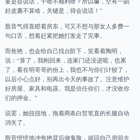
要是会说话，干啥不顺利呀？所以嘛，空有一副
好皮囊不算啥，关键是，得会说话！”
殷音气得直瞪着房东，可又不想与那女人多费一
句口舌，想着赶紧把她打发走了完事。
而焦艳，也会给自己找台阶下，笑看着陶明，
说：“算了，我刚回来，连家门还没进呢，也累
了，看在明哥哥的份上，我也不与你们计较了，
以后小心点好，别再出今天的事故了。注意维护
好房屋、家具和电器。我是信任你们，才没收你
们的押金。”
说罢，她扭扭地，拖着两条白皙笔直的长腿自动
消失了。
殷音愤愤地冲焦艳背后做鬼脸，就回自己房间去