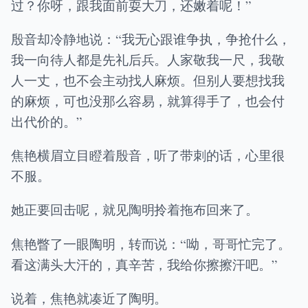
过？你呀，跟我面前耍大刀，还嫩着呢！”
殷音却冷静地说：“我无心跟谁争执，争抢什么，
我一向待人都是先礼后兵。人家敬我一尺，我敬
人一丈，也不会主动找人麻烦。但别人要想找我
的麻烦，可也没那么容易，就算得手了，也会付
出代价的。”
焦艳横眉立目瞪着殷音，听了带刺的话，心里很
不服。
她正要回击呢，就见陶明拎着拖布回来了。
焦艳瞥了一眼陶明，转而说：“呦，哥哥忙完了。
看这满头大汗的，真辛苦，我给你擦擦汗吧。”
说着，焦艳就凑近了陶明。