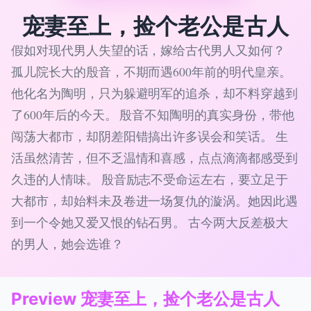
宠妻至上，捡个老公是古人
假如对现代男人失望的话，嫁给古代男人又如何？
孤儿院长大的殷音，不期而遇600年前的明代皇亲。
他化名为陶明，只为躲避明军的追杀，却不料穿越到
了600年后的今天。 殷音不知陶明的真实身份，带他
闯荡大都市，却阴差阳错搞出许多误会和笑话。 生
活虽然清苦，但不乏温情和喜感，点点滴滴都感受到
久违的人情味。 殷音励志不受命运左右，要立足于
大都市，却始料未及卷进一场复仇的漩涡。她因此遇
到一个令她又爱又恨的钻石男。 古今两大反差极大
的男人，她会选谁？
Preview 宠妻至上，捡个老公是古人