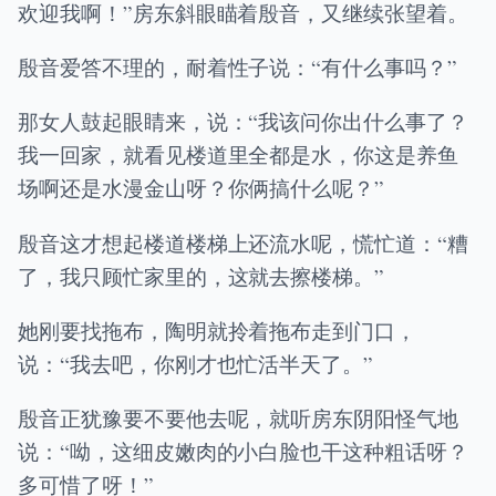
欢迎我啊！”房东斜眼瞄着殷音，又继续张望着。
殷音爱答不理的，耐着性子说：“有什么事吗？”
那女人鼓起眼睛来，说：“我该问你出什么事了？
我一回家，就看见楼道里全都是水，你这是养鱼
场啊还是水漫金山呀？你俩搞什么呢？”
殷音这才想起楼道楼梯上还流水呢，慌忙道：“糟
了，我只顾忙家里的，这就去擦楼梯。”
她刚要找拖布，陶明就拎着拖布走到门口，
说：“我去吧，你刚才也忙活半天了。”
殷音正犹豫要不要他去呢，就听房东阴阳怪气地
说：“呦，这细皮嫩肉的小白脸也干这种粗话呀？
多可惜了呀！”