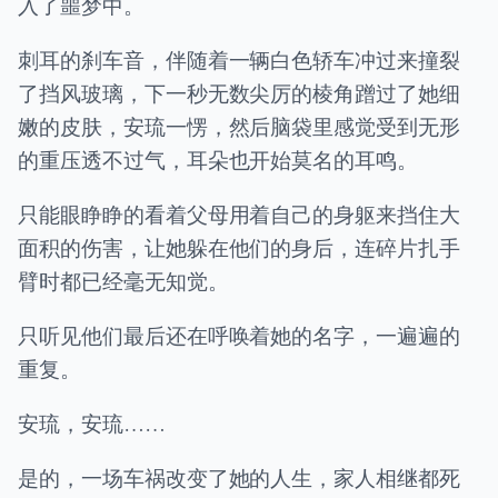
入了噩梦中。
刺耳的刹车音，伴随着一辆白色轿车冲过来撞裂
了挡风玻璃，下一秒无数尖厉的棱角蹭过了她细
嫩的皮肤，安琉一愣，然后脑袋里感觉受到无形
的重压透不过气，耳朵也开始莫名的耳鸣。
只能眼睁睁的看着父母用着自己的身躯来挡住大
面积的伤害，让她躲在他们的身后，连碎片扎手
臂时都已经毫无知觉。
只听见他们最后还在呼唤着她的名字，一遍遍的
重复。
安琉，安琉……
是的，一场车祸改变了她的人生，家人相继都死