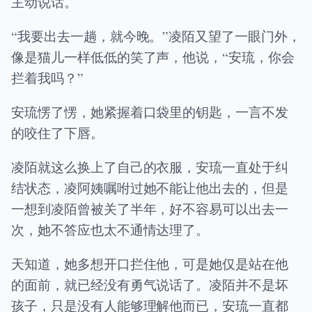
主动说话。
“我要出去一趟，就今晚。”凌陌又望了一眼门外，
像是猫儿一样低低的笑了声，他说，“安琉，你会
拦着我吗？”
安琉愣了愣，她紧握着口袋里的钥匙，一言不发
的咬住了下唇。
凌陌就这么换上了自己的衣服，安琉一直处于纠
结状态，凌阿姨嘱咐过她不能让他出去的，但是
一想到凌陌曾被关了半年，好不容易可以出去一
次，她不答应也太不通情达理了。
天知道，她多想开口拦住他，可是她仅是站在他
的面前，就已经没有勇气说话了。凌陌并不是坏
孩子，只是没有人能够理解他而已，安琉一直都