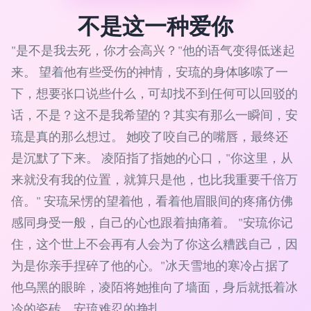
不是这一种爱你
"是不是我去死，你才会高兴？"他的语气变得低迷起
来。 望着他有些受伤的神情，安琉的身体哆嗦了一
下，想要张口说些什么，可却找不到任何可以回驳的
话，不是？这不是我希望的？其实有那么一瞬间，安
琉是真的那么想过。 她咬了咬自己的嘴唇，最终还
是沉默了下来。 凌陌指了指她的心口，"你这里，从
来就没有我的位置，就算只是他，也比我重要千倍万
倍。" 安琉呆愣的望着他，看着他眉眼间的疼痛仿佛
感同身受一般，自己的心也跟着抽痛着。 "安琉你记
住，这个世上不会再有人会为了你这么糟践自己，因
为是你亲手捏碎了他的心。"冰天雪地的寒冷占据了
他乌黑的眼眸，凌陌将她推向了墙面，身后就抵着冰
冷的瓷砖，安琉难忍的挣扎。