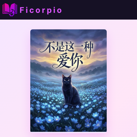
Ficorpio