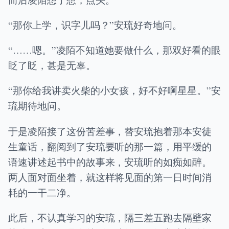
“那你上学，识字儿吗？”安琉好奇地问。
“……嗯。”凌陌不知道她要做什么，那双好看的眼
眨了眨，甚是无辜。
“那你给我讲卖火柴的小女孩，好不好啊星星。”安
琉期待地问。
于是凌陌接了这份苦差事，替安琉抱着那本安徒
生童话，翻阅到了安琉要听的那一篇，用平缓的
语速讲述起书中的故事来，安琉听的如痴如醉。
两人面对面坐着，就这样将见面的第一日时间消
耗的一干二净。
此后，不认真学习的安琉，隔三差五跑去隔壁家