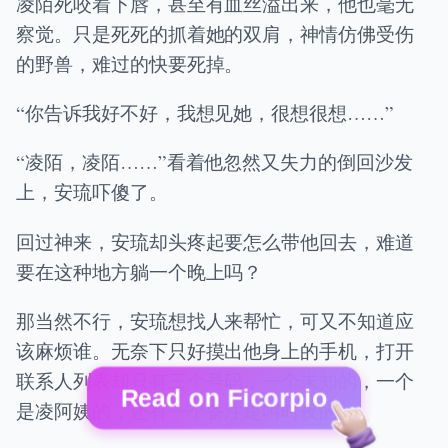
凌陌死咬着下唇，甚至有血丝溢出来，他也毫无
察觉。只是死死的抓着她的双肩，神情仿佛受伤
的野兽，难过的快要死掉。
“你告诉我好不好，我想见她，很想很想……”
“凌陌，凌陌……”看着他忽然又失力的倒回沙发
上，安琉吓傻了。
回过神来，安琉却头疼起要怎么带他回去，难道
要在这种地方躺一个晚上吗？
那当然不行，安琉想找人来帮忙，可又不知道应
该麻烦谁。无奈下只好摸出他身上的手机，打开
联系人列表却只有三个号码，一个未知的，一个
Read on Ficorpio
是凌阿姨的，还有一个备注是叫时夜的。