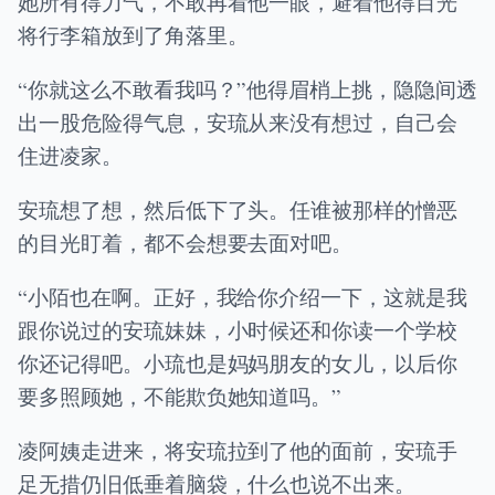
她所有得力气，不敢再看他一眼，避着他得目光
将行李箱放到了角落里。
“你就这么不敢看我吗？”他得眉梢上挑，隐隐间透
出一股危险得气息，安琉从来没有想过，自己会
住进凌家。
安琉想了想，然后低下了头。任谁被那样的憎恶
的目光盯着，都不会想要去面对吧。
“小陌也在啊。正好，我给你介绍一下，这就是我
跟你说过的安琉妹妹，小时候还和你读一个学校
你还记得吧。小琉也是妈妈朋友的女儿，以后你
要多照顾她，不能欺负她知道吗。”
凌阿姨走进来，将安琉拉到了他的面前，安琉手
足无措仍旧低垂着脑袋，什么也说不出来。