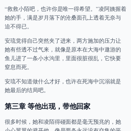
“救救小陌吧，也许你是唯一得希望。”凌阿姨握着
她的手，满是岁月落下的沧桑面孔上透着无奈与
迫不得已。
安琉觉得自己突然夹了进来，两方施加的压力让
她有些透不过气来，就像是原本在大海中遨游的
鱼儿进了一条小水沟里，里面很脏很乱，它快要
窒息而死。
安琉不知道做什么才好，也许在死海中沉溺就是
她最后的结局吧。
第三章 等他出现，带他回家
很多时候，她和凌陌得碰面都是毫无预兆的，她
小心翼翼的避开他，像是两条永远没有交集的平