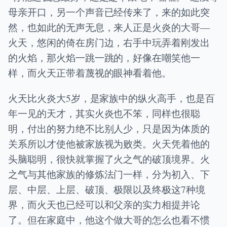
母亲开口，另一个声音已经传来了，来的如此突
然，也如此的无声无息，来人正是火炎的大哥—
火天，悠闲的倚在房门边，右手中玩弄着刚发出
的火焰，那火焰一跳一跳的，好像在嘲笑他一
样，而火天正带着蔑视的眼神看着他。
火天比火炎大5岁，是家族中的纵火高手，也是百
年一见的天才，其实火炎也不笨，同样也很聪
明，付出的努力绝不比别人少，只是因为体质的
关系所以才使他被家族视为败类。火天凭着他的
头脑聪明，很快就掌握了火之气的破顶境界。火
之气与其他家族的修炼法门一样，分为初入、下
层、中层、上层、破顶、极限以及终极这7种境
界，而火天也已经可以和父亲的实力相提并论
了。但在家庭中，他这个做大哥的怎么也看不惯