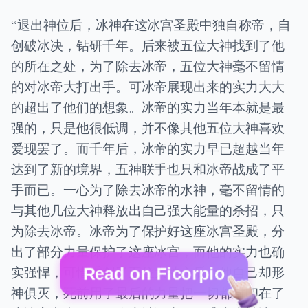
“退出神位后，冰神在这冰宫圣殿中独自称帝，自
创破冰决，钻研千年。后来被五位大神找到了他
的所在之处，为了除去冰帝，五位大神毫不留情
的对冰帝大打出手。可冰帝展现出来的实力大大
的超出了他们的想象。冰帝的实力当年本就是最
强的，只是他很低调，并不像其他五位大神喜欢
爱现罢了。而千年后，冰帝的实力早已超越当年
达到了新的境界，五神联手也只和冰帝战成了平
手而已。一心为了除去冰帝的水神，毫不留情的
与其他几位大神释放出自己强大能量的杀招，只
为除去冰帝。冰帝为了保护好这座冰宫圣殿，分
出了部分力量保护了这座冰宫，而他的实力也确
实强悍，可惜重创了五位大神之后，他自己却形
Read on Ficorpio
神俱灭，死前用了最后的力量把一切都封印在了