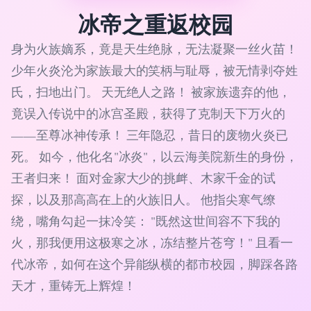
冰帝之重返校园
身为火族嫡系，竟是天生绝脉，无法凝聚一丝火苗！
少年火炎沦为家族最大的笑柄与耻辱，被无情剥夺姓
氏，扫地出门。 天无绝人之路！ 被家族遗弃的他，
竟误入传说中的冰宫圣殿，获得了克制天下万火的
——至尊冰神传承！ 三年隐忍，昔日的废物火炎已
死。 如今，他化名"冰炎"，以云海美院新生的身份，
王者归来！ 面对金家大少的挑衅、木家千金的试
探，以及那高高在上的火族旧人。 他指尖寒气缭
绕，嘴角勾起一抹冷笑： "既然这世间容不下我的
火，那我便用这极寒之冰，冻结整片苍穹！" 且看一
代冰帝，如何在这个异能纵横的都市校园，脚踩各路
天才，重铸无上辉煌！