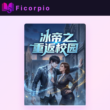
Ficorpio